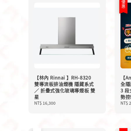
優惠
【林內 Rinnai 】RH-8320
【Am
雙導流板排油煙機 隱藏系式
全隱
／ 折疊式強化玻璃導煙板 雙
3 
星
勢控
Regular
NT$ 16,300
Sale
NT$ 
price
price