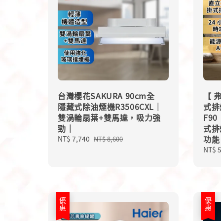
台灣櫻花SAKURA 90cm全
【 弗
隱藏式除油煙機R3506CXL｜
式排煙
雙渦輪扇葉+雙馬達，吸力強
F9
勁｜
式排
功能
Sale
NT$ 7,740
Regular
NT$ 8,600
price
price
Sale
NT$ 
price
優惠
優惠