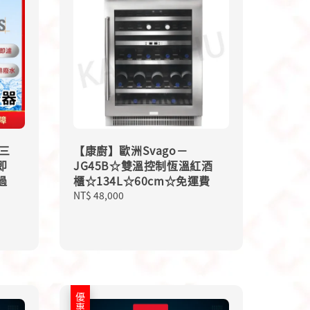
 三
【康廚】歐洲Svago－
即
JG45B☆雙溫控制恆溫紅酒
過
櫃☆134L☆60cm☆免運費
Regular
NT$ 48,000
price
優惠