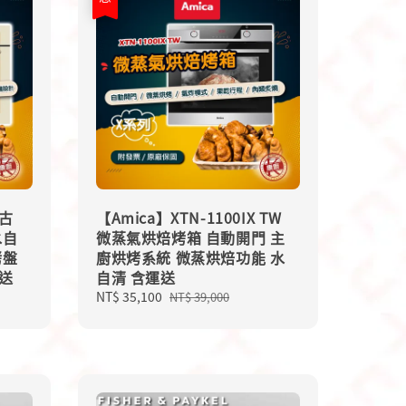
復古
【Amica】XTN-1100IX TW
水自
微蒸氣烘焙烤箱 自動開門 主
烤盤
廚烘烤系統 微蒸烘焙功能 水
送
自清 含運送
Sale
NT$ 35,100
Regular
NT$ 39,000
price
price