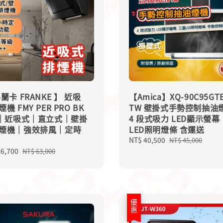
蘭卡 FRANKE 】 近吸
【Amica】XQ-90C95GT
機 FMY PER PRO BK
TW 壁掛式手勢控制抽油
0｜近吸式｜直立式｜壁掛
4 段式吸力 LED顯示螢幕
煙機｜強效排風｜定時
LED照明燈條 含運送
Sale
NT$ 40,500
Regular
NT$ 45,000
price
price
56,700
Regular
NT$ 63,000
price
優惠