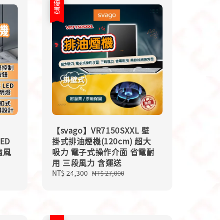
優惠
【svago】VR7150SXXL 壁
ED
掛式排油煙機(120cm) 超大
強風
吸力 電子式操作介面 省電耐
用 三段風力 含運送
Sale
NT$ 24,300
Regular
NT$ 27,000
price
price