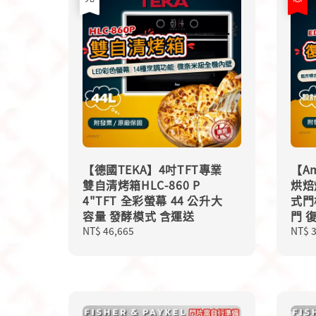
【德國TEKA】4吋TFT專業
【Am
雙自清烤箱HLC-860 P
烘焙
4"TFT 全彩螢幕 44 公升大
式門
容量 發酵模式 含運送
門 
Regular
NT$ 46,665
Sale
NT$ 
price
price