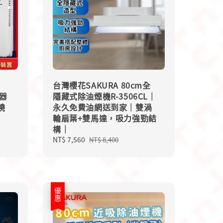
台灣櫻花SAKURA 80cm全
水器
隱藏式除油煙機R-3506CL｜
燒
永久免費油網送到家｜雙渦
輪扇葉+雙馬達，吸力強勁結
構｜
Sale
NT$ 7,560
Regular
NT$ 8,400
price
price
優惠