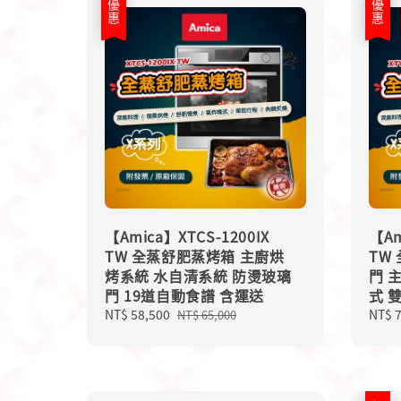
優惠
優惠
【Amica】XTCS-1200IX
【Am
TW 全蒸舒肥蒸烤箱 主廚烘
TW
烤系統 水自清系統 防燙玻璃
門 
門 19道自動食譜 含運送
式 
Sale
NT$ 58,500
Regular
Sale
NT$ 
NT$ 65,000
price
price
price