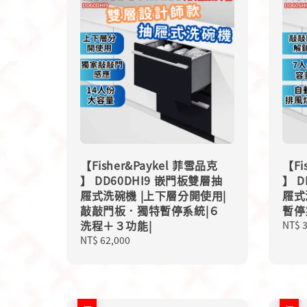
【Fisher&Paykel 菲雪品克
【Fi
】 DD60DHI9 嵌門板雙層抽
】 
屜式洗碗機 |上下層分開使用|
屜式
敲敲門板．獨特暫停系統|６
暫停
洗程＋３功能|
Regu
NT$ 
price
Regular
NT$ 62,000
price