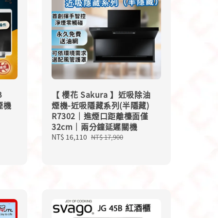
B
【 櫻花 Sakura 】近吸除油
煙機
煙機-近吸隱藏系列(半隱藏)
R7302｜進煙口距離檯面僅
32cm｜兩分鐘延遲關機
Sale
NT$ 16,110
Regular
NT$ 17,900
price
price