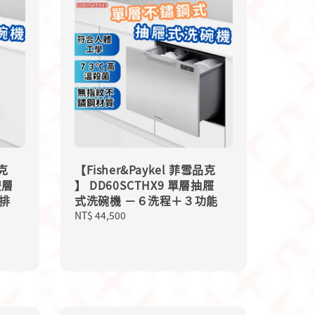
品克
【Fisher&Paykel 菲雪品克
雙層
】 DD60SCTHX9 單層抽屜
排
式洗碗機 －６洗程＋３功能
Regular
NT$ 44,500
price