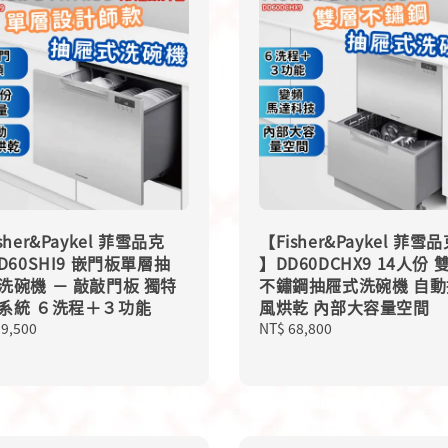
sher&Paykel 菲雪品克
【Fisher&Paykel 菲雪
DD60SHI9 嵌門板單層抽
】DD60DCHX9 14人份 
洗碗機 － 敲敲門板 獨特
不鏽鋼抽屜式洗碗機 自動
系統 ６洗程＋３功能
風烘乾 內部大容量空間
lar
39,500
Regular
NT$ 68,800
price