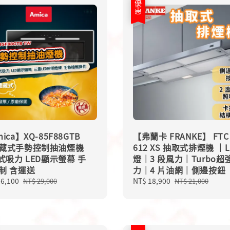
優惠
ica】XQ-85F88GTB
【弗蘭卡 FRANKE】 FTC
藏式手勢控制抽油煙機
612 XS 抽取式排煙機 ｜L
段式吸力 LED顯示螢幕 手
燈｜3 段風力｜Turbo超
制 含運送
力｜4 片油網｜側邊按鈕
26,100
Regular
Sale
NT$ 18,900
Regular
NT$ 29,000
NT$ 21,000
price
price
price