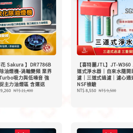
花 Sakura 】DR7786B
【喜特麗JTL】JT-W360
除油煙機-渦輪變頻 業界
道式淨水器｜自來水隨開
Turbo吸力與低噪音 強
濾｜三道式過濾｜濾心通
捉主力油煙區 含運送
NSF檢驗
19,260
Regular
Sale
NT$ 8,550
Regular
NT$ 21,400
NT$ 9,500
price
price
price