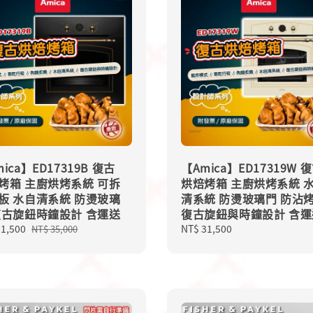
ica】ED17319B 復古
【Amica】ED17319W 
烤箱 主廚烘烤系統 可拆
烘焙烤箱 主廚烘烤系統 
板 水自清系統 防燙玻璃
清系統 防燙玻璃門 防沾
復古旋鈕時鐘設計 含運送
復古旋鈕與時鐘設計 含運
31,500
Regular
Regular
NT$ 31,500
NT$ 35,000
price
price