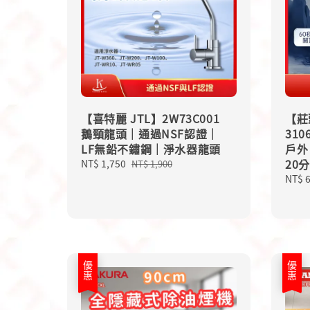
【喜特麗 JTL】2W73C001
【莊頭
鵝頸龍頭｜通過NSF認證｜
31
LF無鉛不鏽鋼｜淨水器龍頭
戶外
20
Sale
NT$ 1,750
Regular
NT$ 1,900
price
price
Sale
NT$ 
price
優惠
優惠