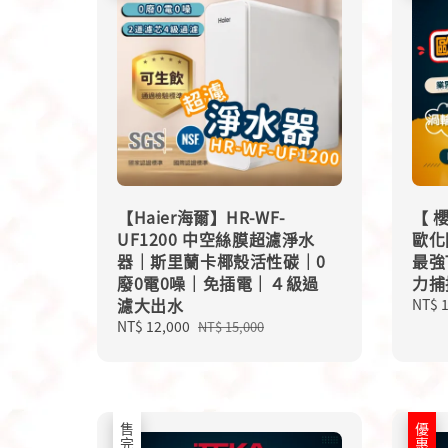
【Haier海爾】HR-WF-
【 櫻
UF1200 中空絲膜超濾淨水
歐化
器｜斯里蘭卡椰殼活性碳｜0
最強
廢0電0噪｜免插電｜４級過
力捕
濾大出水
Sale
NT$ 
price
Sale
NT$ 12,000
Regular
NT$ 15,000
price
price
售完
優惠