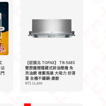
工
【莊頭北 TOPAX】 TR-5685
防沾
雙腔攏煙隱藏式排油煙機 免
璃門
洗油網 增壓馬達 大吸力 好清
潔 全機不鏽鋼-康廚
Regular
NT$ 11,600
price