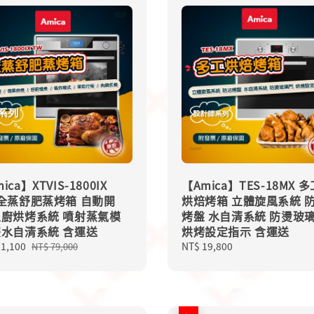
ica】XTVIS-1800IX
【Amica】TES-18MX 多
 全蒸舒肥蒸烤箱 自動開
烘焙烤箱 立體旋風系統 
主廚烘烤系統 噴射蒸氣模
烤盤 水自清系統 防燙玻
雙水自清系統 含運送
烘烤設定指示 含運送
71,100
Regular
Regular
NT$ 19,800
NT$ 79,000
price
price