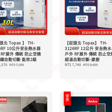
北 Topax 】 TH-
【莊頭北 Topax】 TH-
06RF 10公升安全熱水器
3126RF 12公升 安全熱
 RF屋外 傳統 防止空燒
戶外 RF屋外 傳統 防止空
分鐘自動切斷 能效2級
超溫自動切斷-康廚
6,570
Regular
Sale
NT$ 7,740
Regular
NT$ 7,300
NT$ 8,600
price
price
price
優惠