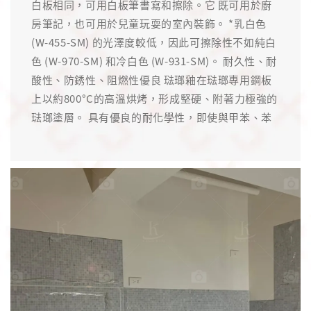
白板相同，可用白板筆書寫和擦除。它 既可用於廚
房筆記，也可用於兒童玩耍的室內裝飾。 *乳白色
(W-455-SM) 的光澤度較低，因此可擦除性不如純白
色 (W-970-SM) 和冷白色 (W-931-SM)。 耐久性、耐
酸性、防銹性、阻燃性優良 琺瑯釉在琺瑯專用鋼板
上以約800°C的高溫烘烤，形成堅硬、附著力極強的
琺瑯塗層。 具有優良的耐化學性，即使與甲苯、苯