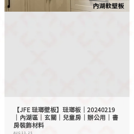
【JFE 琺瑯壁板】琺瑯板｜20240219
｜內湖區｜玄關｜兒童房｜辦公用｜書
房裝飾材料
AUG 13, 25