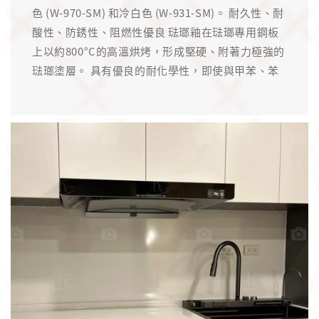
色 (W-970-SM) 和冷白色 (W-931-SM)。 耐久性、耐
酸性、防銹性、阻燃性優良 琺瑯釉在琺瑯專用鋼板
上以約800°C的高溫烘烤，形成堅硬、附著力極強的
琺瑯塗層。 具有優良的耐化學性，即使與甲苯、苯