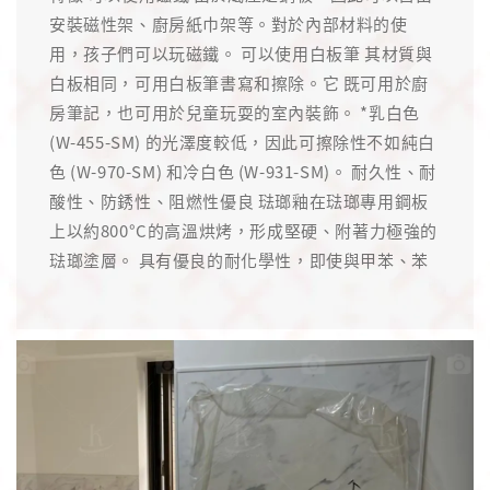
安裝磁性架、廚房紙巾架等。對於內部材料的使
用，孩子們可以玩磁鐵。 可以使用白板筆 其材質與
白板相同，可用白板筆書寫和擦除。它 既可用於廚
房筆記，也可用於兒童玩耍的室內裝飾。 *乳白色
(W-455-SM) 的光澤度較低，因此可擦除性不如純白
色 (W-970-SM) 和冷白色 (W-931-SM)。 耐久性、耐
酸性、防銹性、阻燃性優良 琺瑯釉在琺瑯專用鋼板
上以約800°C的高溫烘烤，形成堅硬、附著力極強的
琺瑯塗層。 具有優良的耐化學性，即使與甲苯、苯