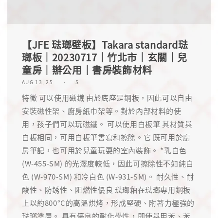
【JFE 琺瑯壁板】Takara standard琺
瑯板｜20230717｜竹北市｜玄關｜兒
童房｜辦公用｜書房裝飾材料
AUG 13, 25
S
特徵 可以使用磁鐵 由於底座是鋼板，因此可以自由
安裝磁性架、廚房紙巾架等。對於內部材料的使
用，孩子們可以玩磁鐵。 可以使用白板筆 其材質與
白板相同，可用白板筆書寫和擦除。它 既可用於廚
房筆記，也可用於兒童玩耍的室內裝飾。 *乳白色
(W-455-SM) 的光澤度較低，因此可擦除性不如純白
色 (W-970-SM) 和冷白色 (W-931-SM)。 耐久性、耐
酸性、防銹性、阻燃性優良 琺瑯釉在琺瑯專用鋼板
上以約800°C的高溫烘烤，形成堅硬、附著力極強的
琺瑯塗層。 具有優良的耐化學性，即使與甲苯、苯