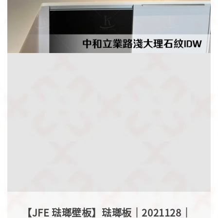
【JFE 琺瑯壁板】琺瑯板｜2021128｜