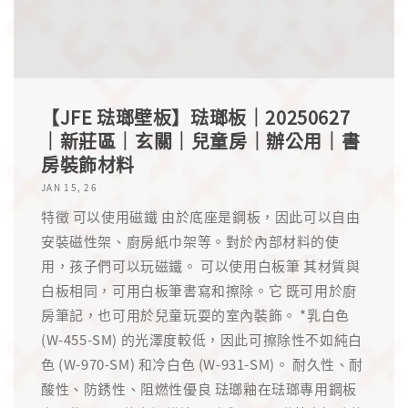
【JFE 琺瑯壁板】琺瑯板｜20250627
｜新莊區｜玄關｜兒童房｜辦公用｜書
房裝飾材料
JAN 15, 26
特徵 可以使用磁鐵 由於底座是鋼板，因此可以自由
安裝磁性架、廚房紙巾架等。對於內部材料的使
用，孩子們可以玩磁鐵。 可以使用白板筆 其材質與
白板相同，可用白板筆書寫和擦除。它 既可用於廚
房筆記，也可用於兒童玩耍的室內裝飾。 *乳白色
(W-455-SM) 的光澤度較低，因此可擦除性不如純白
色 (W-970-SM) 和冷白色 (W-931-SM)。 耐久性、耐
酸性、防銹性、阻燃性優良 琺瑯釉在琺瑯專用鋼板