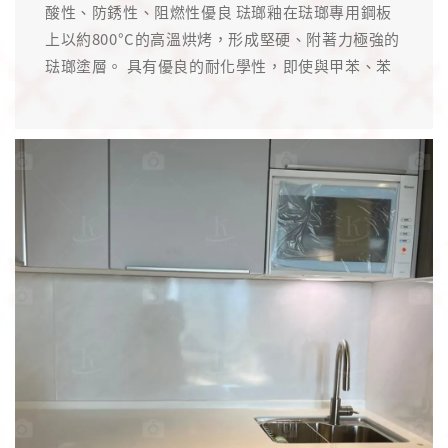
酸性、防銹性、阻燃性優良 琺瑯釉在琺瑯專用鋼板
上以約800°C的高溫烘烤，形成堅硬、附著力極強的
琺瑯塗層。 具有優良的耐化學性，即使與甲苯、苯