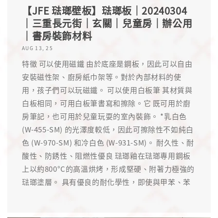
【JFE 琺瑯壁板】琺瑯板｜20240304
｜三重長元街｜玄關｜兒童房｜辦公用
｜書房裝飾材料
AUG 13, 25
特徵 可以使用磁鐵 由於底座是鋼板，因此可以自由
安裝磁性架、廚房紙巾架等。對於內部材料的使
用，孩子們可以玩磁鐵。 可以使用白板筆 其材質與
白板相同，可用白板筆書寫和擦除。它 既可用於廚
房筆記，也可用於兒童玩耍的室內裝飾。 *乳白色
(W-455-SM) 的光澤度較低，因此可擦除性不如純白
色 (W-970-SM) 和冷白色 (W-931-SM)。 耐久性、耐
酸性、防銹性、阻燃性優良 琺瑯釉在琺瑯專用鋼板
上以約800°C的高溫烘烤，形成堅硬、附著力極強的
琺瑯塗層。 具有優良的耐化學性，即使與甲苯、苯