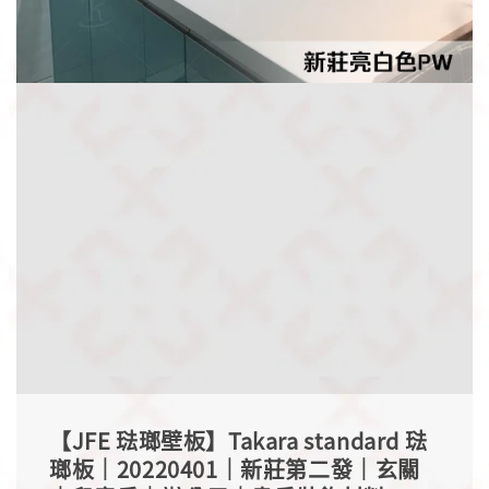
【JFE 琺瑯壁板】Takara standard 琺
瑯板｜20220401｜新莊第二發｜玄關