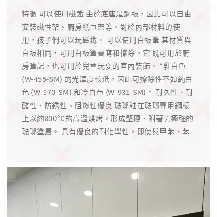
特徵 可以使用磁鐵 由於底座是鋼板，因此可以自由
安裝磁性架、廚房紙巾架等。對於內部材料的使
用，孩子們可以玩磁鐵。 可以使用白板筆 其材質與
白板相同，可用白板筆書寫和擦除。它 既可用於廚
房筆記，也可用於兒童玩耍的室內裝飾。 *乳白色
(W-455-SM) 的光澤度較低，因此可擦除性不如純白
色 (W-970-SM) 和冷白色 (W-931-SM)。 耐久性、耐
酸性、防銹性、阻燃性優良 琺瑯釉在琺瑯專用鋼板
上以約800°C的高溫烘烤，形成堅硬、附著力極強的
琺瑯塗層。 具有優良的耐化學性，即使與甲苯、苯