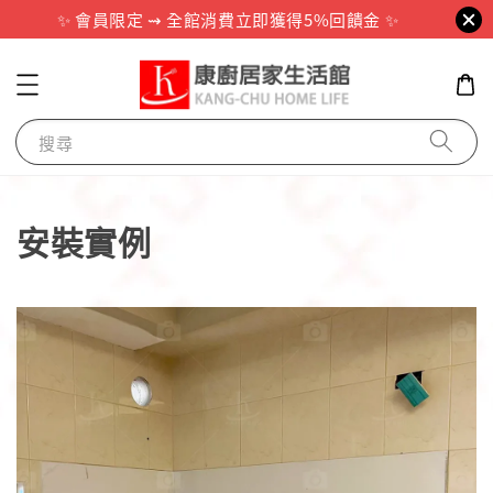
✨ 會員限定 ⇝ 全館消費立即獲得5%回饋金 ✨
搜尋
安裝實例