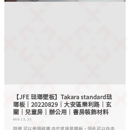
【JFE 琺瑯壁板】Takara standard琺
瑯板｜20220829｜大安區樂利路｜玄
關｜兒童房｜辦公用｜書房裝飾材料
AUG 13, 25
特徵 可以使用磁鐵 由於底座是鋼板，因此可以自由