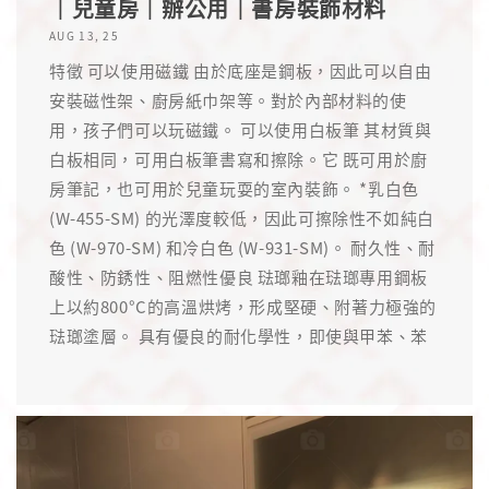
｜兒童房｜辦公用｜書房裝飾材料
AUG 13, 25
特徵 可以使用磁鐵 由於底座是鋼板，因此可以自由
安裝磁性架、廚房紙巾架等。對於內部材料的使
用，孩子們可以玩磁鐵。 可以使用白板筆 其材質與
白板相同，可用白板筆書寫和擦除。它 既可用於廚
房筆記，也可用於兒童玩耍的室內裝飾。 *乳白色
(W-455-SM) 的光澤度較低，因此可擦除性不如純白
色 (W-970-SM) 和冷白色 (W-931-SM)。 耐久性、耐
酸性、防銹性、阻燃性優良 琺瑯釉在琺瑯專用鋼板
上以約800°C的高溫烘烤，形成堅硬、附著力極強的
琺瑯塗層。 具有優良的耐化學性，即使與甲苯、苯