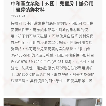
中和區立業路｜玄關｜兒童房｜辦公用
｜書房裝飾材料
AUG 13, 25
特徵 可以使用磁鐵 由於底座是鋼板，因此可以自由
安裝磁性架、廚房紙巾架等。對於內部材料的使
用，孩子們可以玩磁鐵。 可以使用白板筆 其材質與
白板相同，可用白板筆書寫和擦除。它 既可用於廚
房筆記，也可用於兒童玩耍的室內裝飾。 *乳白色
(W-455-SM) 的光澤度較低，因此可擦除性不如純白
色 (W-970-SM) 和冷白色 (W-931-SM)。 耐久性、耐
酸性、防銹性、阻燃性優良 琺瑯釉在琺瑯專用鋼板
上以約800°C的高溫烘烤，形成堅硬、附著力極強的
琺瑯塗層。 具有優良的耐化學性，即使與甲苯、苯