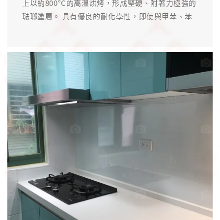
上以約800°C的高溫烘烤，形成堅硬、附著力極強的
琺瑯塗層。 具有優良的耐化學性，即使與甲苯、苯