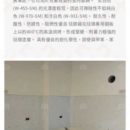
房筆記，也可用於兒童玩耍的室內裝飾。 *乳白色
(W-455-SM) 的光澤度較低，因此可擦除性不如純白
色 (W-970-SM) 和冷白色 (W-931-SM)。 耐久性、耐
酸性、防銹性、阻燃性優良 琺瑯釉在琺瑯專用鋼板
上以約800°C的高溫烘烤，形成堅硬、附著力極強的
琺瑯塗層。 具有優良的耐化學性，即使與甲苯、苯