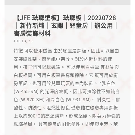
【JFE 琺瑯壁板】琺瑯板｜20220728
｜新竹新埔｜玄關｜兒童房｜辦公用｜
書房裝飾材料
AUG 13, 25
特徵 可以使用磁鐵 由於底座是鋼板，因此可以自由
安裝磁性架、廚房紙巾架等。對於內部材料的使
用，孩子們可以玩磁鐵。 可以使用白板筆 其材質與
白板相同，可用白板筆書寫和擦除。它 既可用於廚
房筆記，也可用於兒童玩耍的室內裝飾。 *乳白色
(W-455-SM) 的光澤度較低，因此可擦除性不如純白
色 (W-970-SM) 和冷白色 (W-931-SM)。 耐久性、耐
酸性、防銹性、阻燃性優良 琺瑯釉在琺瑯專用鋼板
上以約800°C的高溫烘烤，形成堅硬、附著力極強的
琺瑯塗層。 具有優良的耐化學性，即使與甲苯、苯