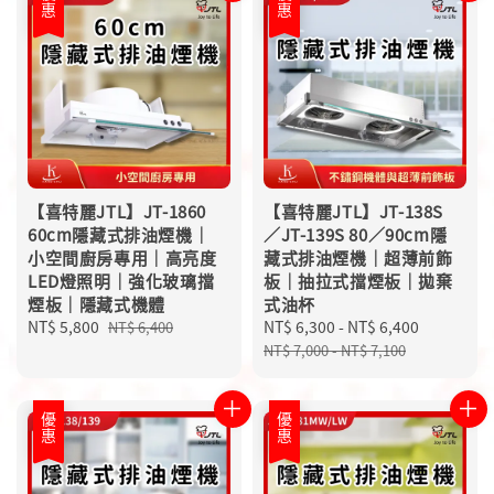
優惠
優惠
【喜特麗JTL】JT-1860
【喜特麗JTL】JT-138S
60cm隱藏式排油煙機｜
／JT-139S 80／90cm隱
小空間廚房專用｜高亮度
藏式排油煙機｜超薄前飾
LED燈照明｜強化玻璃擋
板｜抽拉式擋煙板｜拋棄
煙板｜隱藏式機體
式油杯
Sale
NT$ 5,800
Regular
Sale
NT$ 6,300
-
NT$ 6,400
Regular
NT$ 6,400
price
price
price
price
NT$ 7,000
-
NT$ 7,100
優惠
優惠