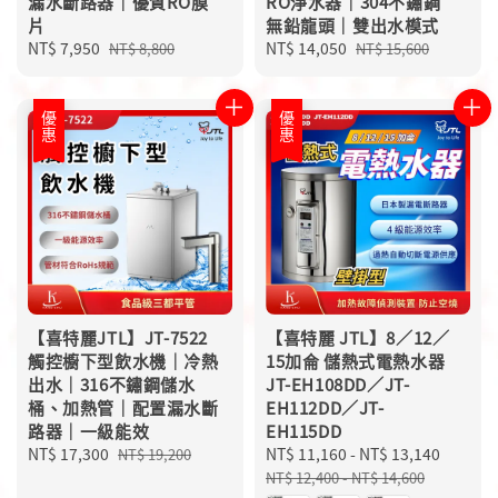
漏水斷路器｜優質RO膜
RO淨水器｜304不鏽鋼
片
無鉛龍頭｜雙出水模式
Sale
NT$ 7,950
Regular
Sale
NT$ 14,050
Regular
NT$ 8,800
NT$ 15,600
price
price
price
price
優惠
優惠
【喜特麗JTL】JT-7522
【喜特麗 JTL】8／12／
觸控櫥下型飲水機｜冷熱
15加侖 儲熱式電熱水器
出水｜316不鏽鋼儲水
JT-EH108DD／JT-
桶、加熱管｜配置漏水斷
EH112DD／JT-
路器｜一級能效
EH115DD
Sale
NT$ 17,300
Regular
Sale
NT$ 11,160
-
NT$ 13,140
Regula
NT$ 19,200
price
price
price
price
NT$ 12,400
-
NT$ 14,600