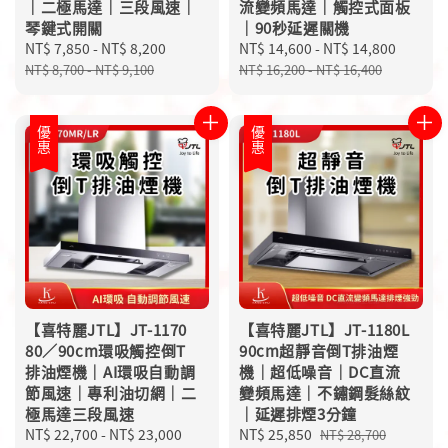
｜二極馬達｜三段風速｜
流變頻馬達｜觸控式面板
琴鍵式開關
｜90秒延遲關機
Sale
NT$ 7,850
-
NT$ 8,200
Regular
Sale
NT$ 14,600
-
NT$ 14,800
Regula
price
price
price
price
NT$ 8,700
-
NT$ 9,100
NT$ 16,200
-
NT$ 16,400
優惠
優惠
【喜特麗JTL】JT-1170
【喜特麗JTL】JT-1180L
80／90cm環吸觸控倒T
90cm超靜音倒T排油煙
排油煙機｜AI環吸自動調
機｜超低噪音｜DC直流
節風速｜專利油切網｜二
變頻馬達｜不鏽鋼髮絲紋
極馬達三段風速
｜延遲排煙3分鐘
Sale
NT$ 22,700
-
NT$ 23,000
Regular
Sale
NT$ 25,850
Regular
NT$ 28,700