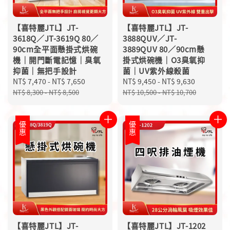
【喜特麗JTL】JT-
【喜特麗JTL】JT-
3618Q／JT-3619Q 80／
3888QUV／JT-
90cm全平面懸掛式烘碗
3889QUV 80／90cm懸
機｜開門斷電記憶｜臭氧
掛式烘碗機｜O3臭氧抑
抑菌｜無把手設計
菌｜UV紫外線殺菌
Sale
NT$ 7,470
-
NT$ 7,650
Regular
Sale
NT$ 9,450
-
NT$ 9,630
Regular
price
price
price
price
NT$ 8,300
-
NT$ 8,500
NT$ 10,500
-
NT$ 10,700
優惠
優惠
【喜特麗JTL】JT-
【喜特麗JTL】JT-1202