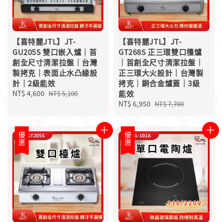
【喜特麗JTL】JT-
【喜特麗JTL】JT-
GU205S 雙口嵌入爐｜首
GT268S 正三環雙口檯爐
創全尺寸清潔拉盤｜台灣
｜首創全尺寸清潔拉盤｜
製拷克｜表面止水凸緣設
正三環大火設計｜台灣製
計｜2級能效
拷克｜銅合金爐蓋｜3級
Sale
NT$ 4,600
Regular
能效
NT$ 5,100
price
price
Sale
NT$ 6,950
Regular
NT$ 7,700
price
price
優惠
優惠