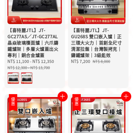
【喜特麗JTL】JT-
【喜特麗JTL】JT-
GC277AS／JT-GC277AL
GU268S 雙口嵌入爐｜正
晶焱玻璃檯面爐｜六爪鑄
三環大火力｜首創全尺寸
鐵爐架｜多層火爐蓋出火
清潔拉盤｜台灣製拷克｜
專利｜銅合金爐蓋
鑄鐵爐架｜3級能效
Sale
NT$ 11,100
-
NT$ 12,350
Regular
Sale
NT$ 7,200
Regular
NT$ 8,000
price
price
price
price
NT$ 12,300
-
NT$ 13,700
優惠
優惠