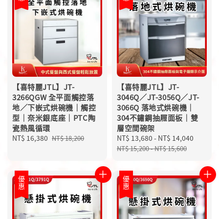
【喜特麗JTL】JT-
【喜特麗JTL】JT-
3266QGW 全平面觸控落
3046Q／JT-3056Q／JT-
地／下嵌式烘碗機｜觸控
3066Q 落地式烘碗機｜
型｜奈米銀底座｜PTC陶
304不鏽鋼抽屜面板｜雙
瓷熱風循環
層空間碗架
Sale
NT$ 16,380
Regular
Sale
NT$ 13,680
-
NT$ 14,040
Regula
NT$ 18,200
price
price
price
price
NT$ 15,200
-
NT$ 15,600
優惠
優惠