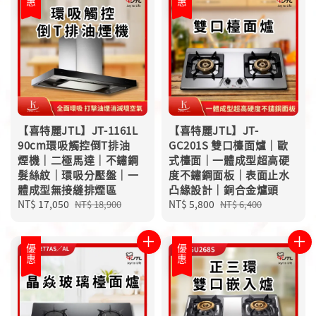
【喜特麗JTL】JT-1161L
【喜特麗JTL】JT-
90cm環吸觸控倒T排油
GC201S 雙口檯面爐｜歐
煙機｜二極馬達｜不鏽鋼
式檯面｜一體成型超高硬
髮絲紋｜環吸分壓盤｜一
度不鏽鋼面板｜表面止水
體成型無接縫排煙區
凸緣設計｜銅合金爐頭
Sale
NT$ 17,050
Regular
Sale
NT$ 5,800
Regular
NT$ 18,900
NT$ 6,400
price
price
price
price
優惠
優惠