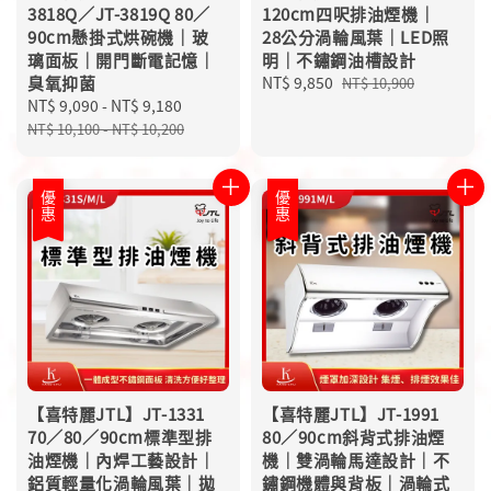
3818Q／JT-3819Q 80／
120cm四呎排油煙機｜
90cm懸掛式烘碗機｜玻
28公分渦輪風葉｜LED照
璃面板｜開門斷電記憶｜
明｜不鏽鋼油槽設計
臭氧抑菌
Sale
NT$ 9,850
Regular
NT$ 10,900
Sale
NT$ 9,090
-
NT$ 9,180
Regular
price
price
price
price
NT$ 10,100
-
NT$ 10,200
優惠
優惠
【喜特麗JTL】JT-1331
【喜特麗JTL】JT-1991
70／80／90cm標準型排
80／90cm斜背式排油煙
油煙機｜內焊工藝設計｜
機｜雙渦輪馬達設計｜不
鋁質輕量化渦輪風葉｜拋
鏽鋼機體與背板｜渦輪式