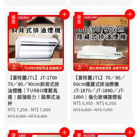
優惠
優惠
【喜特麗JTL】JT-1700
【喜特麗JTL】70／80／
70／80／90cm斜背式排
90cm隱藏式排油煙機
油煙機｜TURBO增壓馬
JT-1870／JT-1880／JT-
達｜超強吸力｜拋棄式油
1890｜強化玻璃擋煙板
杯
Sale
NT$ 5,950
-
NT$ 6,350
Regular
Sale
NT$ 7,250
-
NT$ 7,600
Regular
price
price
NT$ 6,600
-
NT$ 7,000
price
price
NT$ 8,000
-
NT$ 8,400