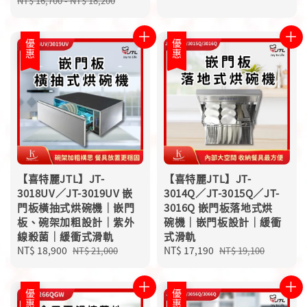
NT$ 16,700
-
NT$ 18,200
優惠
優惠
【喜特麗JTL】JT-
【喜特麗JTL】JT-
3018UV／JT-3019UV 嵌
3014Q／JT-3015Q／JT-
門板橫抽式烘碗機｜嵌門
3016Q 嵌門板落地式烘
板、碗架加粗設計｜紫外
碗機｜嵌門板設計｜緩衝
線殺菌｜緩衝式滑軌
式滑軌
Sale
NT$ 18,900
Regular
Sale
NT$ 17,190
Regular
NT$ 21,000
NT$ 19,100
price
price
price
price
優惠
優惠