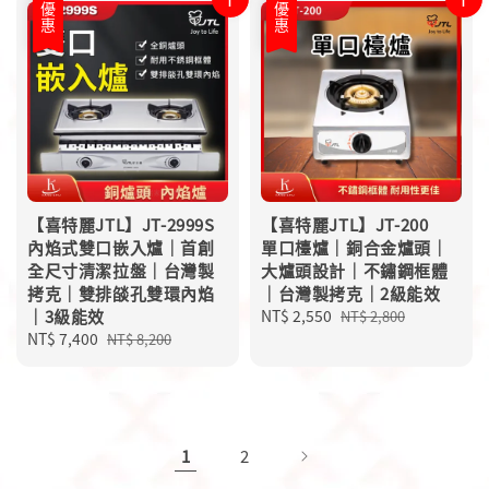
優惠
優惠
【喜特麗JTL】JT-2999S
【喜特麗JTL】JT-200
內焰式雙口嵌入爐｜首創
單口檯爐｜銅合金爐頭｜
全尺寸清潔拉盤｜台灣製
大爐頭設計｜不鏽鋼框體
拷克｜雙排燄孔雙環內焰
｜台灣製拷克｜2級能效
｜3級能效
Sale
NT$ 2,550
Regular
NT$ 2,800
Sale
NT$ 7,400
Regular
price
price
NT$ 8,200
price
price
1
2