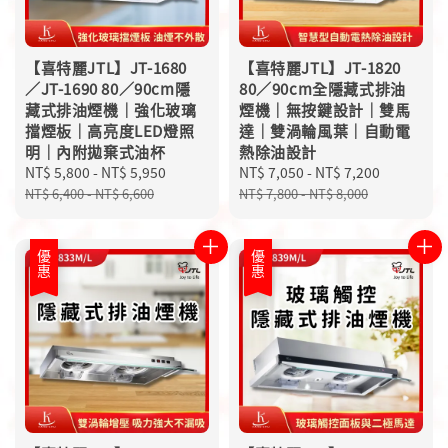
【喜特麗JTL】JT-1680
【喜特麗JTL】JT-1820
／JT-1690 80／90cm隱
80／90cm全隱藏式排油
藏式排油煙機｜強化玻璃
煙機｜無按鍵設計｜雙馬
擋煙板｜高亮度LED燈照
達｜雙渦輪風葉｜自動電
明｜內附拋棄式油杯
熱除油設計
Sale
NT$ 5,800
-
NT$ 5,950
Regular
Sale
NT$ 7,050
-
NT$ 7,200
Regular
price
price
price
price
NT$ 6,400
-
NT$ 6,600
NT$ 7,800
-
NT$ 8,000
優惠
優惠