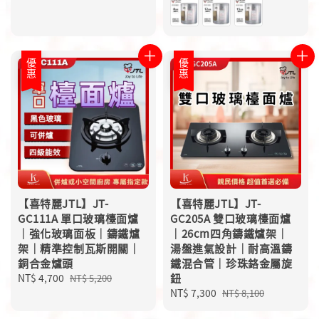
優惠
優惠
【喜特麗JTL】JT-
【喜特麗JTL】JT-
GC111A 單口玻璃檯面爐
GC205A 雙口玻璃檯面爐
｜強化玻璃面板｜鑄鐵爐
｜26cm四角鑄鐵爐架｜
架｜精準控制瓦斯開關｜
湯盤進氣設計｜耐高溫鑄
銅合金爐頭
鐵混合管｜珍珠鉻金屬旋
Sale
NT$ 4,700
Regular
鈕
NT$ 5,200
price
price
Sale
NT$ 7,300
Regular
NT$ 8,100
price
price