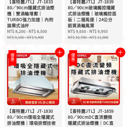
【喜特麗JTL】JT-1833
【喜特麗JTL】JT-1839
80／90cm隱藏式排油煙
80／90cm玻璃觸控隱藏
機｜雙渦輪增壓｜
式排油煙機｜玻璃觸控面
TURBO強力加速｜內附
板｜二極馬達｜24公分
拋棄式油杯
鋁質渦輪風葉
Sale
NT$ 8,200
-
NT$ 8,500
Regular
Sale
NT$ 9,650
-
NT$ 9,950
Regular
price
price
price
price
NT$ 9,100
-
NT$ 9,400
NT$ 10,700
-
NT$ 11,000
優惠
優惠
【喜特麗JTL】JT-1830
【喜特麗JTL】JT-1859
80／90cm環吸全隱藏式
80／90cmDC直流變頻
排油煙機｜環吸排煙技術
隱藏式排油煙機｜DC直