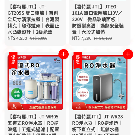
【喜特麗JTL】JT-
【喜特麗 JTL】JTEG-
GT205S 雙口檯爐｜首創
101A 單口電陶爐110V／
全尺寸清潔拉盤｜台灣製
220V｜微晶玻璃面板｜
拷克｜琺瑯爐架｜表面止
防爆耐高溫｜過熱安全裝
水凸緣設計｜2級能效
置｜六段式加熱
Sale
NT$ 4,550
Regular
Sale
NT$ 7,290
Regular
NT$ 5,000
NT$ 8,100
price
price
price
price
優惠
優惠
【喜特麗JTL】JT-WR05
【喜特麗JTL】JT-WR28
五道式RO淨水器｜RO逆
RO淨水器｜RO逆滲透｜
滲透｜五道式過濾｜配置
櫥下直立式｜無儲水桶