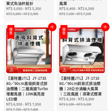
棄式免油杯設計
風葉
Sale
NT$ 5,050
-
NT$ 5,350
Regular
Sale
NT$ 6,400
-
NT$ 6,500
Regular
price
price
price
price
NT$ 5,600
-
NT$ 5,900
NT$ 7,100
-
NT$ 7,200
優惠
優惠
【喜特麗JTL】JT-1735
【喜特麗JTL】JT-1710
80／90cm直吸斜背式排
80／90cm斜背式排油煙
油煙機｜二極高速Turbo
機｜28公分渦輪大風葉
增壓馬達｜10W高亮度
｜三段風速｜深罩式煙罩
LED燈
Sale
NT$ 8,200
-
NT$ 8,300
Regular
Sale
NT$ 6,950
-
NT$ 7,050
Regular
price
price
NT$ 9,100
-
NT$ 9,200
price
price
NT$ 7,700
-
NT$ 7,800