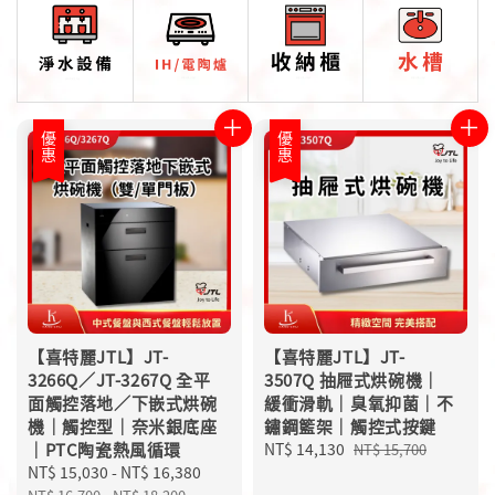
優惠
優惠
【喜特麗JTL】JT-
【喜特麗JTL】JT-
3266Q／JT-3267Q 全平
3507Q 抽屜式烘碗機｜
面觸控落地／下嵌式烘碗
緩衝滑軌｜臭氧抑菌｜不
機｜觸控型｜奈米銀底座
鏽鋼籃架｜觸控式按鍵
｜PTC陶瓷熱風循環
Sale
NT$ 14,130
Regular
NT$ 15,700
Sale
NT$ 15,030
-
NT$ 16,380
Regular
price
price
price
price