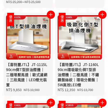
price
price
price
price
NT$ 25,200
-
NT$ 25,500
優惠
優惠
【喜特麗JTL】JT-1115L
【喜特麗JTL】JT-1160L
90cm倒T型排油煙機｜
90cm環吸歐化倒T型排
二極增壓馬達｜歐式濾網
油煙機｜二極馬達｜不鏽
｜三段風速｜LED燈光裝
鋼髮絲紋｜環吸分壓盤｜
置
5W高效LED燈
Sale
NT$ 9,850
Regular
Sale
NT$ 12,350
Regular
NT$ 10,900
NT$ 13,700
price
price
price
price
優惠
優惠