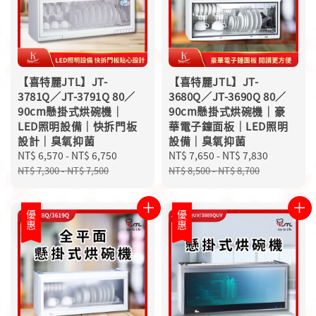
【喜特麗JTL】JT-
【喜特麗JTL】JT-
3781Q／JT-3791Q 80／
3680Q／JT-3690Q 80／
90cm懸掛式烘碗機｜
90cm懸掛式烘碗機｜豪
LED照明設備｜快拆門板
華電子鐘面板｜LED照明
設計｜臭氧抑菌
設備｜臭氧抑菌
Sale
NT$ 6,570
-
NT$ 6,750
Regular
Sale
NT$ 7,650
-
NT$ 7,830
Regular
price
price
price
price
NT$ 7,300
-
NT$ 7,500
NT$ 8,500
-
NT$ 8,700
優惠
優惠