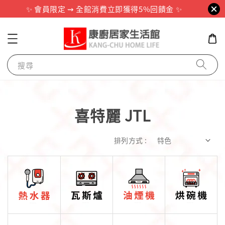
✨ 會員限定 ⇝ 全館消費立即獲得5%回饋金 ✨
搜尋
喜特麗 JTL
排列方式 :