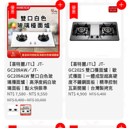
優惠
優惠
【喜特麗JTL】JT-
【喜特麗JTL】JT-
GC209AW／JT-
GC202S 雙口檯面爐｜歐
GC209ALW 雙口白色玻
式檯面｜一體成型超高硬
璃檯面爐｜高淨度純白玻
度不鏽鋼面板｜精準控制
璃面板｜點火快狠準
瓦斯開關｜台灣製拷克
Sale
NT$ 7,580
-
NT$ 9,550
Regular
Sale
NT$ 4,900
Regular
NT$ 5,400
price
price
price
price
NT$ 8,400
-
NT$ 10,600