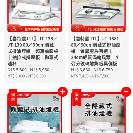
【喜特麗JTL】JT-138／
【喜特麗JTL】JT-1681
JT-139 80／90cm隱藏
80／90cm隱藏式排油煙
式排油煙機｜超薄前飾板
機｜質感廚房首選｜
｜抽拉式擋煙板｜拋棄式
24cm鋁質渦輪風葉｜4
油杯
公分玻璃前飾板與側板
Sale
NT$ 5,800
-
NT$ 5,950
Regular
Sale
NT$ 6,660
-
NT$ 6,750
Regular
price
price
price
price
NT$ 6,400
-
NT$ 6,600
NT$ 7,400
-
NT$ 7,500
優惠
優惠