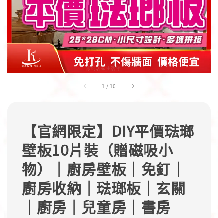
1
/
10
【官網限定】DIY平價琺瑯
壁板10片裝（贈磁吸小
物）｜廚房壁板｜免釘｜
廚房收納｜琺瑯板｜玄關
｜廚房｜兒童房｜書房