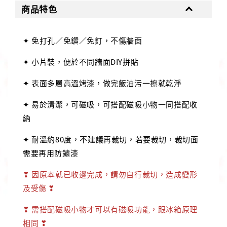
商品特色
✦ 免打孔／免鑽／免釘，不傷牆面
✦ 小片裝，便於不同牆面DIY拼貼
✦ 表面多層高溫烤漆，做完飯油污一擦就乾淨
✦ 易於清潔，可磁吸，可搭配磁吸小物一同搭配收
納
✦ 耐溫約80度，不建議再裁切，若要裁切，裁切面
需要再用防鏽漆
❣
因原本就已收邊完成，請勿自行裁切，造成變形
及受傷
❣
❣
需搭配磁吸小物才可以有磁吸功能，跟冰箱原理
相同
❣