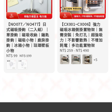
【NO077／NO477】日
【CX001~CX006】強力
式磁吸掛鉤（二入組）｜
磁吸冰箱側掛置物架｜無
單掛鉤｜磁吸收納｜鑰匙
需安裝｜免打孔｜超強吸
掛鉤｜磁吸小物｜廚房掛
力｜不影響散熱｜不增加
鉤｜冰箱小物｜琺瑯壁板
耗電｜多功能置物架
小物
Regular
NT$ 259
-
NT$ 490
Sale
NT$ 99
Regular
price
NT$ 199
+5
price
price