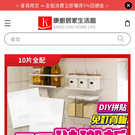
✨ 會員限定 ⇝ 全館消費立即獲得5%回饋金 ✨
搜尋