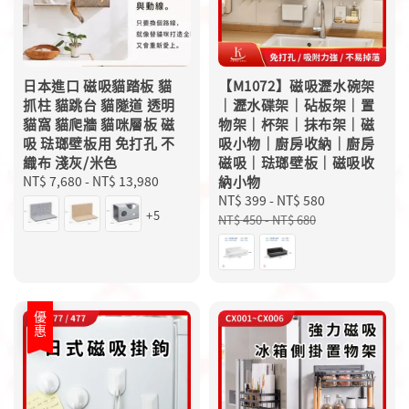
日本進口 磁吸貓踏板 貓
【M1072】磁吸瀝水碗架
抓柱 貓跳台 貓隧道 透明
｜瀝水碟架｜砧板架｜置
貓窩 貓爬牆 貓咪層板 磁
物架｜杯架｜抹布架｜磁
吸 琺瑯壁板用 免打孔 不
吸小物｜廚房收納｜廚房
織布 淺灰/米色
磁吸｜琺瑯壁板｜磁吸收
Regular
NT$ 7,680
-
NT$ 13,980
納小物
price
Sale
NT$ 399
-
NT$ 580
Regular
+5
price
price
NT$ 450
-
NT$ 680
優惠