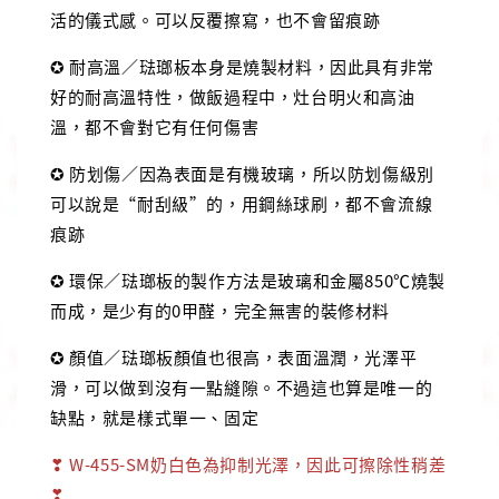
活的儀式感。可以反覆擦寫，也不會留痕跡
✪ 耐高溫／琺瑯板本身是燒製材料，因此具有非常
好的耐高溫特性，做飯過程中，灶台明火和高油
溫，都不會對它有任何傷害
✪ 防划傷／因為表面是有機玻璃，所以防划傷級別
可以說是“耐刮級”的，用鋼絲球刷，都不會流線
痕跡
✪ 環保／琺瑯板的製作方法是玻璃和金屬850℃燒製
而成，是少有的0甲醛，完全無害的裝修材料
✪ 顏值／琺瑯板顏值也很高，表面溫潤，光澤平
滑，可以做到沒有一點縫隙。不過這也算是唯一的
缺點，就是樣式單一、固定
❣ W-455-SM奶白色為抑制光澤，因此可擦除性稍差
❣