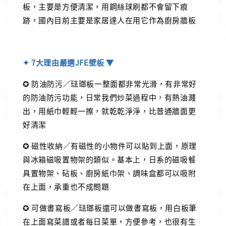
板，主要是方便清潔，用鋼絲球刷都不會留下痕
跡，國內目前主要是家居達人在用它作為廚房牆板
✦ 7大理由嚴選JFE壁板 ▼
✪ 防油防污／琺瑯板一整面都非常光滑，有非常好
的防油防污功能，日常我們炒菜過程中，有熱油濺
出，用紙巾輕輕一擦，就乾乾淨淨，比普通牆面更
好清潔
✪ 磁性收納／有磁性的小物件可以貼到上面，原理
與冰箱磁吸置物架的類似。基本上，日系的磁吸餐
具置物架、砧板、廚房紙巾架、調味盒都可以吸附
在上面，承重也不成問題
✪ 可做書寫板／琺瑯板還可以做書寫板，用白板筆
在上面寫菜譜或者每日菜單，方便參考，也很有生