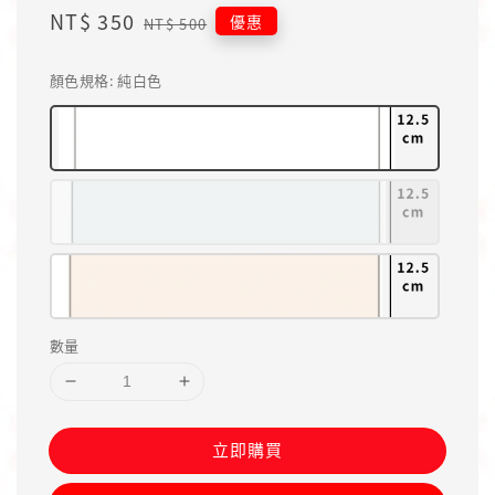
Sale
NT$ 350
Regular
優惠
NT$ 500
price
price
顏色規格
: 純白色
數量
立即購買