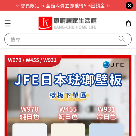
✨ 會員限定 ⇝ 全館消費立即獲得5%回饋金 ✨
搜尋