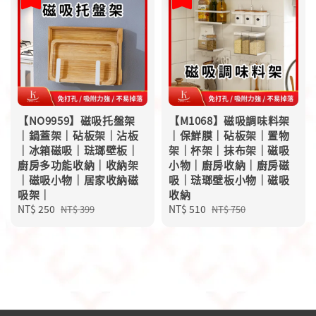
【NO9959】磁吸托盤架
【M1068】磁吸調味料架
｜鍋蓋架｜砧板架｜沾板
｜保鮮膜｜砧板架｜置物
｜冰箱磁吸｜琺瑯壁板｜
架｜杯架｜抹布架｜磁吸
廚房多功能收納｜收納架
小物｜廚房收納｜廚房磁
｜磁吸小物｜居家收納磁
吸｜琺瑯壁板小物｜磁吸
吸架｜
收納
Sale
NT$ 250
Regular
Sale
NT$ 510
Regular
NT$ 399
NT$ 750
price
price
price
price