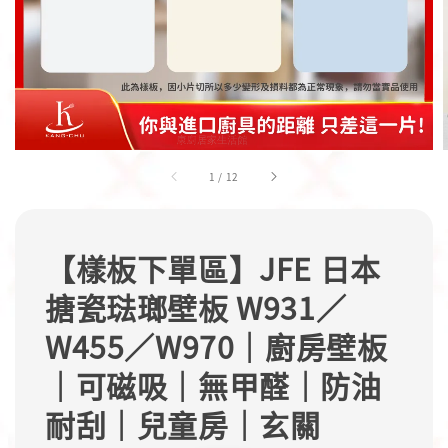
1
/
12
【樣板下單區】JFE 日本
搪瓷琺瑯壁板 W931／
W455／W970｜廚房壁板
｜可磁吸｜無甲醛｜防油
耐刮｜兒童房｜玄關