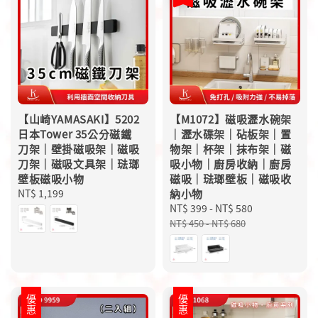
【山崎YAMASAKI】5202
【M1072】磁吸瀝水碗架
日本Tower 35公分磁鐵
｜瀝水碟架｜砧板架｜置
刀架｜壁掛磁吸架｜磁吸
物架｜杯架｜抹布架｜磁
刀架｜磁吸文具架｜琺瑯
吸小物｜廚房收納｜廚房
壁板磁吸小物
磁吸｜琺瑯壁板｜磁吸收
Regular
NT$ 1,199
納小物
price
Sale
NT$ 399
-
NT$ 580
Regular
price
price
NT$ 450
-
NT$ 680
優惠
優惠