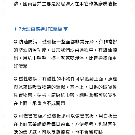
跡，國內目前主要是家居達人在用它作為廚房牆板
✦ 7大理由嚴選JFE壁板 ▼
✪ 防油防污／琺瑯板一整面都非常光滑，有非常好
的防油防污功能，日常我們炒菜過程中，有熱油濺
出，用紙巾輕輕一擦，就乾乾淨淨，比普通牆面更
好清潔
✪ 磁性收納／有磁性的小物件可以貼到上面，原理
與冰箱磁吸置物架的類似。基本上，日系的磁吸餐
具置物架、砧板、廚房紙巾架、調味盒都可以吸附
在上面，承重也不成問題
✪ 可做書寫板／琺瑯板還可以做書寫板，用白板筆
在上面寫菜譜或者每日菜單，方便參考，也很有生
活的儀式感。可以反覆擦寫，也不會留痕跡