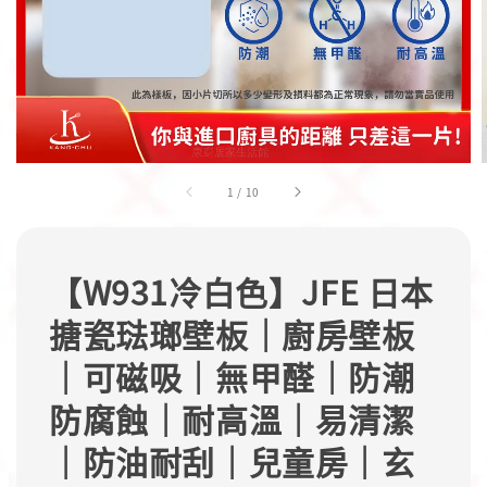
1
/
10
【W931冷白色】JFE 日本
搪瓷琺瑯壁板｜廚房壁板
｜可磁吸｜無甲醛｜防潮
防腐蝕｜耐高溫｜易清潔
｜防油耐刮｜兒童房｜玄