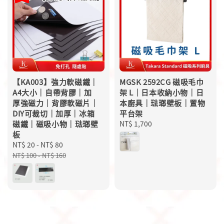
【KA003】強力軟磁鐵｜
MGSK 2592CG 磁吸毛巾
A4大小｜自帶背膠｜加
架 L｜日本收納小物｜日
厚強磁力｜背膠軟磁片｜
本廚具｜琺瑯壁板｜置物
DIY可裁切｜加厚｜冰箱
平台架
磁鐵｜磁吸小物｜琺瑯壁
Regular
NT$ 1,700
板
price
Sale
NT$ 20
-
NT$ 80
Regular
price
price
NT$ 100
-
NT$ 160