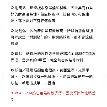
✪ 耐高溫／琺瑯板本身是燒製材料，因此具有非常
好的耐高溫特性，做飯過程中，灶台明火和高油
溫，都不會對它有任何傷害
✪ 防划傷／因為表面是有機玻璃，所以防划傷級別
可以說是“耐刮級”的，用鋼絲球刷，都不會流線
痕跡
✪ 環保／琺瑯板的製作方法是玻璃和金屬850℃燒製
而成，是少有的0甲醛，完全無害的裝修材料
✪ 顏值／琺瑯板顏值也很高，表面溫潤，光澤平
滑，可以做到沒有一點縫隙。不過這也算是唯一的
缺點，就是樣式單一、固定
❣ W-455-SM奶白色為抑制光澤，因此可擦除性稍差
❣