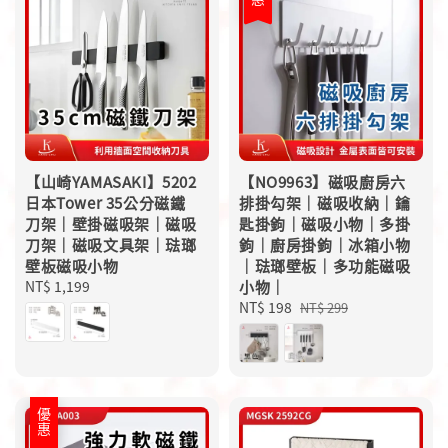
【山崎YAMASAKI】5202
【NO9963】磁吸廚房六
日本Tower 35公分磁鐵
排掛勾架｜磁吸收納｜鑰
刀架｜壁掛磁吸架｜磁吸
匙掛鉤｜磁吸小物｜多掛
刀架｜磁吸文具架｜琺瑯
鉤｜廚房掛鉤｜冰箱小物
壁板磁吸小物
｜琺瑯壁板｜多功能磁吸
Regular
NT$ 1,199
小物｜
price
Sale
NT$ 198
Regular
NT$ 299
price
price
優惠