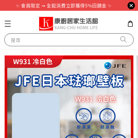
✨ 會員限定 ⇝ 全館消費立即獲得5%回饋金 ✨
搜尋