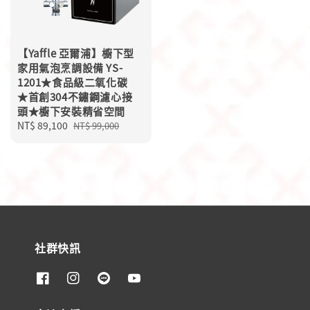
【Yaffle 亞爾浦】櫥下型
家用氣泡烹調設備 YS-
1201★食品級二氧化碳
★首創304不鏽鋼濾心接
頭★櫥下安裝精省空間
Sale
NT$ 89,100
Regular
NT$ 99,000
price
price
社群快訊