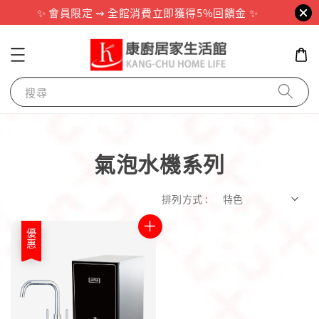
✨ 會員限定 ⇝ 全館消費立即獲得5%回饋金 ✨
搜尋
氣泡水機系列
排列方式 :
優惠