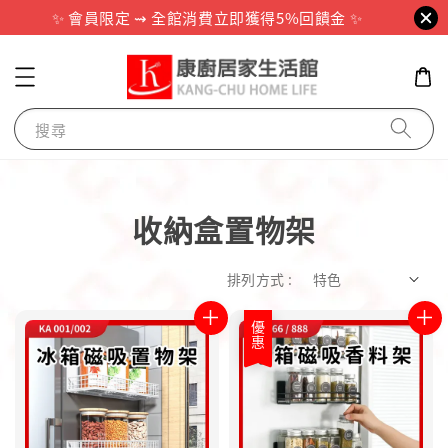
✨ 會員限定 ⇝ 全館消費立即獲得5%回饋金 ✨
搜尋
收納盒置物架
排列方式 :
優惠