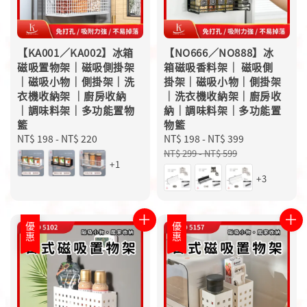
【KA001／KA002】冰箱
【NO666／NO888】冰
磁吸置物架｜磁吸側掛架
箱磁吸香料架｜ 磁吸側
｜磁吸小物｜側掛架｜洗
掛架｜磁吸小物｜側掛架
衣機收納架 ｜廚房收納
｜洗衣機收納架｜廚房收
｜調味料架｜多功能置物
納｜調味料架｜多功能置
籃
物籃
Regular
NT$ 198
-
NT$ 220
Sale
NT$ 198
-
NT$ 399
Regular
price
price
price
NT$ 299
-
NT$ 599
+1
+3
優惠
優惠