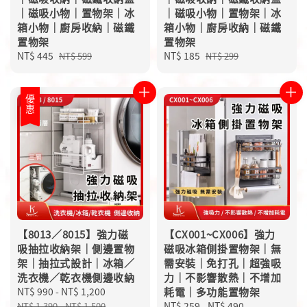
｜磁吸小物｜置物架｜冰
｜磁吸小物｜置物架｜冰
箱小物｜廚房收納｜磁鐵
箱小物｜廚房收納｜磁鐵
置物架
置物架
Sale
NT$ 445
Regular
Sale
NT$ 185
Regular
NT$ 599
NT$ 299
price
price
price
price
優惠
【8013／8015】強力磁
【CX001~CX006】強力
吸抽拉收納架｜側邊置物
磁吸冰箱側掛置物架｜無
架｜抽拉式設計｜冰箱／
需安裝｜免打孔｜超強吸
洗衣機／乾衣機側邊收納
力｜不影響散熱｜不增加
Sale
NT$ 990
-
NT$ 1,200
Regular
耗電｜多功能置物架
price
price
Regular
NT$ 259
-
NT$ 490
NT$ 1,390
-
NT$ 1,500