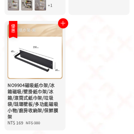
price
price
price
+1
優惠
NO9904磁吸紙巾架/冰
箱磁吸/壁掛紙巾架/冰
箱/滾筒式紙巾架/垃圾
袋/琺瑯壁板/多功能磁吸
小物/廚房收納架/保鮮膜
架
Sale
NT$ 169
Regular
NT$ 380
price
price