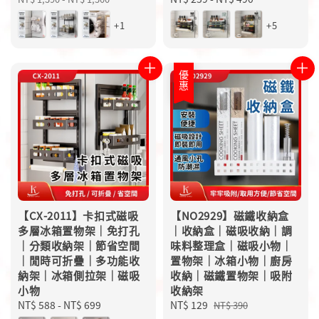
price
+1
+5
優惠
【CX-2011】卡扣式磁吸
【NO2929】磁鐵收納盒
多層冰箱置物架｜免打孔
｜收納盒｜磁吸收納｜調
｜分類收納架｜節省空間
味料整理盒｜磁吸小物｜
｜閒時可折疊｜多功能收
置物架｜冰箱小物｜廚房
納架｜冰箱側拉架｜磁吸
收納｜磁鐵置物架｜吸附
小物
收納架
Regular
NT$ 588
-
NT$ 699
Sale
NT$ 129
Regular
NT$ 390