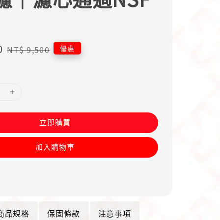
0
Regular
優惠
NT$ 9,500
price
立即購買
加入購物車
商品規格
保固條款
注意事項