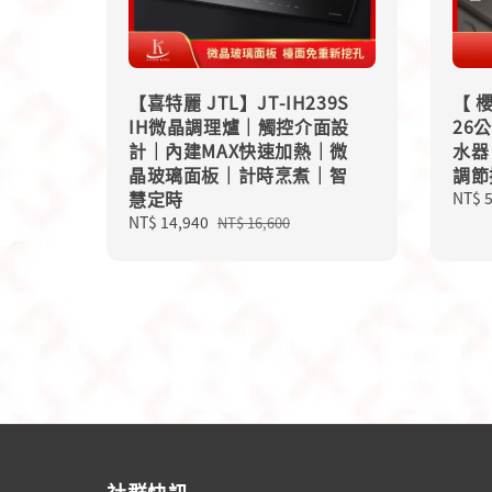
【喜特麗 JTL】JT-IH239S
【 櫻
IH微晶調理爐｜觸控介面設
26
計｜內建MAX快速加熱｜微
水器
晶玻璃面板｜計時烹煮｜智
調節
慧定時
Sale
NT$ 
price
Sale
NT$ 14,940
Regular
NT$ 16,600
price
price