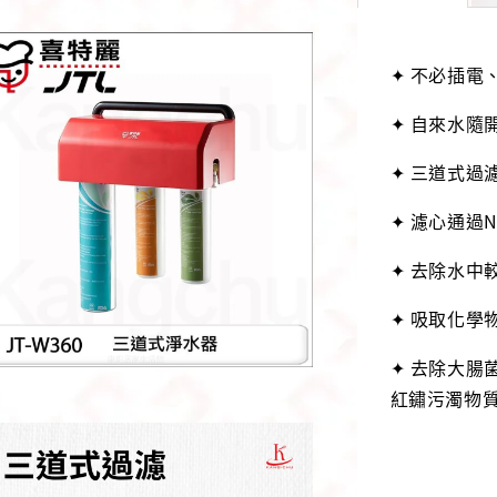
✦ 不必插電
✦ 自來水隨
✦ 三道式過
✦ 濾心通過
✦ 去除水中
✦ 吸取化學
✦ 去除大腸
紅鏽污濁物