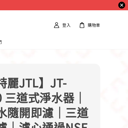
登入
購物車
們
麗JTL】JT-
60 三道式淨水器｜
水隨開即濾｜三道
濾｜濾心通過NSF