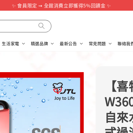
✨ 會員限定 ⇝ 全館消費立即獲得5%回饋金 ✨
生活家電
精選品牌
最新公告
常見問題
聯絡我
【喜特
W3
自來
式過