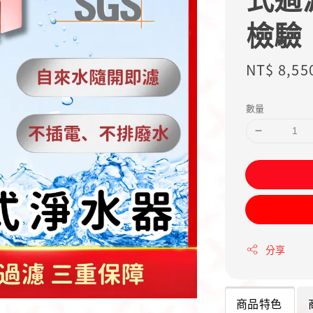
檢驗
Sale
NT$ 8,55
price
數量
分享
商品特色