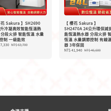
花 Sakura 】SH2690
【 櫻花 Sakura 】
公升冷凝高效智能恆溫熱
SH2470A 24公升環保減
 分段火排 智能恆溫 水量
能恆溫熱水器 分段火排 
控制 一級能效
恆溫 水量調節控制 有線
器 3年保固
57,330
Regular
NT$ 63,700
price
Sale
NT$ 41,940
Regular
NT$ 46,600
price
price