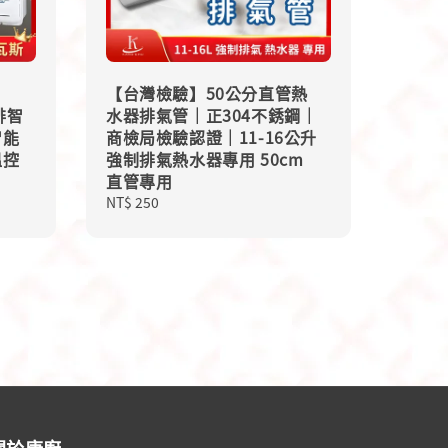
【台灣檢驗】50公分直管熱
排智
水器排氣管｜正304不銹鋼｜
智能
商檢局檢驗認證｜11-16公升
溫控
強制排氣熱水器專用 50cm
直管專用
Regular
NT$ 250
price