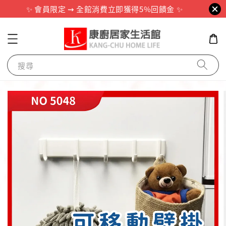
✨ 會員限定 ⇝ 全館消費立即獲得5%回饋金 ✨
搜尋