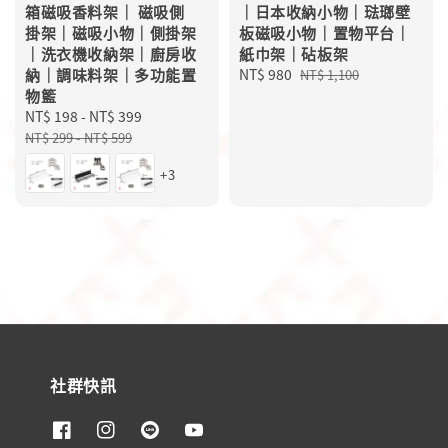
箱磁吸香料架｜ 磁吸側
｜日本收納小物｜琺瑯壁
掛架｜磁吸小物｜側掛架
板磁吸小物｜置物平台｜
｜洗衣機收納架｜廚房收
紙巾架｜砧板架
納｜調味料架｜多功能置
Sale
NT$ 980
Regular
NT$ 1,100
物籃
price
price
Sale
NT$ 198
-
NT$ 399
Regular
price
price
NT$ 299
-
NT$ 599
+3
社群快訊