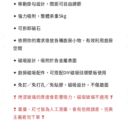
✦ 移動掛勾設計，間距可自由調節
✦ 強力吸附，整體承重5kg
✦ 可拆卸磁石
✦ 依照你的需求掛放各種廚房小物，有效利用廚房
空間
✦ 磁吸設計，吸附於各金屬表面
✦ 廚房磁吸配件，可搭配DIY磁吸琺瑯壁板使用
✦ 免釘／免打孔／免貼膠，磁吸設計，不傷牆面
❣
烤漆玻璃的厚度會影響吸力，磁吸玻璃不適用
❣
❣ 重量、尺寸皆為人工測量，會有些微誤差，完美
主義者勿下單 ❣