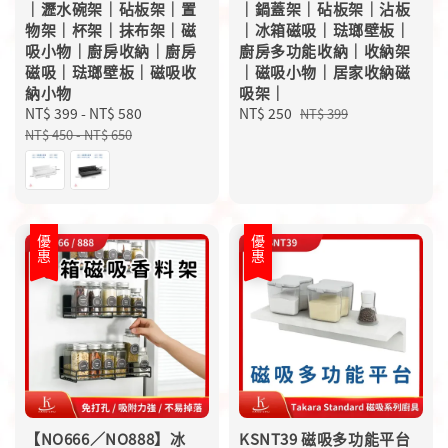
｜瀝水碗架｜砧板架｜置
｜鍋蓋架｜砧板架｜沾板
物架｜杯架｜抹布架｜磁
｜冰箱磁吸｜琺瑯壁板｜
吸小物｜廚房收納｜廚房
廚房多功能收納｜收納架
磁吸｜琺瑯壁板｜磁吸收
｜磁吸小物｜居家收納磁
納小物
吸架｜
Sale
NT$ 399
-
NT$ 580
Regular
Sale
NT$ 250
Regular
NT$ 399
price
price
price
price
NT$ 450
-
NT$ 650
優惠
優惠
【NO666／NO888】冰
KSNT39 磁吸多功能平台