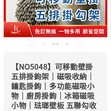
1
/
9
【NO5048】可移動壁掛
五排掛鉤架｜磁吸收納｜
鑰匙掛鉤｜多功能磁吸小
物｜廚房掛鉤｜冰箱磁吸
小物｜琺瑯壁板 五聯勾收