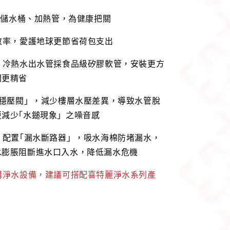
鏽鋼儲水桶、加熱管，為健康把關
效率，愛護地球更節省荷包支出
，冷熱水出水管採食品級矽膠軟管，安裝更方
間更精省
｢穩壓閥」，減少樓層水壓差異，導致水管脫
更減少｢水鎚現象」之噪音感
，配置｢漏水斷路器」，吸水海棉防堵漏水，
水膨脹阻斷進水口入水，降低漏水危機
購淨水設備，建議可搭配喜特麗淨水系列產