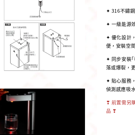
✦ 316不
✦ 一級能源
✦ 優化設計
便，安裝空
✦ 同步安裝
落或爆裂，
✦ 貼心服務
偵測感應吸
❣ 前置需另
品 ❣