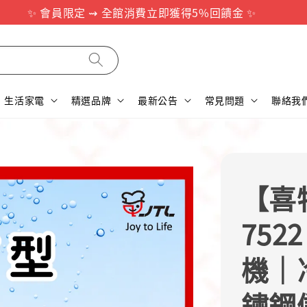
✨ 會員限定 ⇝ 全館消費立即獲得5%回饋金 ✨
生活家電
精選品牌
最新公告
常見問題
聯絡我
【喜特
752
機｜
鏽鋼