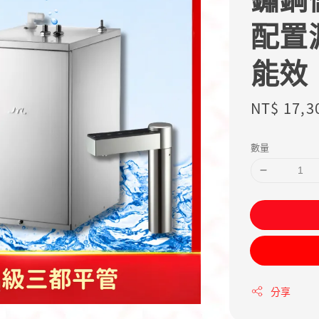
配置
能效
Sale
NT$ 17,3
price
數量
分享