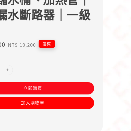
漏水斷路器｜一級
00
Regular
優惠
NT$ 19,200
price
立即購買
加入購物車