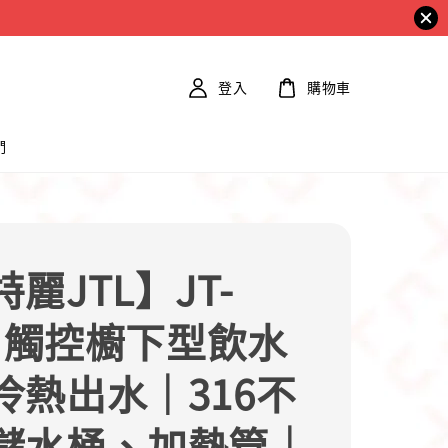
登入
購物車
們
麗JTL】JT-
2 觸控櫥下型飲水
冷熱出水｜316不
儲水桶、加熱管｜