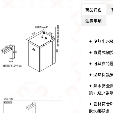
商品特色
注意事項
✦ 冷熱出水
✦ 直覺式觸
✦ 可與喜特
✦ 過熱保護
✦ 熱水安全
鎖，減少誤
✦ 管材符合
飲水無疑慮