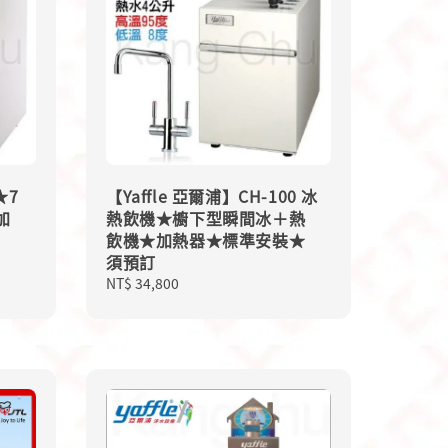
★7
【Yaffle 亞爾浦】CH-100 冰
加
熱飲機★櫥下型瞬間冰＋熱
飲機★加熱器★標準安裝★
須預訂
Regular
NT$ 34,800
price