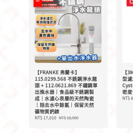
【FRANKE 弗蘭卡】
【3M
115.0299.568 不銹鋼淨水龍
型濾
頭 + 112.0621.869 不鏽鋼單
Cys
出進水器｜食品級不銹鋼製
密度
成｜水濾心表層的天然陶瓷
Regu
NT$ 
｜除去水中餘氯｜保留天然
price
礦物質鈣鎂
Sale
NT$ 17,010
Regular
NT$ 18,900
price
price