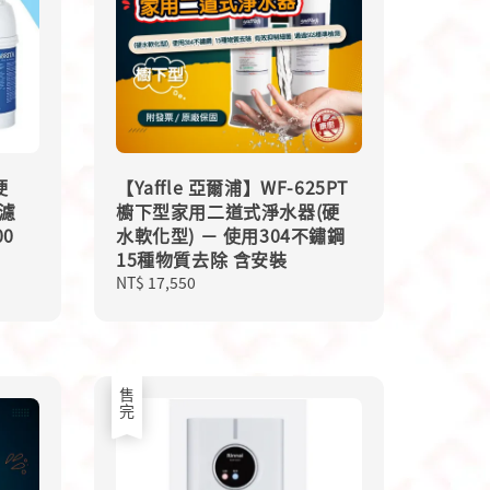
硬
【Yaffle 亞爾浦】WF-625PT
濾
櫥下型家用二道式淨水器(硬
0
水軟化型) － 使用304不鏽鋼
15種物質去除 含安裝
Regular
NT$ 17,550
price
售完