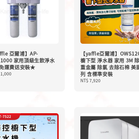
ffle 亞爾浦】AP-
【yaffle亞爾浦】OWS120
S1000 家用頂級生飲淨水
櫥下型 淨水器 家用 3M 
免運費送安裝★
重金屬 除氯 去除石棉 美
列 含標準安裝
lar
21,000
Regular
NT$ 7,920
price