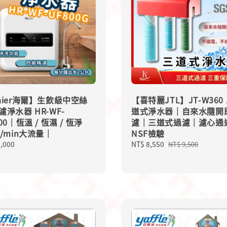
aier海爾】生飲級中空絲
【喜特麗JTL】JT-W360
濾淨水器 HR-WF-
道式淨水器｜自來水隨開
00｜恆溫 / 恆濕 / 恆淨
濾｜三道式過濾｜濾心通
L/min大流量｜
NSF檢驗
lar
7,000
Sale
NT$ 8,550
Regular
NT$ 9,500
price
price