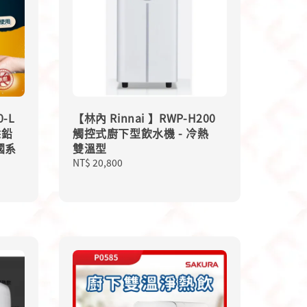
-L
【林內 Rinnai 】RWP-H200
除鉛
觸控式廚下型飲水機 - 冷熱
國系
雙溫型
Regular
NT$ 20,800
price