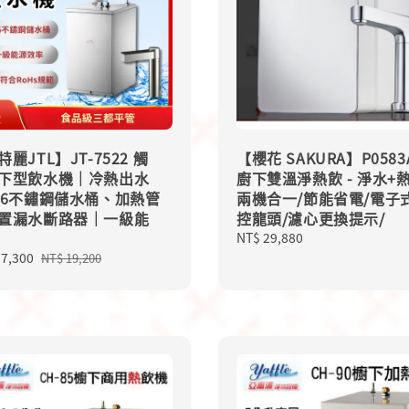
麗JTL】JT-7522 觸
【櫻花 SAKURA】P0583
下型飲水機｜冷熱出水
廚下雙溫淨熱飲 - 淨水+
16不鏽鋼儲水桶、加熱管
兩機合一/節能省電/電子
置漏水斷路器｜一級能
控龍頭/濾心更換提示/
Regular
NT$ 29,880
price
17,300
Regular
NT$ 19,200
price