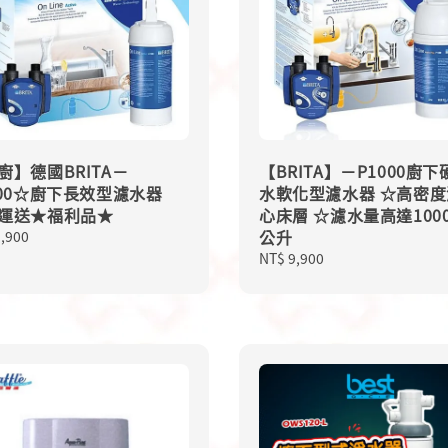
廚】德國BRITA－
【BRITA】－P1000廚下
000☆廚下長效型濾水器
水軟化型濾水器 ☆高密度
運送★福利品★
心床層 ☆濾水量高達1000
公升
lar
9,900
Regular
NT$ 9,900
price