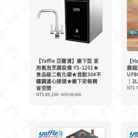
【Yaffle 亞爾浦】櫥下型 家
【H
用氣泡烹調設備 YS-1201★
膜超
食品級二氧化碳★首創304不
UF8
鏽鋼濾心接頭★櫥下安裝精
｜2
省空間
Regu
NT$ 
price
Sale
NT$ 89,100
Regular
NT$ 99,000
price
price