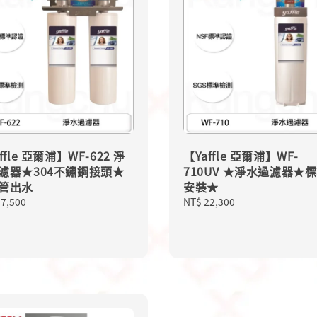
ffle 亞爾浦】WF-622 淨
【Yaffle 亞爾浦】WF-
濾器★304不鏽鋼接頭★
710UV ★淨水過濾器★
管出水
安裝★
lar
17,500
Regular
NT$ 22,300
price