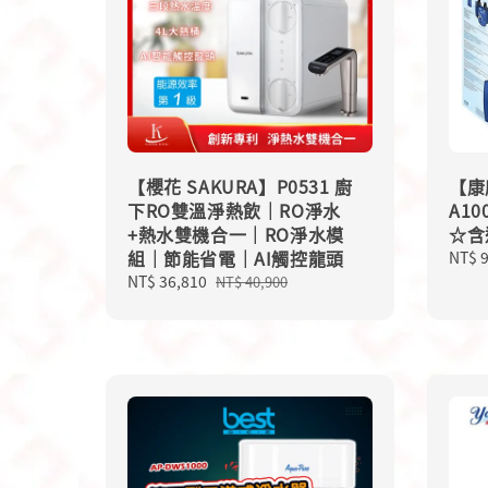
【櫻花 SAKURA】P0531 廚
【康
下RO雙溫淨熱飲｜RO淨水
A1
+熱水雙機合一｜RO淨水模
☆含
組｜節能省電｜AI觸控龍頭
Regu
NT$ 
price
Sale
NT$ 36,810
Regular
NT$ 40,900
price
price