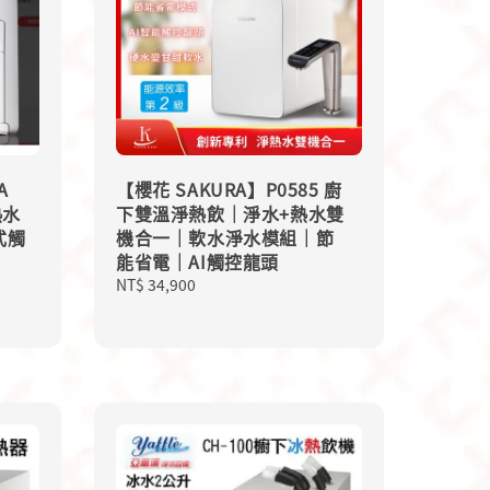
A
【櫻花 SAKURA】P0585 廚
熱水
下雙溫淨熱飲｜淨水+熱水雙
式觸
機合一｜軟水淨水模組｜節
能省電｜AI觸控龍頭
Regular
NT$ 34,900
price