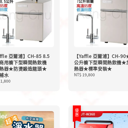
ffle 亞爾浦】CH-85 8.5
【Yaffle 亞爾浦】CH-90
商用櫥下型瞬間熱飲機
公升櫥下型瞬間熱飲機★
熱器★防燙鍛造龍頭★
熱器★標準安裝★
補水
Regular
NT$ 19,800
price
lar
21,800
優惠