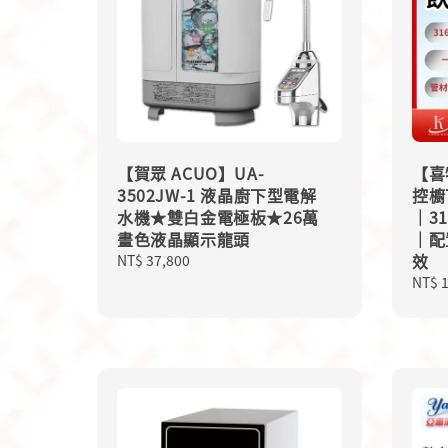
【賀眾 ACUO】UA-
【喜特
3502JW-1 液晶廚下型電解
控櫥
水機★雙白金電極板★26萬
｜3
畫色液晶顯示龍頭
｜配
效
Regular
NT$ 37,800
price
Sale
NT$ 
price