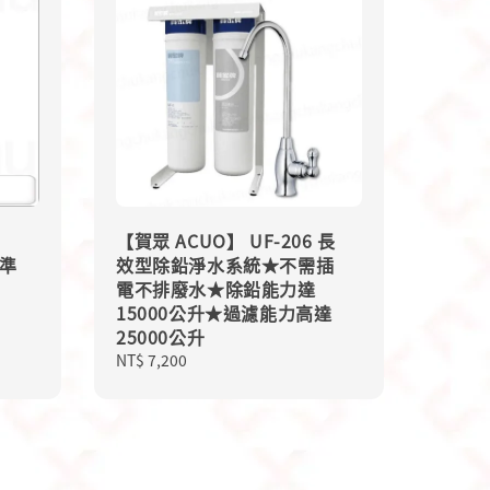
【賀眾 ACUO】 UF-206 長
標準
效型除鉛淨水系統★不需插
電不排廢水★除鉛能力達
15000公升★過濾能力高達
25000公升
Regular
NT$ 7,200
price