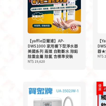
【yaffle亞爾浦】AP-
【Ya
DWS1000 家用櫥下型淨水器
DW
美國系列 兩道 自動斷水 除鉛
器★
除重金屬 除氯 含標準安裝
Regu
NT$ 
price
Regular
NT$ 19,620
price
優惠