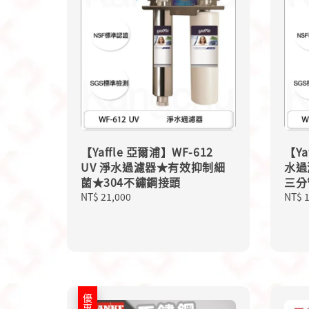
【Yaffle 亞爾浦】WF-612
【Ya
UV 淨水過濾器★有效抑制細
水過
菌★304不鏽鋼接頭
三分
Regular
NT$ 21,000
Regu
NT$ 
price
price
優惠