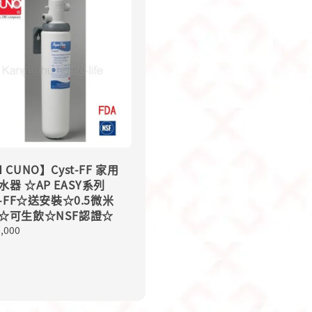
 CUNO】Cyst-FF 家用
水器 ☆AP EASY系列
t-FF☆送安裝☆0.5微米
☆可生飲☆NSF認證☆
lar
6,000