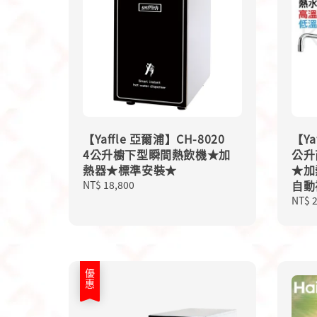
【Yaffle 亞爾浦】CH-8020
【Ya
4公升櫥下型瞬間熱飲機★加
公升
熱器★標準安裝★
★加
自動
Regular
NT$ 18,800
price
Regu
NT$ 
price
優惠