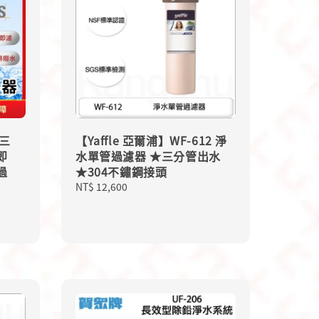
 三
【Yaffle 亞爾浦】WF-612 淨
即
水單管過濾器 ★三分管出水
過
★304不鏽鋼接頭
Regular
NT$ 12,600
price