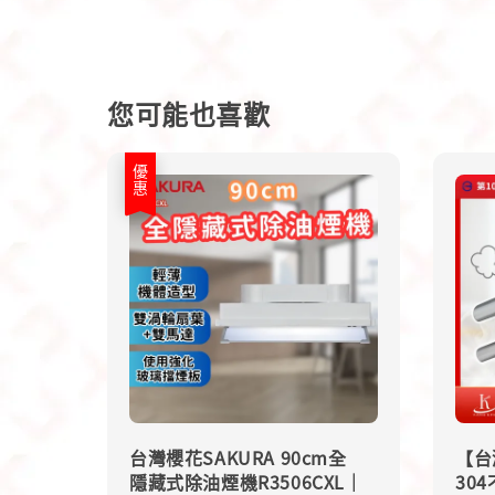
您可能也喜歡
優惠
台灣櫻花SAKURA 90cm全
【台
隱藏式除油煙機R3506CXL｜
30