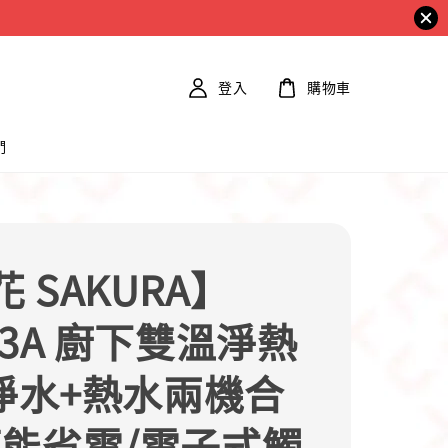
登入
購物車
們
 SAKURA】
83A 廚下雙溫淨熱
 淨水+熱水兩機合
節能省電/電子式觸