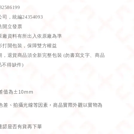
586199
，統編24354093
法開立發票
原廠資料有所出入依原廠為準
影打開包裝，保障雙方權益
，退貨商品須全新完整包裝 (勿書寫文字、商品
不得缺件)
差值為±10mm
幕色差、拍攝光線等因素，商品實際外觀以實物為
先確認是否有貨再下單