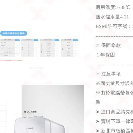
適用溫度5~38℃
熱水儲水量4.2L
BSMI許可字號：R
----------------------
☞
保固條款
１年保固
----------------------
☞
注意事項
※固丈量尺寸誤差
※由於電腦螢幕
準
➤
進口商品請先
➤
賣場下單一律
➤
新北市板橋區英