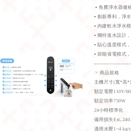
▪
免費淨水器健
▪
創新專利，淨
▪
內建軟水淨水
▪
獨特進水設計
▪
貼心溫度模式
▪
節能省電模式
----------------------
☞
商品規格
主機尺寸(寬*高*深)
額定電壓110V/60
額定功率750W
24小時標準化
備用損失Est,.240
適用水壓1~4 kg/