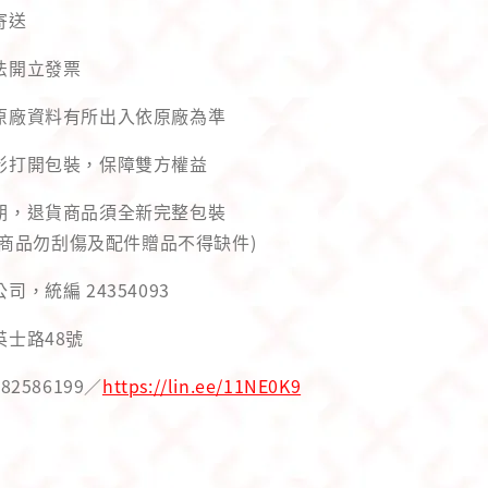
寄送
法開立發票
與原廠資料有所出入依原廠為準
錄影打開包裝，保障雙方權益
用期，退貨商品須全新完整包裝
商品勿刮傷及配件贈品不得缺件)
司，統編 24354093
英士路48號
82586199／
https://lin.ee/11NE0K9