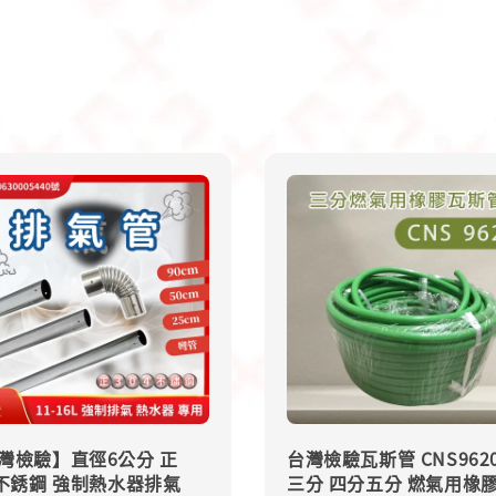
灣檢驗】直徑6公分 正
台灣檢驗瓦斯管 CNS962
4不銹鋼 強制熱水器排氣
三分 四分五分 燃氣用橡