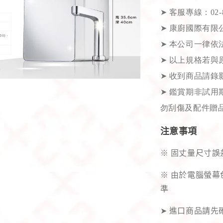
➤
客服專線：02-82
➤
康廚國際有限公司
➤
本公司一律依
➤
以上規格若與
➤
收到商品請錄
➤
鑑賞期非試用期
勿刮傷及配件贈品
注意事項
※ 固丈量尺寸誤
※ 由於電腦螢
準
➤ 進口商品請