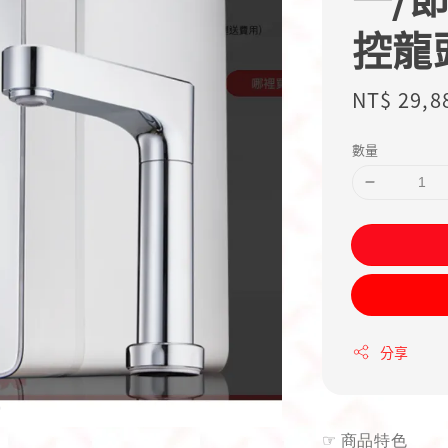
控龍
Regular
NT$ 29,8
price
數量
分享
☞
商品特色