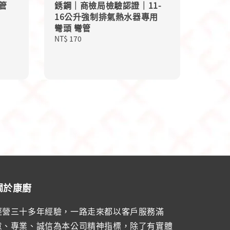
 管
銹鋼｜商檢局檢驗認證｜11-
16公升強制排氣熱水器專用
彎頭 彎管
Regular
NT$ 170
price
關於康廚
經營三十多年經驗，一路走來都以客戶服務滿
意、專業、誠信為本公司精神指標，除了有實體