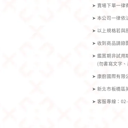
➤ 賣場下單一律
➤ 本公司一律依
➤ 以上規格若
➤ 收到商品請
➤ 鑑賞期非試
(勿書寫文字、
➤ 康廚國際有限公
➤ 新北市板橋區
➤ 客服專線：02-