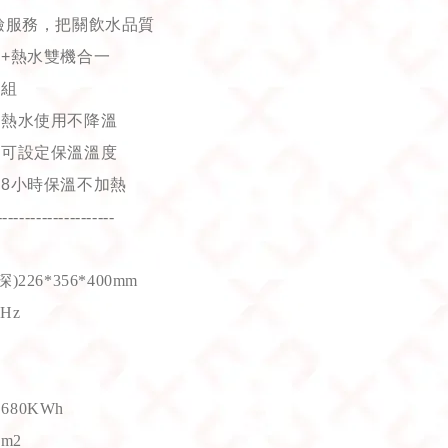
檢服務，把關飲水品質
水
+
熱水雙機合一
模組
，熱水使用不降溫
，可設定保溫溫度
，
8
小時保溫不加熱
---------------------
226*356*400mm
Hz
.680KWh
cm2