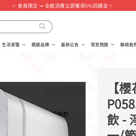
✨ 會員限定 ⇝ 全館消費立即獲得5%回饋金 ✨
生活家電
精選品牌
最新公告
常見問題
聯絡我
【櫻花
P05
飲 -
一/