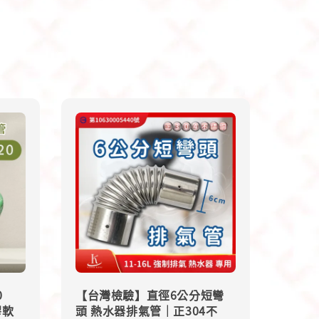
0
【台灣檢驗】直徑6公分短彎
膠軟
頭 熱水器排氣管｜正304不