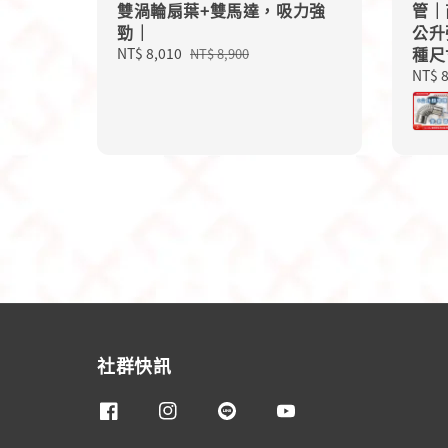
雙渦輪扇葉+雙馬達，吸力強
管｜
勁｜
公升
種尺
Sale
NT$ 8,010
Regular
NT$ 8,900
price
price
Regu
NT$ 
price
社群快訊