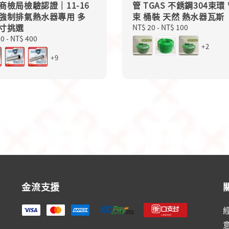
商檢局檢驗認證｜11-16
管 TGAS 不銹鋼304束環
強制排氣熱水器專用 多
束 桶裝 天然 熱水器瓦斯
寸挑選
Regular
NT$ 20
-
NT$ 100
price
lar
80
-
NT$ 400
+2
+9
金流支援