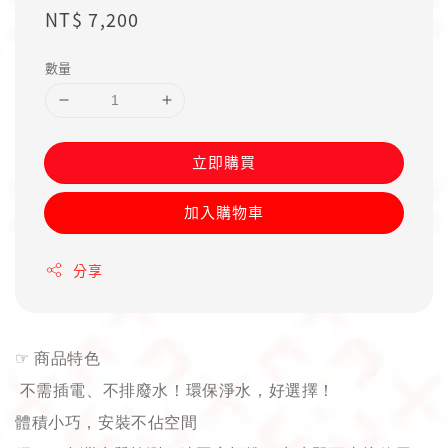
Regular
NT$ 7,200
price
數量
立即購買
加入購物車
分享
☞
商品特色
不需插電、不排廢水！環保淨水，好選擇！
體積小巧，安裝不佔空間