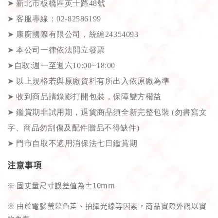
➤
新北市板橋區英士路48號
➤
客服專線：02-82586199
➤
康廚國際有限公司，統編24354093
➤
本公司一律依法開立發票
➤
自取:週一至週六10:00~18:00
➤
以上規格若與原廠資料有所出入依原廠為準
➤
收到商品請錄影打開包裝，保障雙方權益
➤
鑑賞期非試用期，退貨商品須全新完整包裝 (勿書寫文
字、商品勿刮傷及配件贈品不得缺件)
➤
門市自取不適用消保法七日鑑賞期
注意事項
※ 固丈量尺寸誤差值為±10mm
※ 由於電腦螢幕色差、拍攝光線等因素，商品實際外觀以實