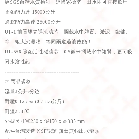
經SGS台灣水質檢測，達國家標準，出水即可直接飲用
除鉛能力達 15000公升
過濾能力高達 25000公升
UF-1 前置雙筒導流濾芯：攔截水中雜質、淤泥、鐵鏽、
等…粗大沉澱物，等同兩道過濾效能！
UF-556 除鉛活性碳濾芯：0.5微米攔截水中雜質，更可吸
附水溶性鉛。
-------------------------------------------
☞
商品規格
流量3公升/分鐘
耐壓0-125psi (0.7-8.6公斤)
耐溫2-38℃
外型尺寸寬230 x 深150 x 高385 mm
配件台灣製造 NSF認證 無毒無鉛出水龍頭