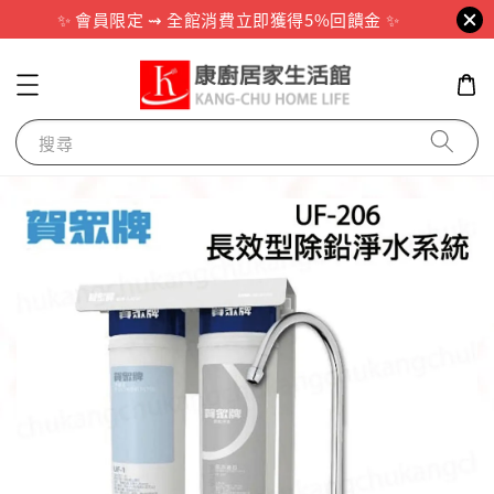
✨ 會員限定 ⇝ 全館消費立即獲得5%回饋金 ✨
搜尋