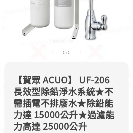
1
/
1
【賀眾 ACUO】 UF-206
長效型除鉛淨水系統★不
需插電不排廢水★除鉛能
力達 15000公升★過濾能
力高達 25000公升