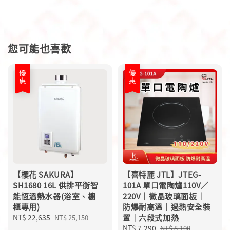
您可能也喜歡
優惠
優惠
【櫻花 SAKURA】
【喜特麗 JTL】JTEG-
SH1680 16L 供排平衡智
101A 單口電陶爐110V／
能恆溫熱水器(浴室、櫥
220V｜微晶玻璃面板｜
櫃專用)
防爆耐高溫｜過熱安全裝
Sale
NT$ 22,635
Regular
置｜六段式加熱
NT$ 25,150
price
price
Sale
NT$ 7,290
Regular
NT$ 8,100