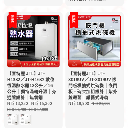
price
price
優惠
優惠
【喜特麗 JTL】JT-
【喜特麗JTL】JT-
H1332／JT-H1632 數位
3018UV／JT-3019UV 嵌
恆溫熱水器13公升／16
門板橫抽式烘碗機｜嵌門
公升｜獨特渦輪升溫｜旁
板、碗架加粗設計｜紫外
通管設計｜無氧銅
線殺菌｜緩衝式滑軌
Sale
NT$ 13,230
-
NT$ 15,300
Regular
Sale
NT$ 18,900
Regular
NT$ 21,000
price
price
price
price
NT$ 14,700
-
NT$ 17,000