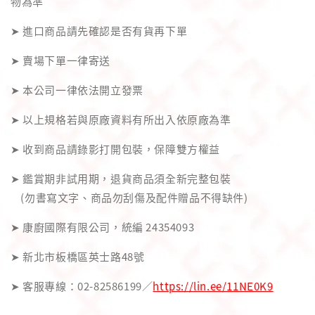
物為準
➤ 進口商品請先確認是否有貨再下單
➤ 賣場下單一律寄送
➤ 本公司一律依法開立發票
➤ 以上規格若與原廠資料有所出入依原廠為準
➤ 收到商品請錄影打開包裝，保障雙方權益
➤ 鑑賞期非試用期，退貨商品須全新完整包裝
(勿書寫文字、商品勿刮傷及配件贈品不得缺件)
➤ 康廚國際有限公司，統編 24354093
➤ 新北市板橋區英士路48號
➤ 客服專線：02-82586199／
https://lin.ee/11NE0K9