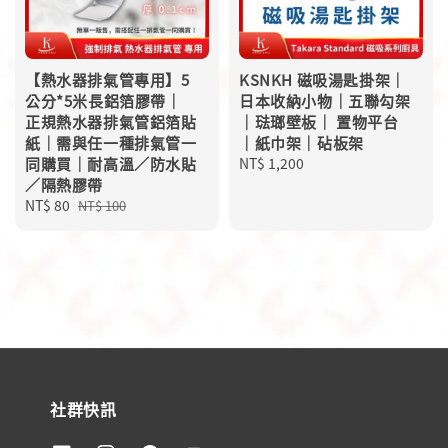
【熱水器排氣管專用】5
KSNKH 磁吸湯匙掛架｜
公分*5米長鋁箔膠帶｜
日本收納小物｜五聯勾架
正規熱水器排氣管鋁箔貼
｜琺瑯壁板｜ 置物平台
紙｜需與任一種排氣管一
｜紙巾架｜砧板架
同購買｜耐高溫／防水貼
Regular
NT$ 1,200
／隔熱膠帶
price
Sale
NT$ 80
Regular
NT$ 100
price
price
社群快訊