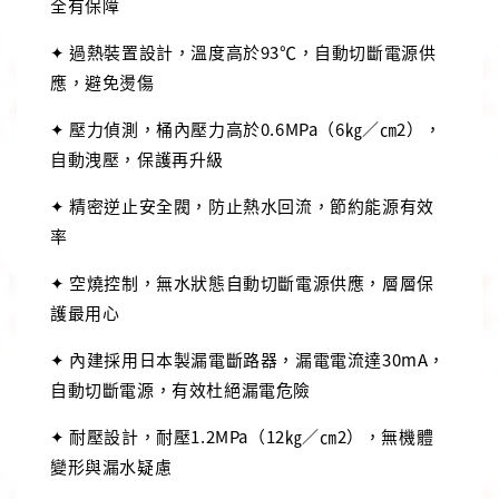
全有保障
✦ 過熱裝置設計，溫度高於93℃，自動切斷電源供
應，避免燙傷
✦ 壓力偵測，桶內壓力高於0.6MPa（6㎏／㎝2），
自動洩壓，保護再升級
✦ 精密逆止安全閥，防止熱水回流，節約能源有效
率
✦ 空燒控制，無水狀態自動切斷電源供應，層層保
護最用心
✦ 內建採用日本製漏電斷路器，漏電電流達30mA，
自動切斷電源，有效杜絕漏電危險
✦ 耐壓設計，耐壓1.2MPa（12㎏／㎝2），無機體
變形與漏水疑慮