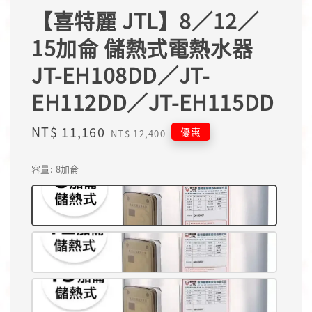
【喜特麗 JTL】8／12／
15加侖 儲熱式電熱水器
JT-EH108DD／JT-
EH112DD／JT-EH115DD
Sale
NT$ 11,160
Regular
優惠
NT$ 12,400
price
price
容量
: 8加侖