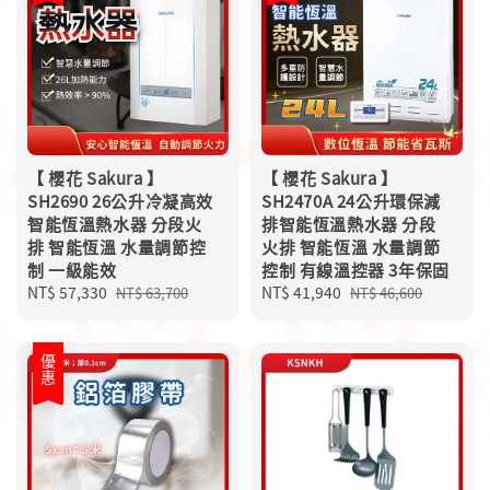
【 櫻花 Sakura 】
【 櫻花 Sakura 】
SH2690 26公升冷凝高效
SH2470A 24公升環保減
智能恆溫熱水器 分段火
排智能恆溫熱水器 分段
排 智能恆溫 水量調節控
火排 智能恆溫 水量調節
制 一級能效
控制 有線溫控器 3年保固
Sale
NT$ 57,330
Regular
Sale
NT$ 41,940
Regular
NT$ 63,700
NT$ 46,600
price
price
price
price
優惠