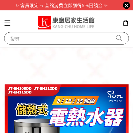
✨ 會員限定 ⇝ 全館消費立即獲得5%回饋金 ✨
搜尋