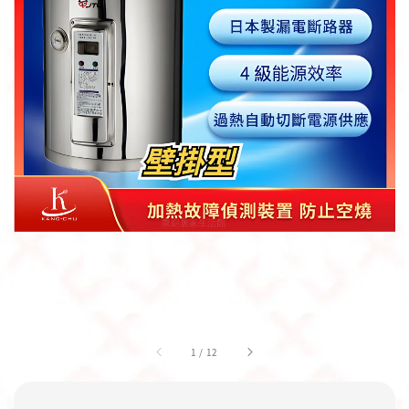
1
/
12