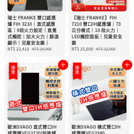
瑞士 FRANKE 雙口感應
【瑞士 FRANKE】FIH
爐 FIH 3210｜直式感應
7210 雙口IH感應爐｜73
區｜9段火力設定｜直覺
公分橫式｜10 段火力｜
式觸控｜加大火力｜餘溫
LED觸控面板｜兒童安全
顯示｜兒童安全鎖｜
鎖
Sale
NT$ 22,410
Regular
Sale
NT$ 25,600
Regular
NT$ 24,900
NT$ 32,000
price
price
price
price
優惠
優惠
歐洲SVAGO 直式雙口IH
歐洲SVAGO 橫式雙口IH
感應爐VEG2220|前後爐
感應爐VEG2380