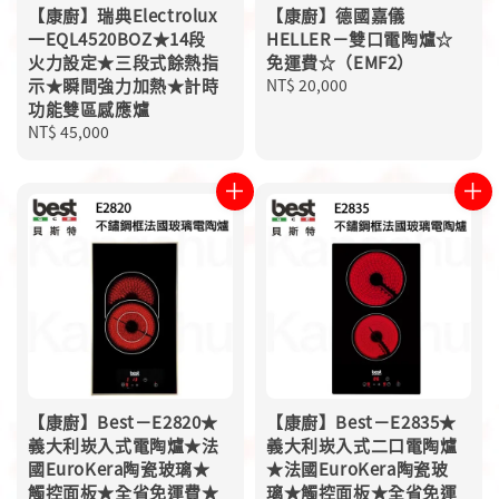
【康廚】瑞典Electrolux
【康廚】德國嘉儀
一EQL4520BOZ★14段
HELLER－雙口電陶爐☆
火力設定★三段式餘熱指
免運費☆（EMF2）
示★瞬間強力加熱★計時
Regular
NT$ 20,000
功能雙區感應爐
price
Regular
NT$ 45,000
price
【康廚】Best－E2820★
【康廚】Best－E2835★
義大利崁入式電陶爐★法
義大利崁入式二口電陶爐
國EuroKera陶瓷玻璃★
★法國EuroKera陶瓷玻
觸控面板★全省免運費★
璃★觸控面板★全省免運