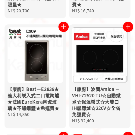
限量★
費★
Regular
NT$ 20,700
Regular
NT$ 16,740
price
price
【康廚】Best－E2839★
【康廚】波蘭Amica －
義大利崁入式二口電陶爐
VHI-72520 TU☆自動燉
★法國EuroKera陶瓷玻
煮☆保溫模式☆大雙口
璃★不鏽鋼體★免運費★
IH感應爐☆220V☆全省
Regular
NT$ 14,850
免運費☆
price
Regular
NT$ 32,400
price