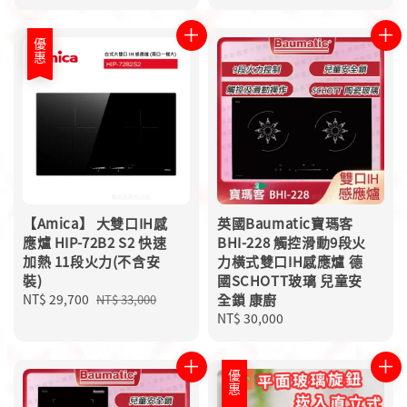
price
price
price
優惠
【Amica】 大雙口IH感
英國Baumatic寶瑪客
應爐 HIP-72B2 S2 快速
BHI-228 觸控滑動9段火
加熱 11段火力(不含安
力橫式雙口IH感應爐 德
裝)
國SCHOTT玻璃 兒童安
Sale
NT$ 29,700
Regular
全鎖 康廚
NT$ 33,000
price
price
Regular
NT$ 30,000
price
優惠