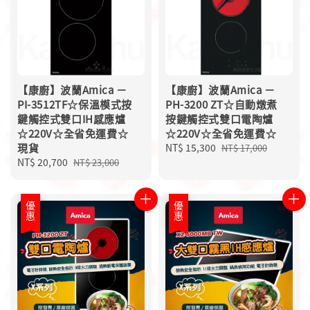
【康廚】波蘭Amica －
【康廚】波蘭Amica －
PI-3512TF☆保溫模式按
PH-3200 ZT☆自動燉煮
鍵觸控式雙口IH感應爐
按鍵觸控式雙口電陶爐
☆220V☆全省免運費☆
☆220V☆全省免運費☆
現貨
Sale
NT$ 15,300
Regular
NT$ 17,000
Sale
NT$ 20,700
Regular
price
price
NT$ 23,000
price
price
優惠
優惠