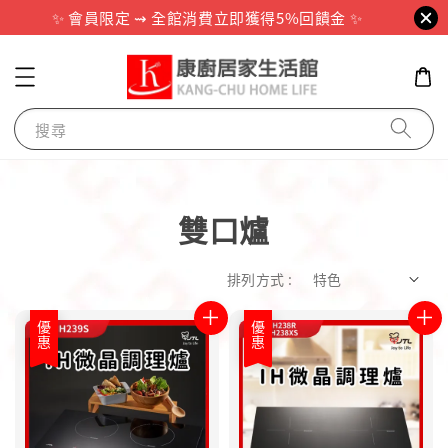
✨ 會員限定 ⇝ 全館消費立即獲得5%回饋金 ✨
搜尋
雙口爐
排列方式 :
優惠
優惠