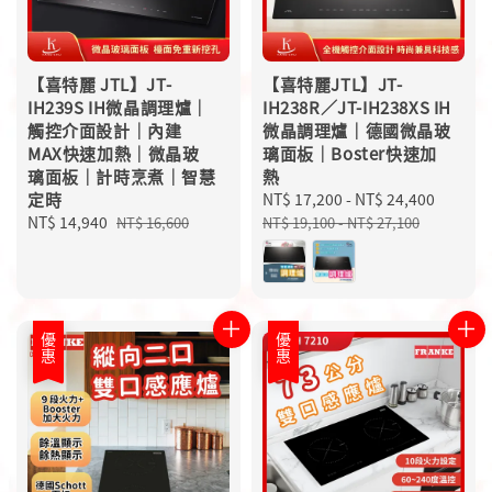
【喜特麗 JTL】JT-
【喜特麗JTL】JT-
IH239S IH微晶調理爐｜
IH238R／JT-IH238XS IH
觸控介面設計｜內建
微晶調理爐｜德國微晶玻
MAX快速加熱｜微晶玻
璃面板｜Boster快速加
璃面板｜計時烹煮｜智慧
熱
定時
Sale
NT$ 17,200
-
NT$ 24,400
Regula
Sale
NT$ 14,940
Regular
price
price
NT$ 16,600
NT$ 19,100
-
NT$ 27,100
price
price
優惠
優惠