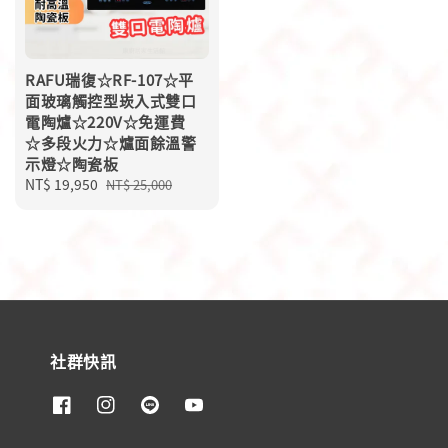
RAFU瑞復☆RF-107☆平
面玻璃觸控型崁入式雙口
電陶爐☆220V☆免運費
☆多段火力☆爐面餘溫警
示燈☆陶瓷板
Sale
NT$ 19,950
Regular
NT$ 25,000
price
price
社群快訊