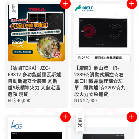
售完
【德國TEKA】JZC-
【康廚】豪山牌－IR-
63312 多功能感應瓦斯爐
2339☆滑動式觸控☆右
自動斷電安全裝置 瓦斯
單口IH微晶調理爐☆左
爐9段精準火力 大廚定溫
單口電陶爐[☆220V☆九
選項 現貨
段火力☆免運費
Regular
NT$ 40,000
Regular
NT$ 27,000
price
price
售完