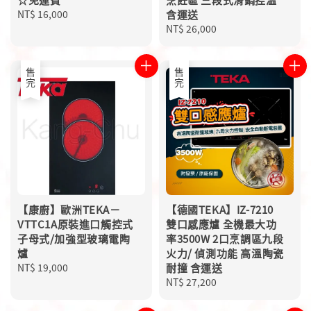
Regular
NT$ 16,000
含運送
price
Regular
NT$ 26,000
price
售完
售完
【康廚】歐洲TEKA－
【德國TEKA】IZ-7210
VTTC1A原裝進口觸控式
雙口感應爐 全機最大功
子母式/加強型玻璃電陶
率3500W 2口烹調區九段
爐
火力/ 偵測功能 高溫陶瓷
Regular
NT$ 19,000
耐撞 含運送
price
Regular
NT$ 27,200
price