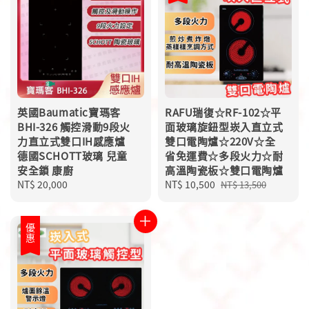
英國Baumatic寶瑪客
RAFU瑞復☆RF-102☆平
BHI-326 觸控滑動9段火
面玻璃旋鈕型崁入直立式
力直立式雙口IH感應爐
雙口電陶爐☆220V☆全
德國SCHOTT玻璃 兒童
省免運費☆多段火力☆耐
安全鎖 康廚
高溫陶瓷板☆雙口電陶爐
Regular
NT$ 20,000
Sale
NT$ 10,500
Regular
NT$ 13,500
price
price
price
優惠