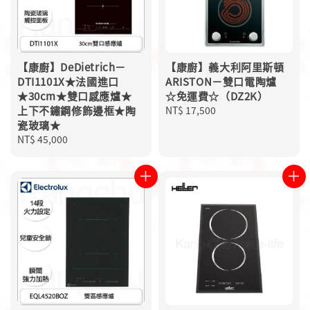
【康廚】DeDietrich－
【康廚】義大利阿里斯頓
DTI1101X★法國進口
ARISTON－雙口電陶爐
★30cm★雙口感應爐★
☆免運費☆（DZ2K）
上下不鏽鋼修飾邊框★陶
Regular
NT$ 17,500
瓷玻璃★
price
Regular
NT$ 45,000
price