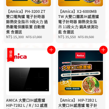
【Amica】PH-3200 ZT
【Amica】X2-6000MB
雙口電陶爐 電子計時器
TW 大雙口霧黑IH感應爐
餘熱安全指示 9段火力 過
電子計時器 餘熱安全指
熱斷電保護裝置 自動燉
示 11段火力 鍋具偵測功
煮 含運送
能 含運送
Sale
NT$ 15,300
Regular
Sale
NT$ 35,550
Regular
NT$ 17,000
NT$ 39,500
price
price
price
price
優惠
AMICA 大雙口IH感應爐
【Amica】 HIP-72B2 L
HIP-72B2 L / R / S2 感應
大雙口IH感應爐 電子計