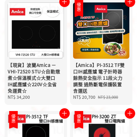
優惠
【現貨】波蘭Amica －
【Amica】PI-3512 TF雙
VHI-72520 STU☆自動燉
口IH感應爐 電子計時器
煮☆保溫模式☆大雙口
餘熱安全指示 11段火力
IH感應爐☆220V☆全省
調整 過熱斷電保護裝置
免運費☆
含運送
Regular
NT$ 34,200
Sale
NT$ 20,700
Regular
NT$ 23,000
price
price
price
優惠
優惠