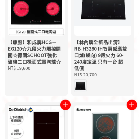
【康廚】和成牌HCG－
【林內牌全新品出清】
EG120☆九段火力觸控開
RB-H3280 IH智慧感應雙
關☆德國SCHOOT強化
口爐(縱向) 9段火力 60-
玻璃二口檯面式電陶爐☆
240度定溫 只有一台 超
Regular
NT$ 19,600
低價
price
Regular
NT$ 20,700
price