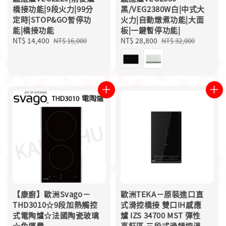
橋接功能|9段火力|99分
黑/VEG2380W白|中式大
定時|STOP&GO暂停功
火力|自動燉煮功能|大面
能|橋接功能
板|一鍵暫停功能|
Sale
NT$ 14,400
Regular
Sale
NT$ 28,800
Regular
NT$ 16,000
NT$ 32,000
price
price
price
price
【康廚】歐洲Svago－
歐洲TEKA－原裝進口直
THD3010☆9段加熱觸控
式滑控橋接 雙口IH感應
式電陶爐☆法國陶瓷玻璃
爐 IZS 34700 MST 彈性
☆免運費
烹飪區 三段式滑鍋控溫