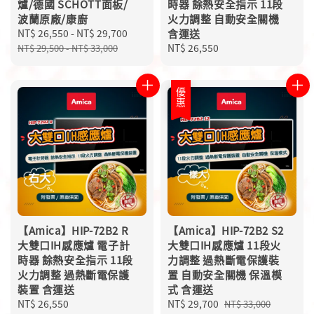
爐/德國 SCHOTT面板/
時器 餘熱安全指示 11段
波蘭原廠/康廚
火力調整 自動安全關機
Sale
NT$ 26,550
-
NT$ 29,700
Regular
含運送
price
price
Regular
NT$ 26,550
NT$ 29,500
-
NT$ 33,000
price
優惠
【Amica】HIP-72B2 R
【Amica】HIP-72B2 S2
大雙口IH感應爐 電子計
大雙口IH感應爐 11段火
時器 餘熱安全指示 11段
力調整 過熱斷電保護裝
火力調整 過熱斷電保護
置 自動安全關機 保溫模
裝置 含運送
式 含運送
Regular
NT$ 26,550
Sale
NT$ 29,700
Regular
NT$ 33,000