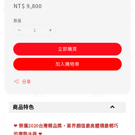
Regular
NT$ 9,800
price
數量
立即購買
加入購物車
分享
商品特色
❤ 榮獲2020台灣精品獎，業界顏值最高體積最輕巧
的電熱水器 ❤