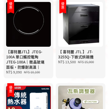
優惠
優惠
【喜特麗JTL】JTEG-
【 喜特麗 JTL 】 JT-
100A 單口觸控電陶
3255Q-下嵌式烘碗機
JTEG-100A｜微晶玻璃
Sale
NT$ 13,500
Regular
NT$ 15,000
面板，防爆耐高溫｜
price
price
Sale
NT$ 9,090
Regular
NT$ 10,100
price
price
優惠