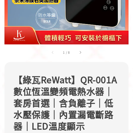
1
/
8
【綠瓦ReWatt】QR-001A
數位恆溫變頻電熱水器｜
套房首選｜含負離子｜低
水壓保護｜內置漏電斷路
器｜LED溫度顯示