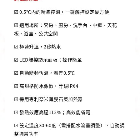
☑ 0.5℃內的精準控溫，一鍵觸控設定最方便
☑ 適用場所：套房、廚房、洗手台、中繼、天花
板、浴室、公共空間
☑ 極速升溫，2秒熱水
☑ LED觸控顯示面板；操作簡單
☑ 自動變頻恆溫，溫差0.5℃
☑ 高規格防水係數，等級IPX4
☑ 採用專利奈米薄膜石英加熱器
☑ 發熱效應高達112%；高效能省電
☑ 設定溫度30-60度（需搭配水流量調整），自動調
整適當功率