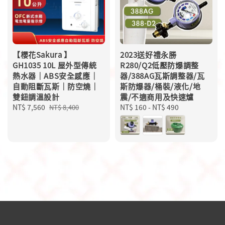
【櫻花Sakura 】
2023送好禮永勝
GH1035 10L 屋外型傳統
R280/Q2低壓防爆調整
熱水器｜ABS安全感應｜
器/388AG瓦斯調整器/瓦
自動阻斷瓦斯｜防空燒｜
斯防爆器/桶裝/液化/地
雙鈕調溫設計
震/不適商用及快速爐
Sale
NT$ 7,560
Regular
Regular
NT$ 160
-
NT$ 490
NT$ 8,400
price
price
price