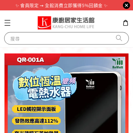
✨ 會員限定 ⇝ 全館消費立即獲得5%回饋金 ✨
搜尋