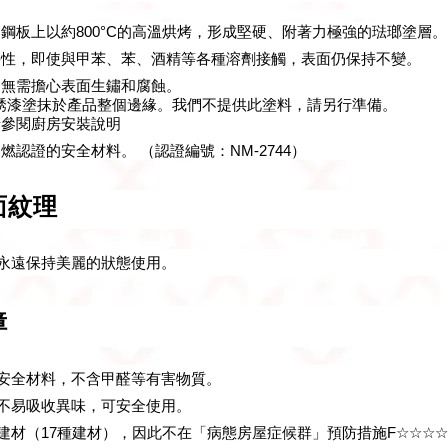
鋼板上以約800°C的高溫烘烤，形成堅硬、附著力極強的琺瑯塗層。
學性，即使與甲苯、苯、酒精等各種溶劑接觸，表面仍保持不變。
，無需擔心表面生鏽和腐蝕。
銹漆塗抹於產品整個邊緣。我們不提供此塗料，請另行準備。
參閱廚房安裝說明
燃認證的安全材料。 （認證編號：NM-2744）
面紋理
永遠保持美麗的狀態使用。
障
安全材料，不含甲醛等有害物質。
不易吸收異味，可安全使用。
建材（17種建材），因此不在「病態房屋症候群」預防措施F☆☆☆