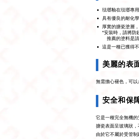
琺瑯釉在琺瑯專用
具有優良的耐化
厚實的搪瓷塗層
*安裝時，請將防
推薦的塗料是請
這是一種已獲得不
美麗的表
無需擔心褪色，可以
安全和保
它是一種完全無機的
搪瓷表面呈玻璃狀，
由於它不屬於受管制