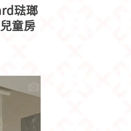
ard琺瑯
｜兒童房