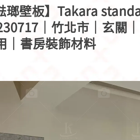
琺瑯壁板】Takara stand
230717｜竹北市｜玄關
用｜書房裝飾材料