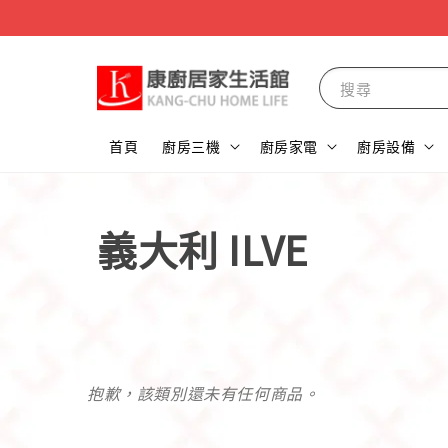
搜尋
首頁
廚房三機
廚房家電
廚房設備
義大利 ILVE
抱歉，該類別還未有任何商品。