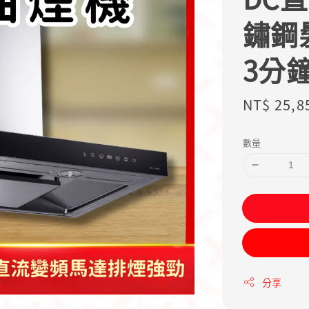
鏽鋼
3分
Sale
NT$ 25,8
price
數量
分享