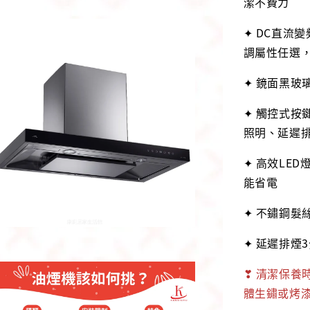
潔不費力
✦ DC直流
調屬性任選
✦ 鏡面黑玻
✦ 觸控式按
照明、延遲
✦ 高效LE
能省電
✦ 不鏽鋼髮
✦ 延遲排煙
❣ 清潔保養
體生鏽或烤漆