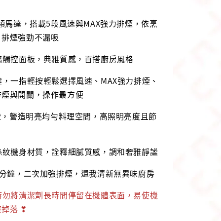
變頻馬達，搭載5段風速與MAX強力排煙，依烹
，排煙強勁不漏吸
璃觸控面板，典雅質感，百搭廚房風格
鍵，一指輕按輕鬆選擇風速、MAX強力排煙、
排煙與開關，操作最方便
D燈，營造明亮均勻料理空間，高照明亮度且節
絲紋機身材質，詮釋細膩質感，調和奢雅靜謐
3分鐘，二次加強排煙，還我清新無異味廚房
時勿將清潔劑長時間停留在機體表面，易使機
掉落 ❣