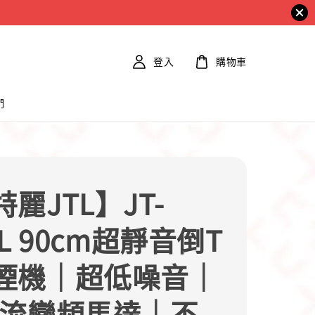
登入
購物車
們
麗JTL】JT-
0L 90cm超靜音倒T
煙機｜超低噪音｜
直流變頻馬達｜不