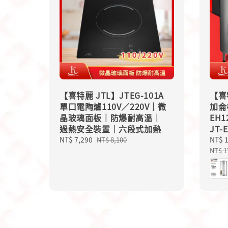
【喜特麗 JTL】JTEG-101A
【喜
單口電陶爐110V／220V｜微
加侖
晶玻璃面板｜防爆耐高溫｜
EH1
過熱安全裝置｜六段式加熱
JT-
Sale
NT$ 7,290
Regular
Sale
NT$ 
NT$ 8,100
price
price
price
NT$ 1