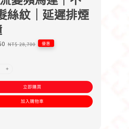
髮絲紋｜延遲排煙
鐘
50
Regular
優惠
NT$ 28,700
price
立即購買
加入購物車