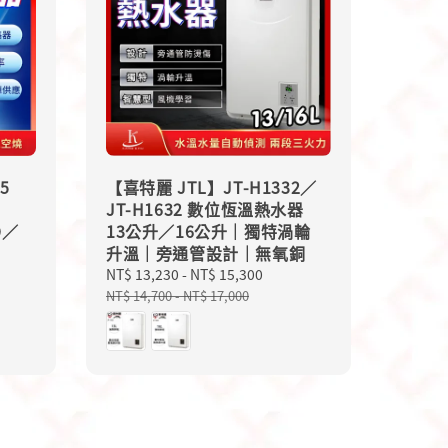
5
【喜特麗 JTL】JT-H1332／
JT-H1632 數位恆溫熱水器
D／
13公升／16公升｜獨特渦輪
升溫｜旁通管設計｜無氧銅
ular
Sale
NT$ 13,230
-
NT$ 15,300
Regular
ce
price
price
NT$ 14,700
-
NT$ 17,000