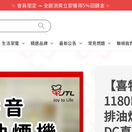
✨ 會員限定 ⇝ 全館消費立即獲得5%回饋金 ✨
生活家電
精選品牌
最新公告
常見問題
聯絡我
【喜特
118
排油
DC