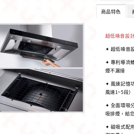
商品特色
超低噪音設計
✦ 超低噪音
✦ 專利導流
煙不漏接
✦ 風速記憶
風速1~5段）
✦ 全面環吸
吸排煙，給
✦ 磁吸式配