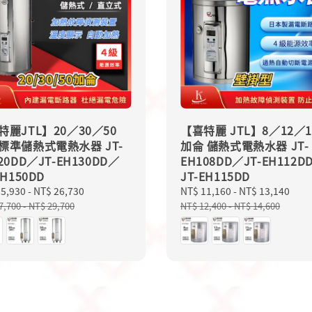
特麗JTL】20／30／50
【喜特麗 JTL】8／12／1
標準儲熱式電熱水器 JT-
加侖 儲熱式電熱水器 JT-
20DD／JT-EH130DD／
EH108DD／JT-EH112D
EH150DD
JT-EH115DD
15,930
-
NT$ 26,730
Regular
Sale
NT$ 11,160
-
NT$ 13,140
Reg
price
price
pri
7,700
-
NT$ 29,700
NT$ 12,400
-
NT$ 14,600