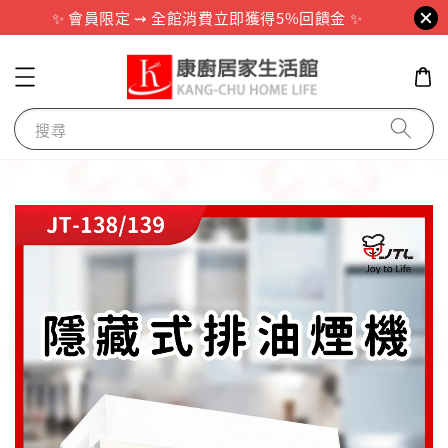
✨ 會員限定 ⇝ 全館消費立即獲得5%回饋金 ✨
搜尋