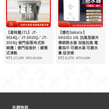
【喜特麗JTL】JT-
【櫻花Sakura 】
3014Q／JT-3015Q／JT-
GH1021 10L 抗風型屋外
3016Q 嵌門板落地式烘
傳統熱水器 加強抗風 電
碗機｜嵌門板設計｜緩衝
量指示 可調水溫 可調水
式滑軌
量 送安檢
Sale
NT$ 17,190
Regular
Sale
NT$ 8,370
Regular
NT$ 19,100
NT$ 9,300
price
price
price
price
社群快訊