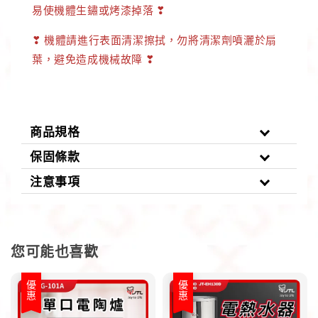
易使機體生鏽或烤漆掉落 ❣
❣ 機體請進行表面清潔擦拭，勿將清潔劑噴灑於扇
葉，避免造成機械故障 ❣
商品規格
保固條款
注意事項
您可能也喜歡
優惠
優惠