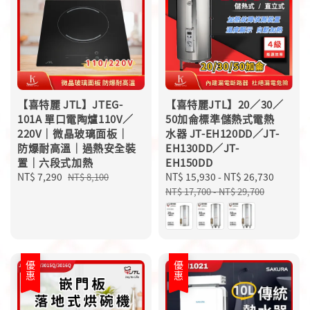
【喜特麗 JTL】JTEG-
【喜特麗JTL】20／30／
101A 單口電陶爐110V／
50加侖標準儲熱式電熱
220V｜微晶玻璃面板｜
水器 JT-EH120DD／JT-
防爆耐高溫｜過熱安全裝
EH130DD／JT-
置｜六段式加熱
EH150DD
Sale
NT$ 7,290
Regular
Sale
NT$ 15,930
-
NT$ 26,730
Regula
NT$ 8,100
price
price
price
price
NT$ 17,700
-
NT$ 29,700
優惠
優惠