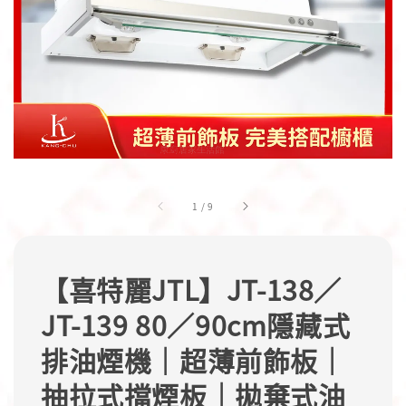
1
/
9
【喜特麗JTL】JT-138／
JT-139 80／90cm隱藏式
排油煙機｜超薄前飾板｜
抽拉式擋煙板｜拋棄式油