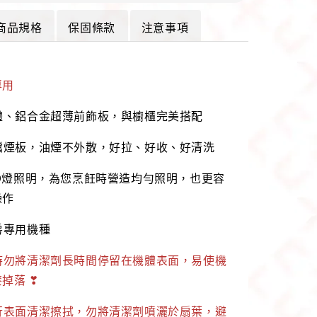
商品規格
保固條款
注意事項
專用
體、鋁合金超薄前飾板，與櫥櫃完美搭配
擋煙板，油煙不外散，好拉、好收、好清洗
ED燈照明，為您烹飪時營造均勻照明，也更容
操作
房專用機種
時勿將清潔劑長時間停留在機體表面，易使機
掉落 ❣
行表面清潔擦拭，勿將清潔劑噴灑於扇葉，避