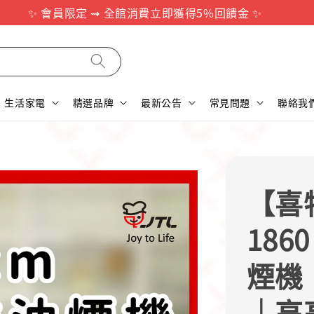
✨ 會員限定 ⇝ 全館消費立即獲得5%回饋金 ✨
生活家電
精選品牌
最新公告
常見問題
聯絡我
【喜特
186
煙機
｜高