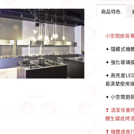
商品特色
小空間廚房
✦ 隱藏式機
✦ 強化玻璃
✦ 高亮度L
易清楚使用
✦ 小空間廚
❣ 清潔保養
體生鏽或烤漆
❣ 機體請進