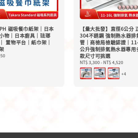
NPH 磁吸餐巾紙架｜日本
【量大批發】直徑6公分 
小物｜日本廚具｜琺瑯
304不銹鋼 強制熱水器排
｜ 置物平台｜紙巾架｜
管｜商檢局檢驗認證｜11-
架
公升強制排氣熱水器專用
款尺寸可挑選
lar
950
Regular
NT$ 3,300
-
NT$ 4,520
price
+4