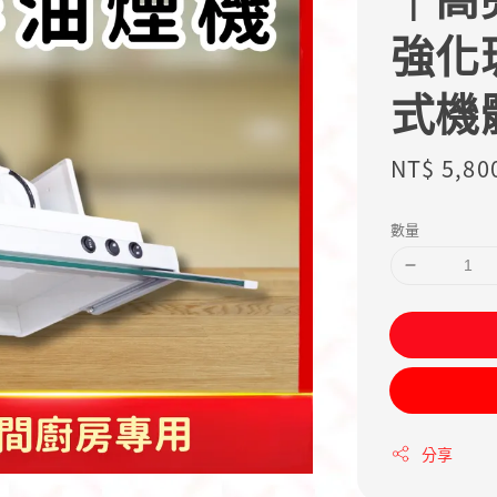
強化
式機
Sale
NT$ 5,80
price
數量
分享