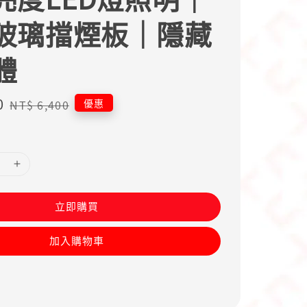
玻璃擋煙板｜隱藏
體
0
Regular
優惠
NT$ 6,400
price
立即購買
加入購物車