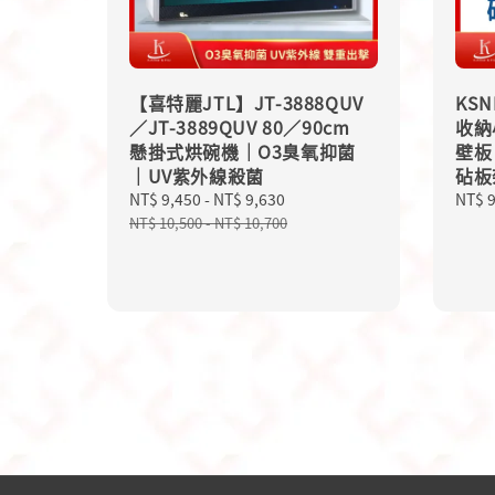
【喜特麗JTL】JT-3888QUV
KS
／JT-3889QUV 80／90cm
收納
懸掛式烘碗機｜O3臭氧抑菌
壁板
｜UV紫外線殺菌
砧板
Sale
NT$ 9,450
-
NT$ 9,630
Regular
Regu
NT$ 
price
price
price
NT$ 10,500
-
NT$ 10,700