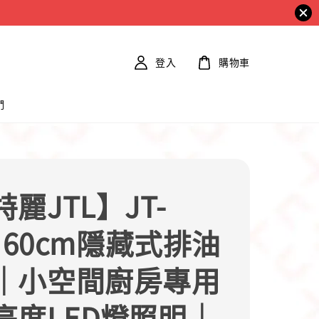
登入
購物車
們
麗JTL】JT-
0 60cm隱藏式排油
｜小空間廚房專用
亮度LED燈照明｜