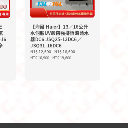
正
【海爾 Haier】13／16公升
氣
水伺服UV殺菌強排恆溫熱水
16
器DC6 JSQ25-13DC6／
多
JSQ31-16DC6
Sale
NT$ 12,600
-
NT$ 16,600
Regular
price
price
NT$ 16,900
-
NT$ 19,600