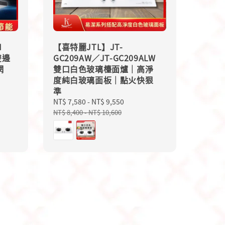
I
【喜特麗JTL】JT-
雙邊
GC209AW／JT-GC209ALW
網
雙口白色玻璃檯面爐｜高淨
度純白玻璃面板｜點火快狠
準
ular
ce
Sale
NT$ 7,580
-
NT$ 9,550
Regular
price
price
NT$ 8,400
-
NT$ 10,600