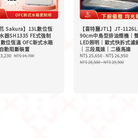
花 Sakura】13L數位恆
【喜特麗JTL】JT-1126L
水器SH1335 FE式強制
90cm中島型排油煙機｜
 數位恆溫 OFC新式水箱
LED照明｜歐式快拆式濾
S自動阻斷裝置
｜三段風速｜二極馬達
13,230
Regular
Sale
NT$ 25,650
-
NT$ 26,950
Reg
NT$ 14,700
price
price
pri
NT$ 28,500
-
NT$ 29,900