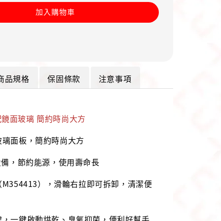
加入購物車
商品規格
保固條款
注意事項
鏡面玻璃 簡約時尚大方
玻璃面板，簡約時尚大方
明設備，節約能源，使用壽命長
（M354413），滑輪右拉即可拆卸，清潔便
鍵，一鍵啟動烘乾、臭氧抑菌，便利好幫手