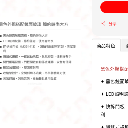
分享
商品特色
黑色外觀搭配
✦ 黑色鏡面
✦ LED照
✦ 快拆門板
利
✦ 隱藏式按