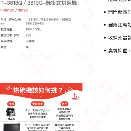
✦ 開門斷電
✦ 碗架加粗
✦ 收納架設
✦ 臭氧抑菌