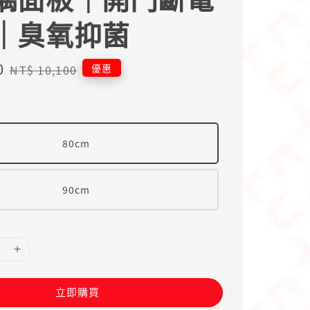
｜臭氧抑菌
0
Regular
優惠
NT$ 10,100
price
80cm
90cm
立即購買