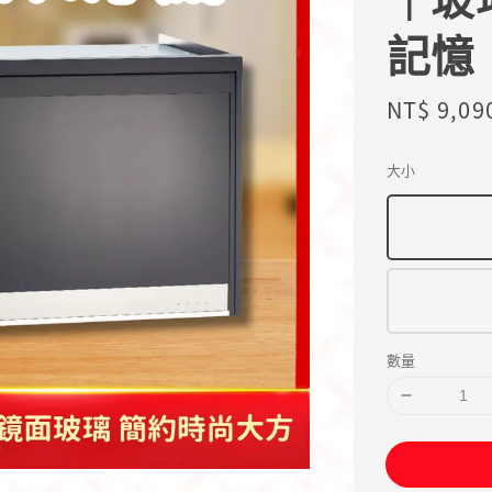
記憶
Sale
NT$ 9,09
price
大小
數量