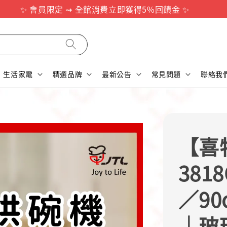
✨ 會員限定 ⇝ 全館消費立即獲得5%回饋金 ✨
生活家電
精選品牌
最新公告
常見問題
聯絡我
【喜特
3818
／9
｜玻