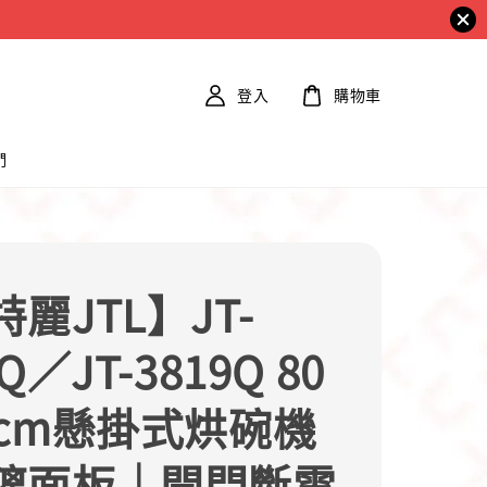
登入
購物車
們
麗JTL】JT-
Q／JT-3819Q 80
0cm懸掛式烘碗機
璃面板｜開門斷電