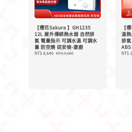
【櫻花Sakura 】GH1235
【櫻
12L 屋外傳統熱水器 自然排
溫熱
氣 電量指示 可調水溫 可調水
排氣
量 防空燒 送安檢-康廚
AB
Sale
NT$ 8,640
Regular
Sale
NT$ 
NT$ 9,600
price
price
price