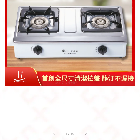
1
/
10