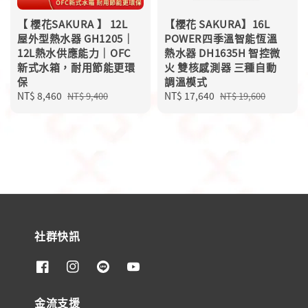
【 櫻花SAKURA 】 12L
【櫻花 SAKURA】16L
屋外型熱水器 GH1205｜
POWER四季溫智能恆溫
12L熱水供應能力｜OFC
熱水器 DH1635H 智控微
新式水箱，耐用節能更環
火 雙核感測器 三種自動
保
調溫模式
Sale
NT$ 8,460
Regular
Sale
NT$ 17,640
Regular
NT$ 9,400
NT$ 19,600
price
price
price
price
社群快訊
金流支援