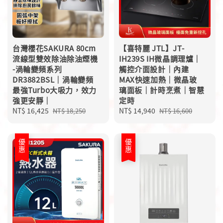
台灣櫻花SAKURA 80cm
【喜特麗 JTL】JT-
流線型雙效除油除油煙機
IH239S IH微晶調理爐｜
-渦輪變頻系列
觸控介面設計｜內建
DR3882BSL｜渦輪變頻
MAX快速加熱｜微晶玻
最強Turbo大吸力，效力
璃面板｜計時烹煮｜智慧
強更安靜｜
定時
Sale
NT$ 16,425
Regular
Sale
NT$ 14,940
Regular
NT$ 18,250
NT$ 16,600
price
price
price
price
優惠
優惠