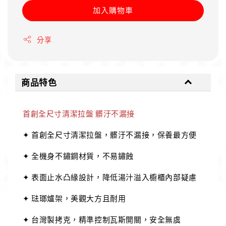
加入購物車
分享
商品特色
首創全尺寸清潔拉盤 髒汙不漏接
✦ 首創全尺寸清潔拉盤，髒汙不漏接，保養最方便
✦ 全機身不鏽鋼材質，不易鏽蝕
✦ 表面止水凸緣設計，降低湯汁溢入櫥櫃內部疑慮
✦ 琺瑯爐架，美觀大方且耐用
✦ 台灣製拷克，精準控制瓦斯開關，安全無虞