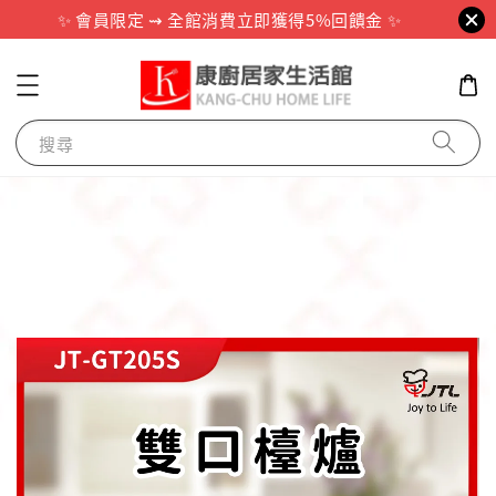
✨ 會員限定 ⇝ 全館消費立即獲得5%回饋金 ✨
搜尋