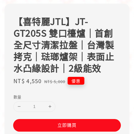
【喜特麗JTL】JT-
GT205S 雙口檯爐｜首創
全尺寸清潔拉盤｜台灣製
拷克｜琺瑯爐架｜表面止
水凸緣設計｜2級能效
Sale
NT$ 4,550
Regular
優惠
NT$ 5,000
price
price
數量
立即購買