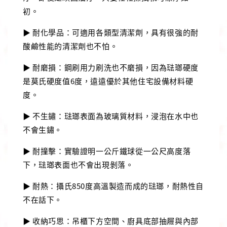
初。
▶ 耐化學品：可適用各類型清潔劑，具有很強的耐
酸鹼性能的清潔劑也不怕。
▶ 耐磨損：鋼刷用力刷洗也不磨損，因為琺瑯硬度
是莫氏硬度值6度，遠遠優於其他住宅設備材料硬
度。
▶ 不生鏽：琺瑯表面為玻璃質材料，浸泡在水中也
不會生鏽。
▶ 耐撞擊：實驗證明一公斤鐵球從一公尺高度落
下，琺瑯表面也不會出現剝落。
▶ 耐熱：攝氏850度高溫製造而成的琺瑯，耐熱性自
不在話下。
▶ 收納巧思：吊櫃下方空間、廚具底部抽屜與內部