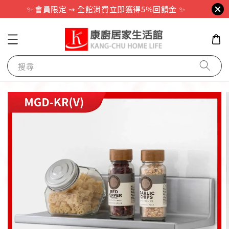
✨ 會員限定 ⇝ 全館消費立即獲得5%回饋金 ✨
搜尋