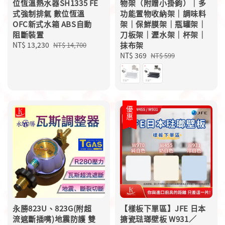
位恆溫熱水器SH1335 FE
物架（附贈小掛鉤）｜多
式強制排氣 數位恆溫
功能置物收納架｜調味料
OFC新式水箱 ABS自動
架｜保鮮膜架｜瓶罐架｜
阻斷裝置
刀板架｜瀝水架｜杯架｜
Sale
NT$ 13,230
Regular
抹布架
NT$ 14,700
price
price
Sale
NT$ 369
Regular
NT$ 599
price
price
優惠
永勝823U、823G(附超
【樣板下單區】JFE 日本
流遮斷插嘴)地震防護 雙
搪瓷琺瑯壁板 W931／