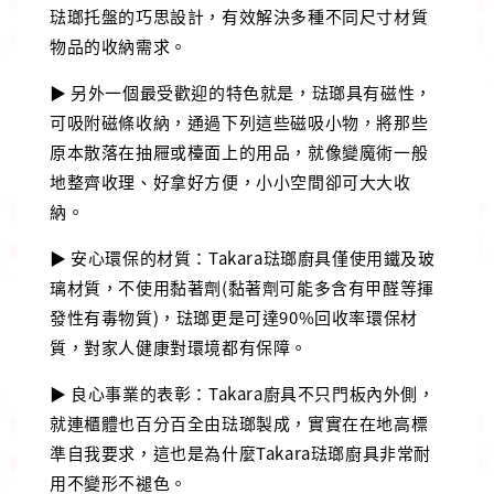
琺瑯托盤的巧思設計，有效解決多種不同尺寸材質
物品的收納需求。
▶ 另外一個最受歡迎的特色就是，琺瑯具有磁性，
可吸附磁條收納，通過下列這些磁吸小物，將那些
原本散落在抽屜或檯面上的用品，就像變魔術一般
地整齊收理、好拿好方便，小小空間卻可大大收
納。
▶ 安心環保的材質：Takara琺瑯廚具僅使用鐵及玻
璃材質，不使用黏著劑(黏著劑可能多含有甲醛等揮
發性有毒物質)，琺瑯更是可達90%回收率環保材
質，對家人健康對環境都有保障。
▶ 良心事業的表彰：Takara廚具不只門板內外側，
就連櫃體也百分百全由琺瑯製成，實實在在地高標
準自我要求，這也是為什麼Takara琺瑯廚具非常耐
用不變形不褪色。