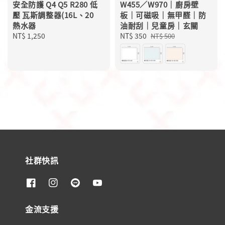
安全防護 Q4 Q5 R280 低
W455／W970｜廚房壁
壓 瓦斯調整器(16L、20
板｜可磁吸｜無甲醛｜防
熱水器
油耐刮｜兒童房｜玄關
Regular
NT$ 1,250
Sale
NT$ 350
Regular
NT$ 500
price
price
price
社群快訊
金流支援