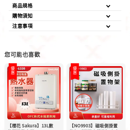
商品規格
購物須知
注意事項
您可能也喜歡
優惠
優惠
【櫻花 Sakura】13L數
【NO9903】磁吸側掛置