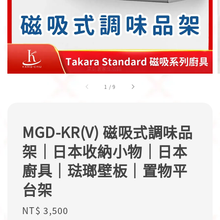
1
/
9
MGD-KR(V) 磁吸式調味品
架｜日本收納小物｜日本
廚具｜琺瑯壁板｜置物平
台架
Regular
NT$ 3,500