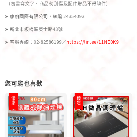
(勿書寫文字、商品勿刮傷及配件贈品不得缺件)
➤ 康廚國際有限公司，統編 24354093
➤ 新北市板橋區英士路48號
➤ 客服專線：02-82586199／
https://lin.ee/11NE0K9
您可能也喜歡
優惠
優惠