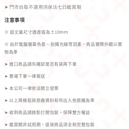
➤
門市自取不適用消保法七日鑑賞期
注意事項
※ 固丈量尺寸誤差值為±10mm
※ 由於電腦螢幕色差、拍攝光線等因素，商品實際外觀以實
物為準
➤ 進口商品請先確認是否有貨再下單
➤ 賣場下單一律寄送
➤ 本公司一律依法開立發票
➤ 以上規格若與原廠資料有所出入依原廠為準
➤ 收到商品請錄影打開包裝，保障雙方權益
➤ 鑑賞期非試用期，退貨商品須全新完整包裝