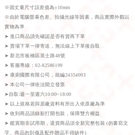
※固丈量尺寸誤差值為±10mm
※由於電腦螢幕色差、拍攝光線等因素，商品實際外觀以
實物為準
➤
進口商品請先確認是否有貨再下單
➤
賣場下單一律寄送，無法線上下單後自取
➤
新北市板橋區英士路48號
➤
客服專線：02-82586199
➤
康廚國際有限公司，統編24354093
➤
本公司一律依法開立發票
➤
自取:週一至週六10:00~18:00
➤
以上規格若與原廠資料有所出入依原廠為準
➤
收到商品請錄影打開包裝，保障雙方權益
➤
鑑賞期非試用期，退貨商品須全新完整包裝 (勿書寫文
字、商品勿刮傷及配件贈品不得缺件)