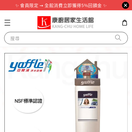
✨ 會員限定 ⇝ 全館消費立即獲得5%回饋金 ✨
搜尋