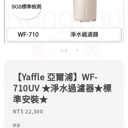
1
/
5
【Yaffle 亞爾浦】WF-
710UV ★淨水過濾器★標
準安裝★
Regular
NT$ 22,300
price
數量