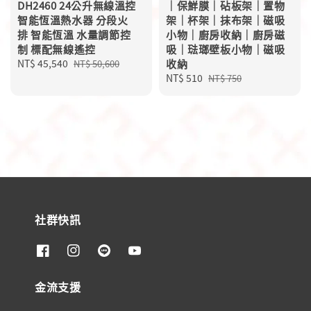
DH2460 24公升無線溫控
｜保鮮膜｜砧板架｜置物
智能恆溫熱水器 分段火
架｜杯架｜抹布架｜磁吸
排 智能恆溫 水量調節控
小物｜廚房收納｜廚房磁
制 標配無線遙控
吸｜琺瑯壁板小物｜磁吸
Sale
NT$ 45,540
Regular
收納
NT$ 50,600
price
price
Sale
NT$ 510
Regular
NT$ 750
price
price
社群快訊
金流支援