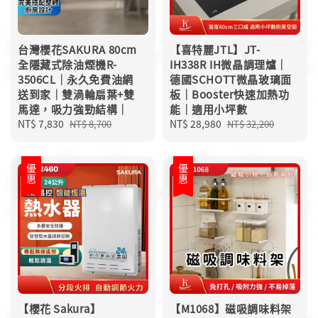
台灣櫻花SAKURA 80cm
【喜特麗JTL】JT-
全隱藏式除油煙機R-
IH338R IH微晶調理爐｜
3506CL｜永久免費油網
德國SCHOTT微晶玻璃面
送到家｜雙渦輪扇葉+雙
板｜Booster快速加熱功
馬達，吸力強勁結構｜
能｜適用小坪數
Sale
NT$ 7,830
Regular
Sale
NT$ 28,980
Regular
NT$ 8,700
NT$ 32,200
price
price
price
price
優惠
優惠
【櫻花 Sakura】
【M1068】磁吸調味料架