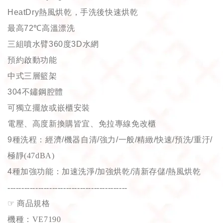
HeatDry
熱風烘乾，手洗後快速烘乾
最高
72℃
高溫漂洗
三組噴水臂
360
度
3D
水網
預約啟動功能
中式三層籃架
304
不鏽鋼腔體
可獨立擺放或嵌櫃安裝
電壓、高度新換購皆宜、免拉專線免改櫃
9
種洗程：經濟
/
機器自清
/
強力
/
一般
/
精緻
/
快速
/
預洗
/
重汙
/
極靜(47dBA)
4
種加強功能：加速洗淨
/
加強烘乾
/
清新存儲
/
熱風烘乾
-------------------------------------------
☞
商品規格
機種：VE7190