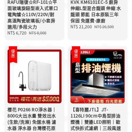
RAFU瑞復☆RF-101☆平
KVK KM6101EC-5 廚房
面玻璃旋鈕型崁入式單口
伸縮L型混合龍頭 伸縮 水
電陶爐☆110V/220V/耐
龍頭 節能 日本原裝三年
高溫陶瓷玻璃板/小套房
保固 免運費-康廚
適用/多段火力
Sale
NT$ 21,200
Regular
NT$ 26,500
Sale
NT$ 6,720
Regular
price
price
NT$ 8,000
price
price
優惠
優惠
櫻花 P0266 RO淨水器｜
【喜特麗JTL】JT-
800G大出水量 雙效出水
1126LI 90cm中島型排油
(生飲/洗滌) 免儲水桶 濾
煙機｜雙邊LED照明｜歐
水器 淨水器 台灣櫻花原
式快拆式濾網｜三段風速