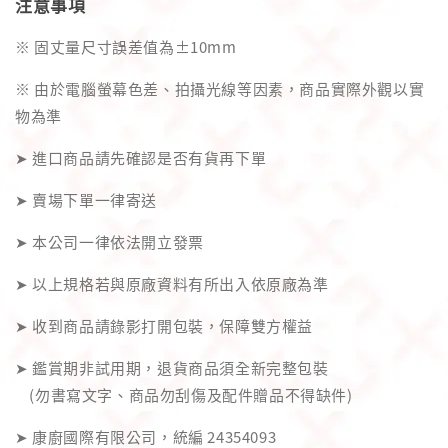
注意事項
※ 固丈量尺寸誤差值為±10mm
※ 由於電腦螢幕色差、拍攝光線等因素，商品實際外觀以實
物為準
➤ 進口商品請先確認是否有貨再下單
➤ 賣場下單一律寄送
➤ 本公司一律依法開立發票
➤ 以上規格若與原廠資料有所出入依原廠為準
➤ 收到商品請錄影打開包裝，保障雙方權益
➤ 鑑賞期非試用期，退貨商品須全新完整包裝
(勿書寫文字、商品勿刮傷及配件贈品不得缺件)
➤ 康廚國際有限公司，統編 24354093