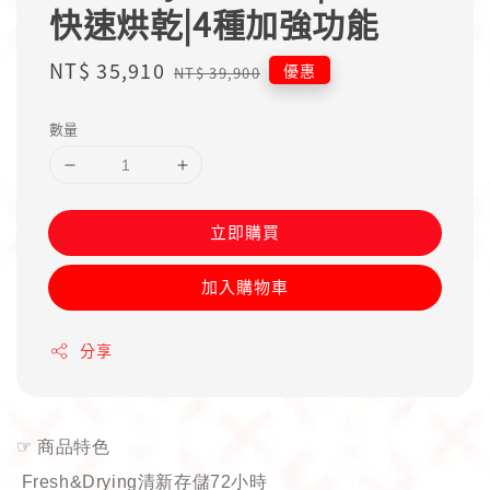
快速烘乾|4種加強功能
Sale
NT$ 35,910
Regular
優惠
NT$ 39,900
price
price
數量
立即購買
加入購物車
分享
☞
商品特色
Fresh&Drying
清新存儲
72
小時