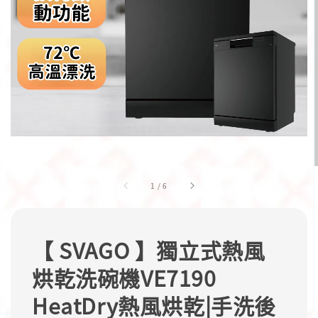
1
/
6
【 SVAGO 】獨立式熱風
烘乾洗碗機VE7190
HeatDry熱風烘乾|手洗後