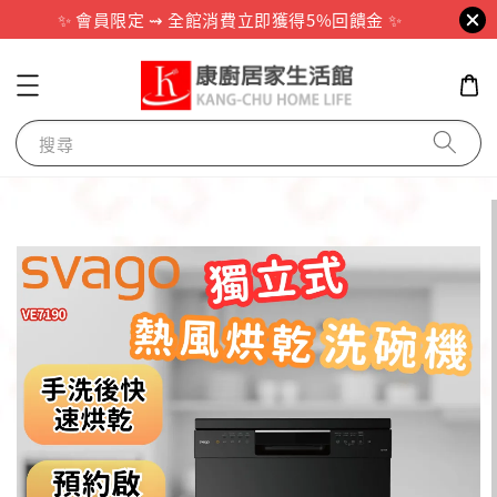
✨ 會員限定 ⇝ 全館消費立即獲得5%回饋金 ✨
搜尋