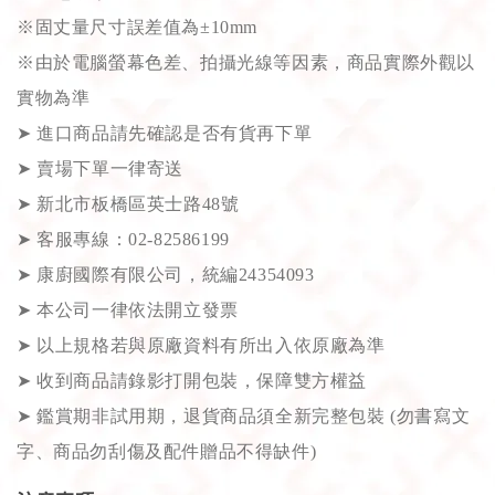
※固丈量尺寸誤差值為±10mm
※由於電腦螢幕色差、拍攝光線等因素，商品實際外觀以
實物為準
➤
進口商品請先確認是否有貨再下單
➤
賣場下單一律寄送
➤
新北市板橋區英士路48號
➤
客服專線：02-82586199
➤
康廚國際有限公司，統編24354093
➤
本公司一律依法開立發票
➤
以上規格若與原廠資料有所出入依原廠為準
➤
收到商品請錄影打開包裝，保障雙方權益
➤
鑑賞期非試用期，退貨商品須全新完整包裝 (勿書寫文
字、商品勿刮傷及配件贈品不得缺件)