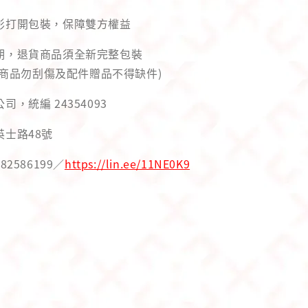
錄影打開包裝，保障雙方權益
用期，退貨商品須全新完整包裝
商品勿刮傷及配件贈品不得缺件)
司，統編 24354093
英士路48號
82586199／
https://lin.ee/11NE0K9