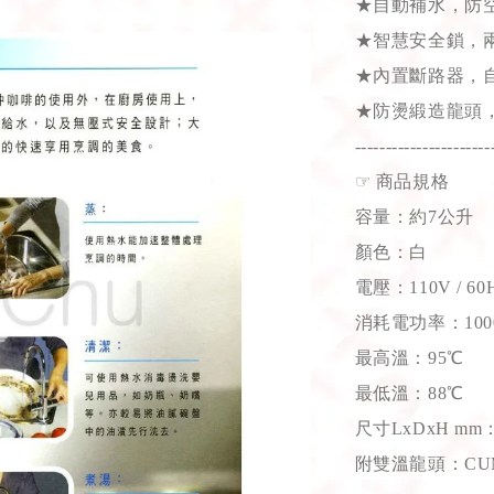
★自動補水，防
★智慧安全鎖，
★內置斷路器，
★防燙緞造龍頭
----------------------
☞
商品規格
容量：約7公升
顏色：白
電壓：110V / 60
消耗電功率：1000W
最高溫：95℃
最低溫：88℃
尺寸LxDxH mm：24
附雙溫龍頭：CUML