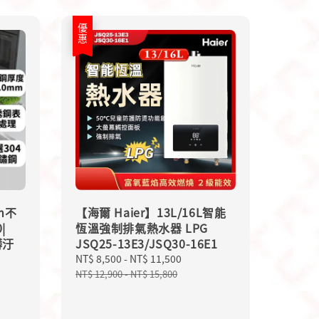
優惠
cm不
【海爾 Haier】13L/16L智能
|
恆溫強制排氣熱水器 LPG
髒汙
JSQ25-13E3/JSQ30-16E1
Sale
NT$ 8,500
-
NT$ 11,500
Regular
price
price
NT$ 12,900
-
NT$ 15,800