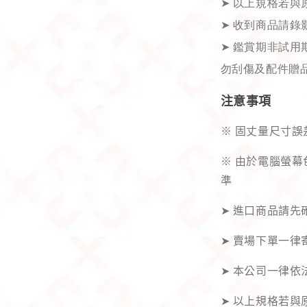
➤
以上規格若與
➤
收到商品請錄
➤
鑑賞期非試用期
勿刮傷及配件贈品
注意事項
※ 固丈量尺寸誤
※ 由於電腦螢
準
➤ 進口商品請
➤ 賣場下單一律
➤ 本公司一律依
➤ 以上規格若