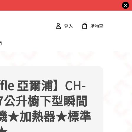
登入
購物車
們
ffle 亞爾浦】CH-
★7公升櫥下型瞬間
機★加熱器★標準
★