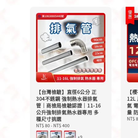
優惠
【台灣檢驗】直徑6公分 正
【櫻花
304不銹鋼 強制熱水器排氣
12
管｜商檢局檢驗認證｜11-16
氣 
公升強制排氣熱水器專用 多
量 
種尺寸挑選
Sale
NT$ 
price
Regular
NT$ 80
-
NT$ 400
price
+9