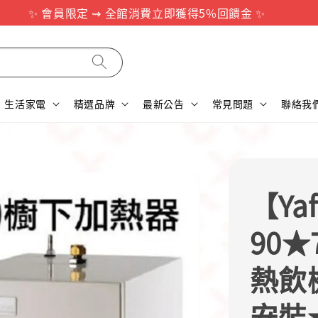
✨ 會員限定 ⇝ 全館消費立即獲得5%回饋金 ✨
生活家電
精選品牌
最新公告
常見問題
聯絡我
【Ya
90
熱飲
安裝