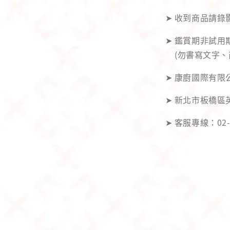
➤ 收到商品請
➤ 鑑賞期非試
(勿書寫文字、
➤ 康廚國際有限公
➤ 新北市板橋區
➤ 客服專線：02-