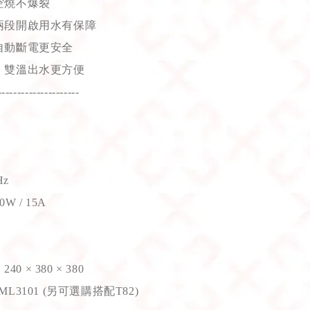
空燒不爆裂
兩段開啟用水有保障
自動斷電更安全
，雙溫出水更方便
---------------------
Hz
 / 15A
0 × 380 × 380
3101 (另可選購搭配T82)