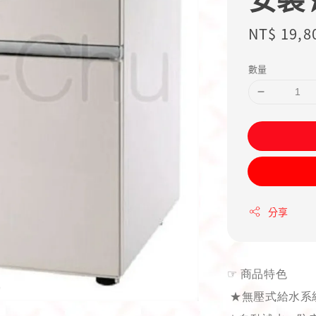
Regular
NT$ 19,8
price
數量
分享
☞
商品特色
★無壓式給水系