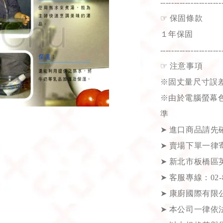
----------------------
☞
保固條款
１年保固
----------------------
☞
注意事項
※固丈量尺寸誤差
※由於電腦螢幕
準
➤
進口商品請先
➤
賣場下單一律寄
➤
新北市板橋區英
➤
客服專線：02-82
➤
康廚國際有限公司
➤
本公司一律依