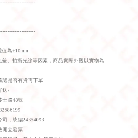
---------------------
---------------------
值為±10mm
色差、拍攝光線等因素，商品實際外觀以實物為
確認是否有貨再下單
送\
士路48號
586199
，統編24354093
法開立發票