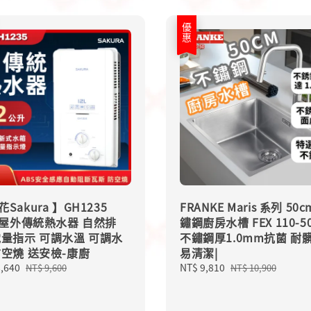
優惠
Sakura 】GH1235
FRANKE Maris 系列 50
L 屋外傳統熱水器 自然排
鏽鋼廚房水槽 FEX 110-50
電量指示 可調水溫 可調水
不鏽鋼厚1.0mm抗菌 耐
防空燒 送安檢-康廚
易清潔|
8,640
Regular
Sale
NT$ 9,810
Regular
NT$ 9,600
NT$ 10,900
price
price
price