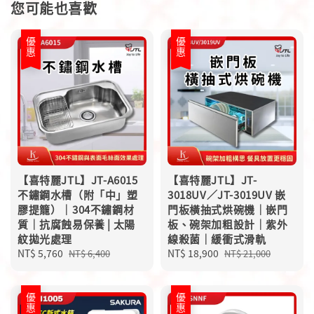
您可能也喜歡
優惠
優惠
【喜特麗JTL】JT-A6015
【喜特麗JTL】JT-
不鏽鋼水槽（附「中」塑
3018UV／JT-3019UV 嵌
膠提籠）｜304不鏽鋼材
門板橫抽式烘碗機｜嵌門
質｜抗腐蝕易保養 | 太陽
板、碗架加粗設計｜紫外
紋拋光處理
線殺菌｜緩衝式滑軌
Sale
NT$ 5,760
Regular
Sale
NT$ 18,900
Regular
NT$ 6,400
NT$ 21,000
price
price
price
price
優惠
優惠