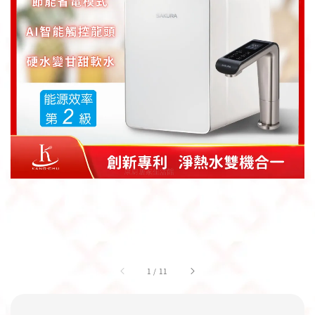
1
/
11