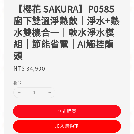
【櫻花 SAKURA】P0585
廚下雙溫淨熱飲｜淨水+熱
水雙機合一｜軟水淨水模
組｜節能省電｜AI觸控龍
頭
Regular
NT$ 34,900
price
數量
立即購買
加入購物車