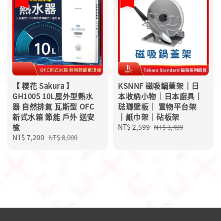
【 櫻花 Sakura 】
KSNNF 磁吸鍋蓋架｜日
GH1005 10L屋外型熱水
本收納小物｜日本廚具｜
器 自然排氣 瓦斯型 OFC
琺瑯壁板｜ 置物平台架
新式水箱 節能 戶外 送安
｜紙巾架｜砧板架
檢
Sale
NT$ 2,599
Regular
NT$ 3,499
Sale
NT$ 7,200
Regular
price
price
NT$ 8,000
price
price