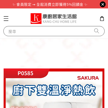
✨ 會員限定 ⇝ 全館消費立即獲得5%回饋金 ✨
搜尋