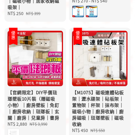
｜磁吸小物｜居家收納磁
Regular
NT$ 270
-
NT$ 540
吸架｜
price
Sale
NT$ 250
Regular
NT$ 399
price
price
優惠
優惠
【官網限定】DIY平價琺
【M1075】磁吸連體砧板
瑯壁板10片裝（贈磁吸
架｜瀝水碟架｜砧板架｜
小物）｜廚房壁板｜免釘
置物架｜杯架｜抹布架｜
｜廚房收納｜琺瑯板｜玄
磁吸小物｜廚房收納｜廚
關｜廚房｜兒童房｜書房
房磁吸｜琺瑯壁板｜磁吸
Sale
NT$ 2,880
Regular
收納
NT$ 3,990
price
price
Sale
NT$ 450
Regular
NT$ 550