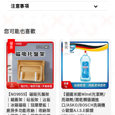
注意事項
您可能也喜歡
優惠
售完
【NO9959】磁吸托盤架
【德國米諾Minel光潔劑/
｜鍋蓋架｜砧板架｜沾板
亮碟劑/潤乾精德國進
｜冰箱磁吸｜琺瑯壁板｜
口/ASKO/BOSCH洗碗機
廚房多功能收納｜收納架
☆歐盟A.I.S.E認證