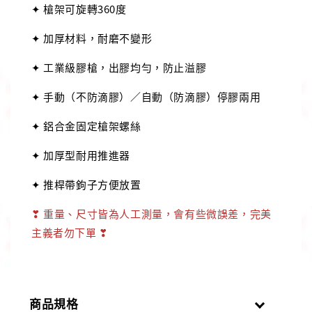
✦ 槍架可旋轉360度
✦ 加厚材料，耐磨不變形
✦ 工業級膠槍，出膠均勻，防止溢膠
✦ 手動（不防滴膠）／自動（防滴膠）停膠兩用
✦ 鋁合金固定槍架螺絲
✦ 加厚型耐用推進器
✦ 推桿帶鉤子方便放置
❣ 重量、尺寸皆為人工測量，會有些微誤差，完美
主義者勿下單 ❣
商品規格