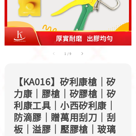
1
/
9
【KA016】矽利康槍｜矽
力康｜膠槍｜矽膠槍｜矽
利康工具｜小西矽利康｜
防滴膠｜贈萬用刮刀｜刮
板｜溢膠｜壓膠槍｜玻璃