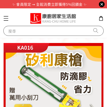
✨ 會員限定 ⇝ 全館消費立即獲得5%回饋金 ✨
搜尋