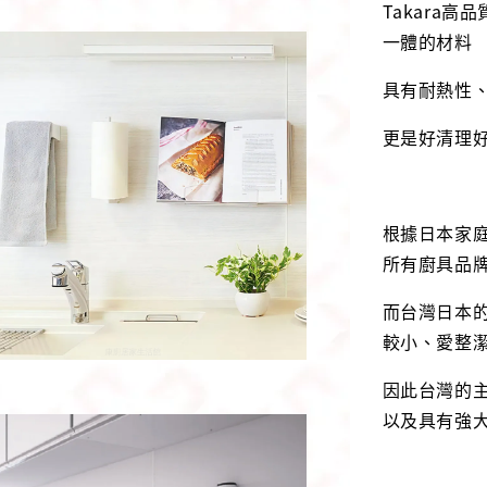
Takara
一體的材料
具有耐熱性
更是好清理
根據日本家
所有廚具品
而台灣日本
較小、愛整
因此台灣的
以及具有強