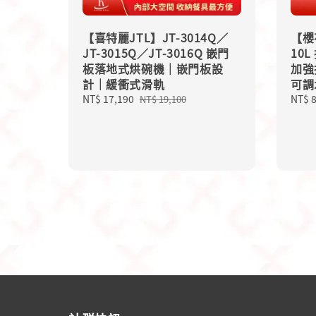
【喜特麗JTL】JT-3014Q／
【櫻花
JT-3015Q／JT-3016Q 嵌門
10
板落地式烘碗機｜嵌門板設
加強
計｜緩衝式滑軌
可調
Sale
NT$ 17,190
Regular
Sale
NT$ 
NT$ 19,100
price
price
price