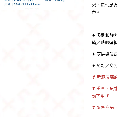
求，這也是為
色。
✦ 吸盤和強
箱／琺瑯壁
✦ 廚房磁吸
✦ 免釘／免
❣ 烤漆玻璃
❣ 重量、尺
勿下單 ❣
❣ 販售商品