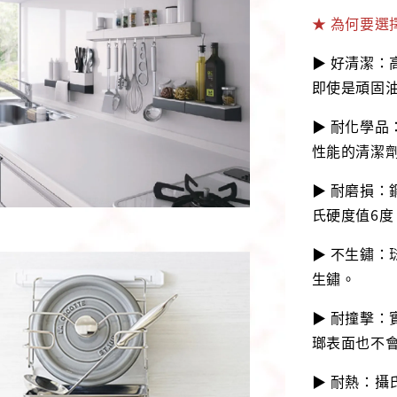
★ 為何要選擇
▶ 好清潔
即使是頑固
▶ 耐化學
性能的清潔
▶ 耐磨損
氏硬度值6
▶ 不生鏽
生鏽。
▶ 耐撞擊
瑯表面也不
▶ 耐熱：攝