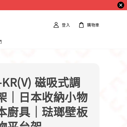
登入
購物車
們
-KR(V) 磁吸式調
架｜日本收納小物
本廚具｜琺瑯壁板
物平台架