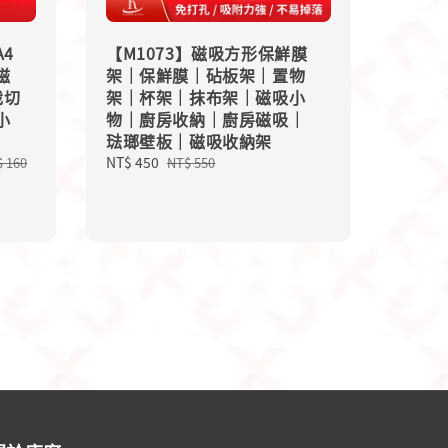
A4
【M1073】磁吸方形保鮮膜
磁
架｜保鮮膜｜砧板架｜置物
裁切
架｜杯架｜抹布架｜磁吸小
小
物｜廚房收納｜廚房磁吸｜
琺瑯壁板｜磁吸收納架
Sale
NT$ 450
Regular
 160
NT$ 550
price
price