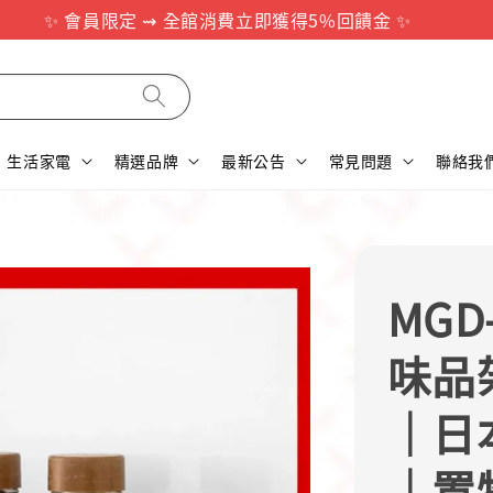
✨ 會員限定 ⇝ 全館消費立即獲得5%回饋金 ✨
生活家電
精選品牌
最新公告
常見問題
聯絡我
MGD
味品
｜日
｜置