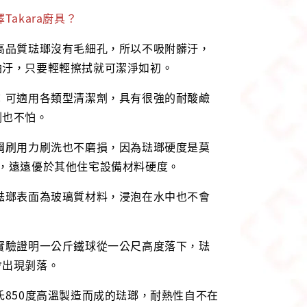
Takara廚具？
：高品質琺瑯沒有毛細孔，所以不吸附髒汙，
油汙，只要輕輕擦拭就可潔淨如初。
品：可適用各類型清潔劑，具有很強的耐酸鹼
劑也不怕。
：鋼刷用力刷洗也不磨損，因為琺瑯硬度是莫
度，遠遠優於其他住宅設備材料硬度。
：琺瑯表面為玻璃質材料，浸泡在水中也不會
：實驗證明一公斤鐵球從一公尺高度落下，琺
會出現剝落。
氏850度高溫製造而成的琺瑯，耐熱性自不在