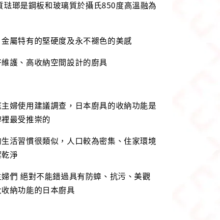
高品質琺瑯是鋼板和玻璃質於攝氏850度高溫融為
、金屬特有的堅硬度及永不褪色的美感
好維護、高收納空間設計的廚具
庭主婦使用建議調查，日本廚具的收納功能是
牌裡最受推崇的
的生活習慣很類似，人口較為密集、住家環境
潔乾淨
主婦們 絕對不能錯過具有防蟑、抗污、美觀
大收納功能的日本廚具