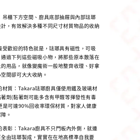
思：吊櫃下方空間、廚具底部抽屜與內部琺瑯
設計，有效解決多種不同尺寸材質物品的收納
個最受歡迎的特色就是，琺瑯具有磁性，可吸
，通過下列這些磁吸小物，將那些原本散落在
上的用品，就像變魔術一般地整齊收理、好拿
小空間卻可大大收納。
的材質：Takara琺瑯廚具僅使用鐵及玻璃材
黏著劑(黏著劑可能多含有甲醛等揮發性有毒
更是可達90%回收率環保材質，對家人健康
保障。
的表彰：Takara廚具不只門板內外側，就連
百全由琺瑯製成，實實在在地高標準自我要