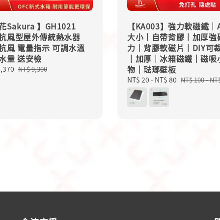
Sakura 】GH1021
【KA003】強力軟磁鐵｜
L 抗風型屋外傳統熱水器
大小｜自帶背膠｜加厚強
抗風 電量指示 可調水溫
力｜背膠軟磁片｜DIY可
水量 送安檢
｜加厚｜冰箱磁鐵｜磁吸
物｜琺瑯壁板
8,370
Regular
NT$ 9,300
price
Sale
NT$ 20
-
NT$ 80
Regular
NT$ 100
-
NT$
price
price