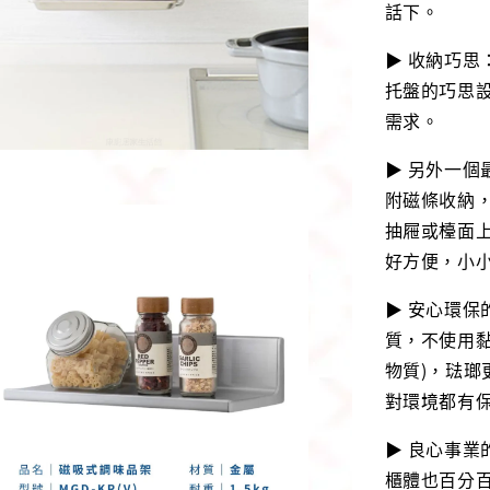
話下。
▶ 收納巧
托盤的巧思
需求。
▶ 另外一
附磁條收納
抽屜或檯面
好方便，小
▶ 安心環保
質，不使用
物質)，琺瑯
對環境都有
▶ 良心事業
櫃體也百分