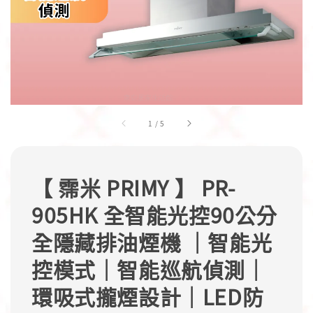
1
/
5
【 霈米 PRIMY 】 PR-
905HK 全智能光控90公分
全隱藏排油煙機 ｜智能光
控模式｜智能巡航偵測｜
環吸式攏煙設計｜LED防