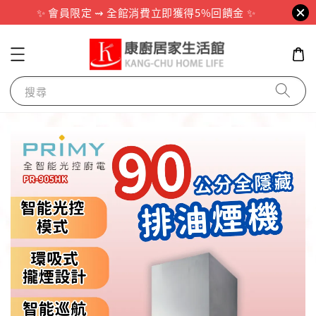
✨ 會員限定 ⇝ 全館消費立即獲得5%回饋金 ✨
搜尋