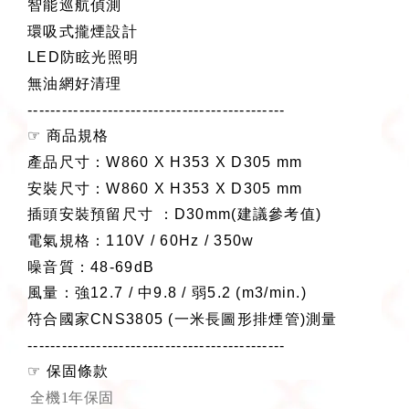
智能巡航偵測
環吸式攏煙設計
LED
防眩光照明
無油網好清理
---------------------------------------------
☞
商品規格
產品尺寸：
W860 X H353 X D305 mm
安裝尺寸：
W860 X H353 X D305 mm
插頭安裝預留尺寸
：
D30mm(
建議參考值
)
電氣規格：
110V / 60Hz / 350w
噪音質：
48-69dB
風量：強
12.7 /
中
9.8 /
弱
5.2 (m3/min.)
符合國家
CNS3805 (
一米長圖形排煙管
)
測量
---------------------------------------------
☞
保固條款
全機1
年保固