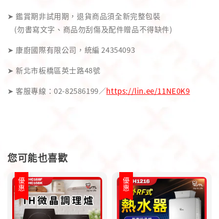
➤ 鑑賞期非試用期，退貨商品須全新完整包裝
(勿書寫文字、商品勿刮傷及配件贈品不得缺件)
➤ 康廚國際有限公司，統編 24354093
➤ 新北市板橋區英士路48號
➤ 客服專線：02-82586199／
https://lin.ee/11NE0K9
您可能也喜歡
優惠
優惠