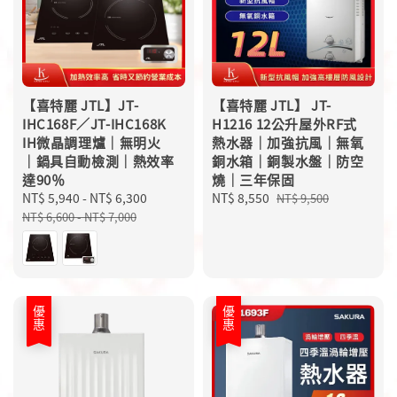
【喜特麗 JTL】JT-
【喜特麗 JTL】 JT-
IHC168F／JT-IHC168K
H1216 12公升屋外RF式
IH微晶調理爐｜無明火
熱水器｜加強抗風｜無氧
｜鍋具自動檢測｜熱效率
銅水箱｜銅製水盤｜防空
達90％
燒｜三年保固
Sale
NT$ 5,940
-
NT$ 6,300
Regular
Sale
NT$ 8,550
Regular
NT$ 9,500
price
price
price
price
NT$ 6,600
-
NT$ 7,000
優惠
優惠