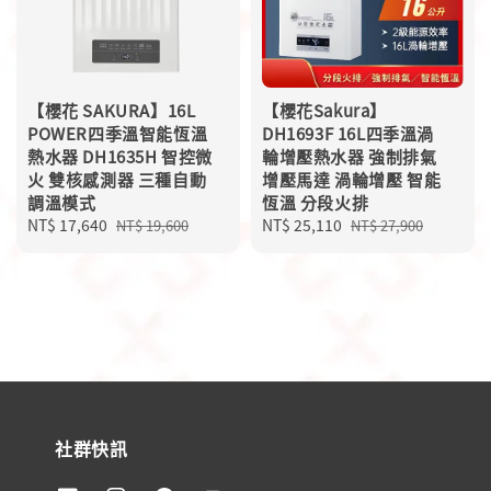
【櫻花 SAKURA】16L
【櫻花Sakura】
POWER四季溫智能恆溫
DH1693F 16L四季溫渦
熱水器 DH1635H 智控微
輪增壓熱水器 強制排氣
火 雙核感測器 三種自動
增壓馬達 渦輪增壓 智能
調溫模式
恆溫 分段火排
Sale
NT$ 17,640
Regular
Sale
NT$ 25,110
Regular
NT$ 19,600
NT$ 27,900
price
price
price
price
社群快訊