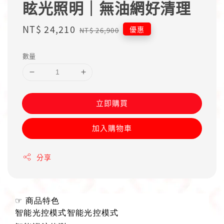
眩光照明｜無油網好清理
Sale
NT$ 24,210
Regular
優惠
NT$ 26,900
price
price
數量
立即購買
加入購物車
分享
☞
商品特色
智能光控模式智能光控模式