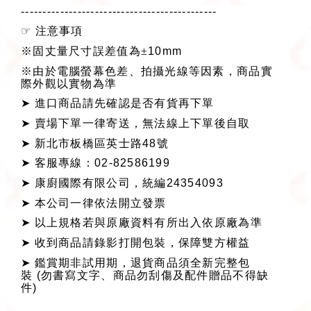
---------------------------------------------
☞
注意事項
※固丈量尺寸誤差值為±
10mm
※由於電腦螢幕色差、拍攝光線等因素，商品實
際外觀以實物為準
➤
進口商品請先確認是否有貨再下單
➤
賣場下單一律寄送，無法線上下單後自取
➤
新北市板橋區英士路
48
號
➤
客服專線：
02-82586199
➤
康廚國際有限公司，統編
24354093
➤
本公司一律依法開立發票
➤
以上規格若與原廠資料有所出入依原廠為準
➤
收到商品請錄影打開包裝，保障雙方權益
➤
鑑賞期非試用期，退貨商品須全新完整包
裝
(
勿書寫文字、商品勿刮傷及配件贈品不得缺
件
)