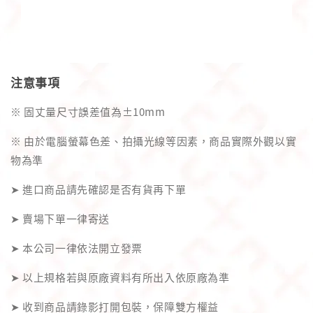
注意事項
※ 固丈量尺寸誤差值為±10mm
※ 由於電腦螢幕色差、拍攝光線等因素，商品實際外觀以實
物為準
➤ 進口商品請先確認是否有貨再下單
➤ 賣場下單一律寄送
➤ 本公司一律依法開立發票
➤ 以上規格若與原廠資料有所出入依原廠為準
➤ 收到商品請錄影打開包裝，保障雙方權益