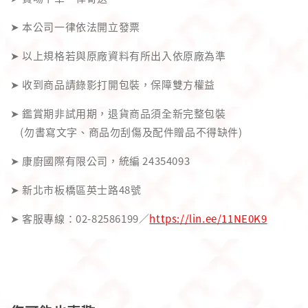
➤ 本公司一律依法開立發票
➤ 以上規格若與原廠資料有所出入依原廠為準
➤ 收到商品請錄影打開包裝，保障雙方權益
➤ 鑑賞期非試用期，退貨商品須全新完整包裝
(勿書寫文字、商品勿刮傷及配件贈品不得缺件)
➤ 康廚國際有限公司，統編 24354093
➤ 新北市板橋區英士路48號
➤ 客服專線：02-82586199／
https://lin.ee/11NE0K9