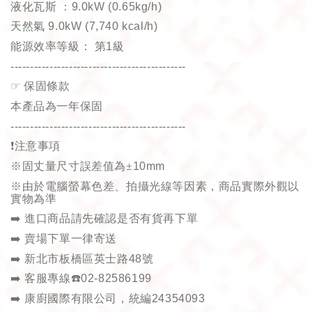
液化瓦斯
：
9.0kW (0.65kg/h)
天然氣
9.0kW (7,740 kcal/h)
能源效率等級
：
第
1
級
---------------------------------------------
☞
保固條款
本產品為一年保固
---------------------------------------------
❗
注意事項
※固丈量尺寸誤差值為±
10mm
※由於電腦螢幕色差、拍攝光線等因素，商品實際外觀以
實物為準
➡️
進口商品請先確認是否有貨再下單
➡️
賣場下單一律寄送
➡️
新北市板橋區英士路
48
號
➡️
客服專線
☎️
02-82586199
➡️
康廚國際有限公司，統編
24354093