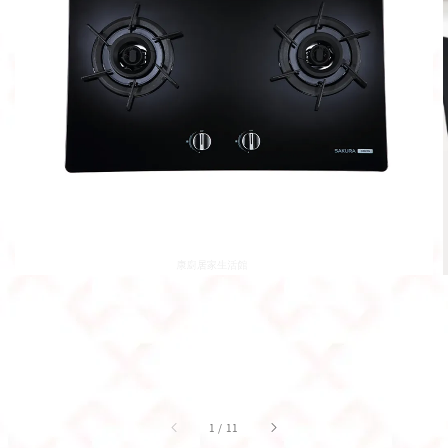
1
/
11