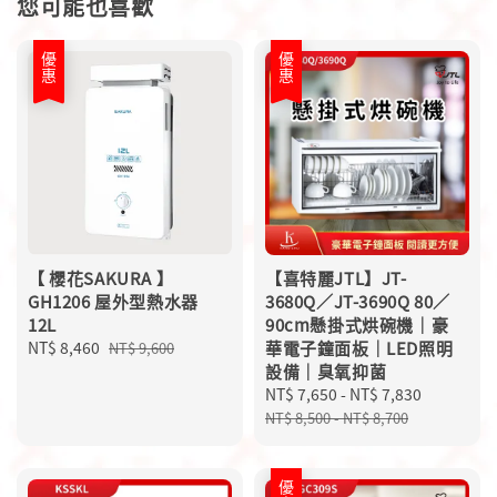
您可能也喜歡
優惠
優惠
【 櫻花SAKURA 】
【喜特麗JTL】JT-
GH1206 屋外型熱水器
3680Q／JT-3690Q 80／
12L
90cm懸掛式烘碗機｜豪
Sale
NT$ 8,460
Regular
華電子鐘面板｜LED照明
NT$ 9,600
price
price
設備｜臭氧抑菌
Sale
NT$ 7,650
-
NT$ 7,830
Regular
price
price
NT$ 8,500
-
NT$ 8,700
優惠