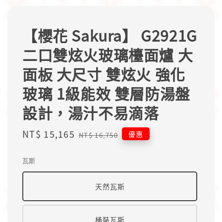
【櫻花 Sakura】 G2921G
二口雙炫火玻璃檯面爐 大
面板 大尺寸 雙炫火 強化
玻璃 1級能效 雙層防湯盤
設計，湯汁不易滴落
Sale
NT$ 15,165
Regular
優惠
NT$ 16,750
price
price
瓦斯
天然瓦斯
桶裝瓦斯