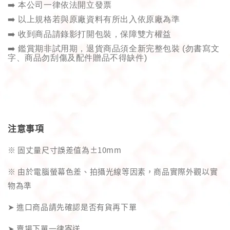
➡️
本公司一律依法開立發票
➡️
以上規格若與原廠資料有所出入依原廠為準
➡️
收到商品請錄影打開包裝，保障雙方權益
➡️
鑑賞期非試用期，退貨商品須全新完整包裝
(
勿書寫文
字、商品勿刮傷及配件贈品不得缺件
)
注意事項
※ 固丈量尺寸誤差值為±10mm
※ 由於電腦螢幕色差、拍攝光線等因素，商品實際外觀以實
物為準
➤ 進口商品請先確認是否有貨再下單
➤ 賣場下單一律寄送