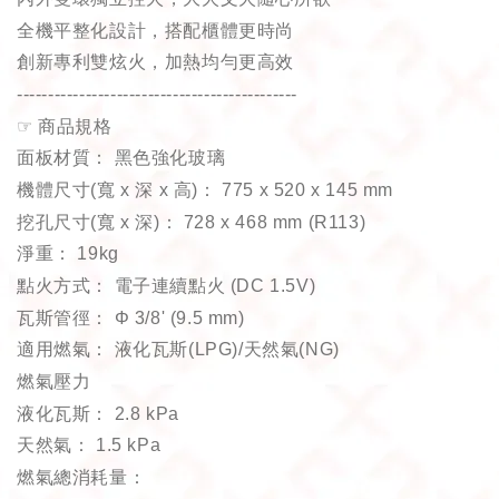
全機平整化設計，搭配櫃體更時尚
創新專利雙炫火，加熱均勻更高效
---------------------------------------------
☞
商品規格
面板材質
：
黑色強化玻璃
機體尺寸
(
寬
x
深
x
高
)
：
775 x 520 x 145 mm
挖孔尺寸
(
寬
x
深
)
：
728 x 468 mm (R113)
淨重
：
19kg
點火方式
：
電子連續點火
(DC 1.5V)
瓦斯管徑
：
Φ 3/8' (9.5 mm)
適用燃氣
：
液化瓦斯
(LPG)/
天然氣
(NG)
燃氣壓力
液化瓦斯
：
2.8 kPa
天然氣
：
1.5 kPa
燃氣總消耗量
：