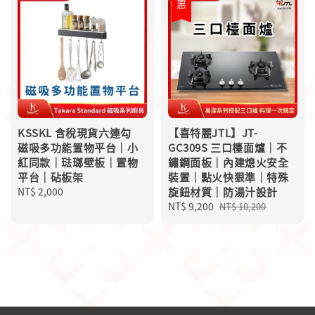
KSSKL 含稅現貨六連勾
【喜特麗JTL】JT-
磁吸多功能置物平台｜小
GC309S 三口檯面爐｜不
紅同款｜琺瑯壁板｜置物
鏽鋼面板｜內建熄火安全
平台｜砧板架
裝置｜點火快狠準｜特殊
Regular
NT$ 2,000
旋鈕材質｜防湯汁設計
price
Sale
NT$ 9,200
Regular
NT$ 10,200
price
price