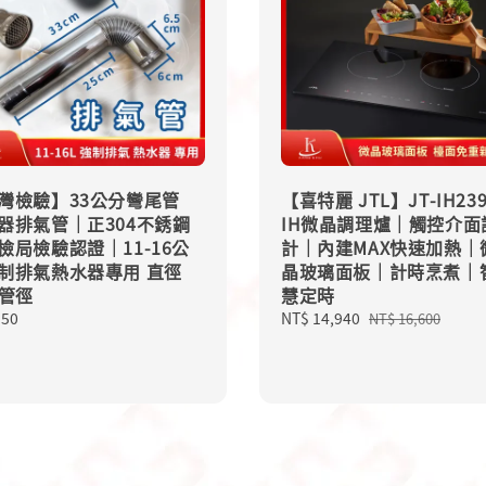
灣檢驗】33公分彎尾管
【喜特麗 JTL】JT-IH23
器排氣管｜正304不銹鋼
IH微晶調理爐｜觸控介面
檢局檢驗認證｜11-16公
計｜內建MAX快速加熱｜
制排氣熱水器專用 直徑
晶玻璃面板｜計時烹煮｜
m管徑
慧定時
lar
350
Sale
NT$ 14,940
Regular
NT$ 16,600
price
price