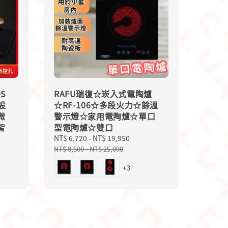
9S
RAFU瑞復☆崁入式電陶爐
設
☆RF-106☆多段火力☆餘溫
微
警示燈☆家用電陶爐☆單口
智
型電陶爐☆雙口
Sale
NT$ 6,720
-
NT$ 19,950
Regular
price
price
NT$ 8,500
-
NT$ 25,000
+3