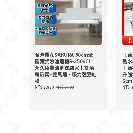
台灣櫻花SAKURA 80cm全
【台
隱藏式除油煙機R-3506CL｜
熱水
永久免費油網送到家｜雙渦
｜商
輪扇葉+雙馬達，吸力強勁結
升強
構｜
6c
Sale
NT$ 7,830
Regular
Regu
NT$ 
NT$ 8,700
price
price
price