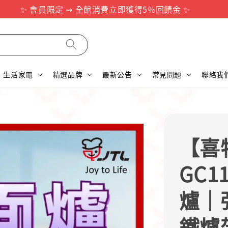
✨ 會員限定 ⇝ 全館消費立即獲得5%回饋金 ✨
生活家電
精選品牌
最新公告
常見問題
聯絡我
【喜特
GC1
爐｜
鐵爐