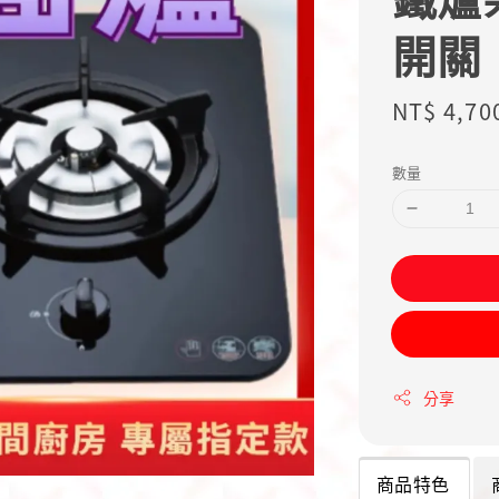
開關
Sale
NT$ 4,70
price
數量
分享
商品特色