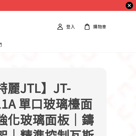
登入
購物車
們
麗JTL】JT-
11A 單口玻璃檯面
強化玻璃面板｜鑄
架｜精準控制瓦斯