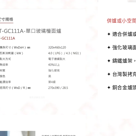
併爐或小空間
✦ 適合併爐
✦ 強化玻璃
✦ 鑄鐵爐架
✦ 台灣製拷
✦ 銅合金爐