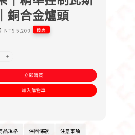
｜銅合金爐頭
0
Regular
優惠
NT$ 5,200
price
立即購買
加入購物車
商品規格
保固條款
注意事項