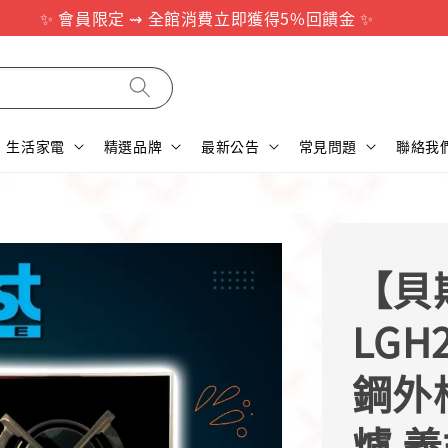
✨ 會員限定 ⇝ 全館消費立即獲得5%回饋金 ✨
生活家電
精選品牌
最新公告
常見問題
聯絡我
【貝斯
LGH
鋼外
爐 