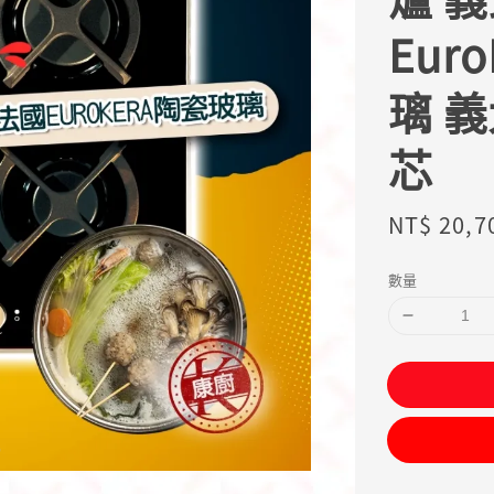
Eur
璃 義
芯
Regular
NT$ 20,7
price
數量