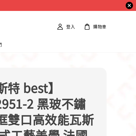
登入
購物車
們
特 best】
2951-2 黑玻不鏽
框雙口高效能瓦斯
義式工藝美學 法國