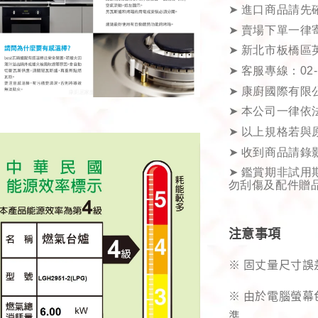
➤
進口商品請先
➤
賣場下單一律
➤
新北市板橋區
➤
客服專線：
02
➤
康廚國際有限
➤
本公司一律依
➤
以上規格若與
➤
收到商品請錄
➤
鑑賞期非試用
勿刮傷及配件贈
注意事項
※ 固丈量尺寸誤
※ 由於電腦螢
準