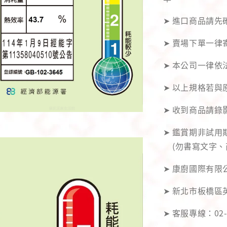
➤ 進口商品請
➤ 賣場下單一律
➤ 本公司一律依
➤ 以上規格若
➤ 收到商品請
➤ 鑑賞期非試
(勿書寫文字、
➤ 康廚國際有限公
➤ 新北市板橋區
➤ 客服專線：02-