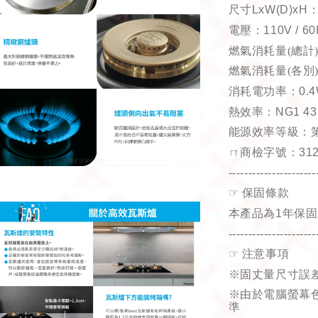
尺寸
LxW(D)xH
電壓：
110V / 6
燃氣消耗量
(總計
燃氣消耗量(各別
消耗電功率：
0.
熱效率：
NG1 43
能源效率等級：
ㄇ商檢字號：
31
----------------------
☞
保固條款
本產品為
1
年保固
----------------------
☞
注意事項
※固丈量尺寸誤
※由於電腦螢幕
準