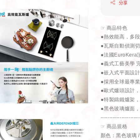
分享
☞
商品特色
●熱效能高，
多
●瓦斯自動偵測
●法國
EuroKera
●義式工藝美學
●嵌入式平面設
●採用全球最專業
●歐式爐頭設計
●特製鑄鐵爐架
●黑色玻璃爐面
----------------------
☞
商品規格
顏色：黑色玻璃