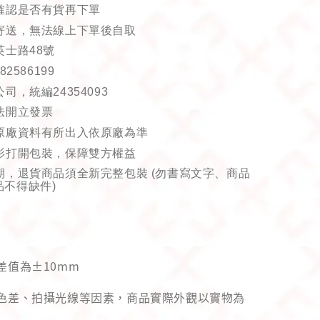
確認是否有貨再下單
寄送，無法線上下單後自取
英士路
48
號
-82586199
公司，統編
24354093
法開立發票
原廠資料有所出入依原廠為準
影打開包裝，保障雙方權益
期，退貨商品須全新完整包裝
(
勿書寫文字、商品
品不得缺件
)
差值為±10mm
幕色差、拍攝光線等因素，商品實際外觀以實物為