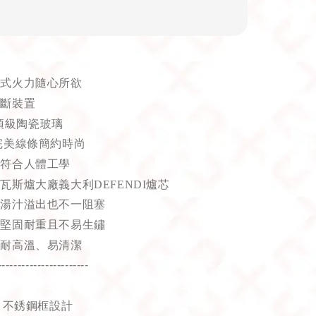
段式火力隨心所欲
切斷裝置
頂級陶瓷玻璃
完美線條簡約時尚
計符合人體工學
瓦斯爐大廠義大利DEFENDI爐芯
，湯汁溢出也不一阻塞
，堅固耐重且不易生鏽
，耐高溫、易清潔
-----------------------
/
不銹鋼框設計