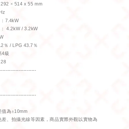
：
292
×
514 x 55 mm
0Hz
)
：
7.4kW
)：
4.2kW / 3.2kW
4W
.2
％
/ LPG 43.7
％
第
4
級
228
-----------------------
-----------------------
差值為±
10mm
色差、拍攝光線等因素，商品實際外觀以實物為