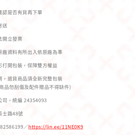
先確認是否有貨再下單
寄送
法開立發票
與原廠資料有所出入依原廠為準
錄影打開包裝，保障雙方權益
用期，退貨商品須全新完整包裝
商品勿刮傷及配件贈品不得缺件)
司，統編 24354093
英士路48號
82586199／
https://lin.ee/11NE0K9