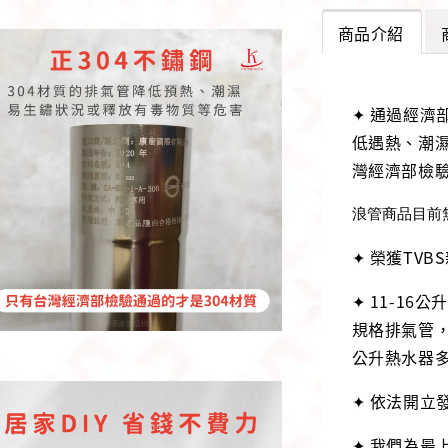
商品介紹
✦ 通過經濟
低遇熱、潮
灣經濟部檢驗
浪管商品目前
✦ 榮獲TV
✦ 11-1
規格排氣管，
公升熱水器
✦ 依法開立
✦ 我們為最