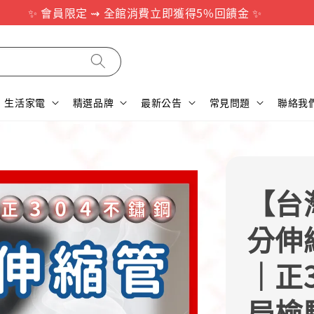
✨ 會員限定 ⇝ 全館消費立即獲得5%回饋金 ✨
生活家電
精選品牌
最新公告
常見問題
聯絡我
【台
分伸
｜正
局檢