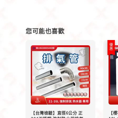
您可能也喜歡
優惠
【台灣檢驗】直徑6公分 正
【櫻花