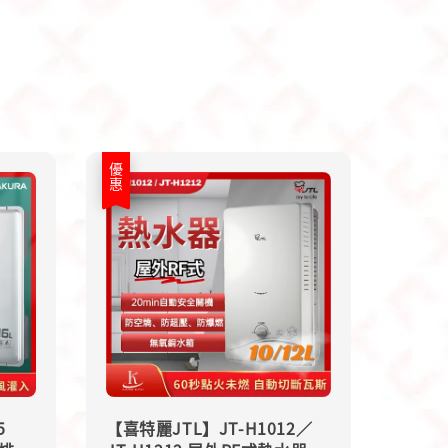
優惠
5
【喜特麗JTL】JT-H1012／