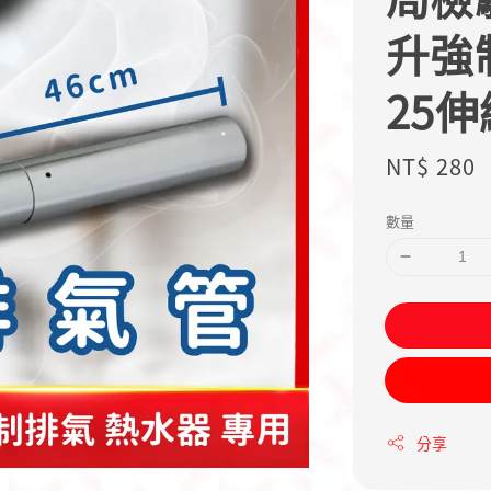
升強
25伸
Regular
NT$ 280
price
數量
分享