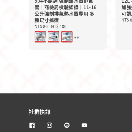
304不銹鋼 強制熱水器排氣
12
管｜商檢局檢驗認證｜11-16
加強
公升強制排氣熱水器專用 多
可調
種尺寸挑選
Sale
NT$ 
price
Regular
NT$ 80
-
NT$ 400
price
+9
社群快訊