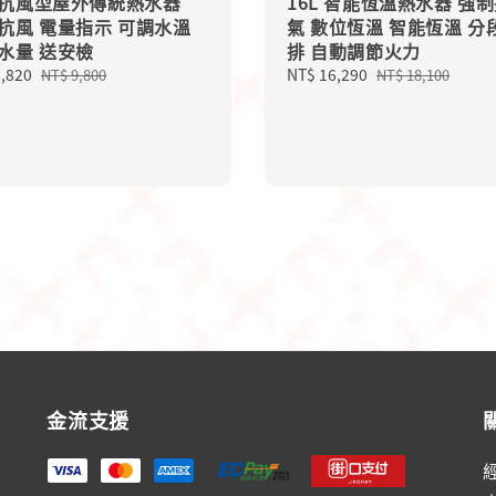
L 抗風型屋外傳統熱水器
16L 智能恆溫熱水器 強
抗風 電量指示 可調水溫
氣 數位恆溫 智能恆溫 分
水量 送安檢
排 自動調節火力
8,820
Regular
Sale
NT$ 16,290
Regular
NT$ 9,800
NT$ 18,100
price
price
price
金流支援