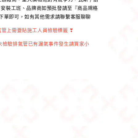
行、安裝工班、品牌商如預批發請至『商品規格
』下單即可，如有其他需求請聯繫客服聊聊
氣管上需要貼施工人員檢驗標籤 ❣
家未檢驗排氣管已有漏氣事件發生請買家小