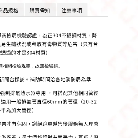
商品規格
購買需知
注意事項
部商檢局檢驗認證，為正304不鏽鋼材質，降
濕易生鏽狀況或釋放有毒物質等危害（只有台
通過的才是304材質）
無相關檢驗規範，故無檢驗碼。
BS新聞台採訪。補助時間洽各地消防局為準
6公升強制排氣熱水器專用 ，可搭配其他相同管徑
適用一般排氣管直徑60mm的管徑（20-32
多半為加大管徑）
發票才有保固，謝絕跑單幫售後服務無人理會
上游廠商，量大價格絕對有競爭力，瓦斯 / 廚