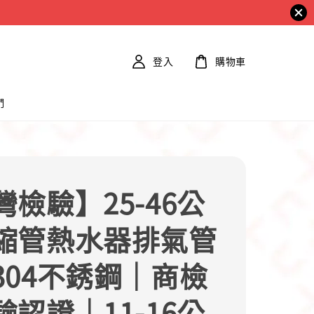
登入
購物車
們
灣檢驗】25-46公
縮管熱水器排氣管
304不銹鋼｜商檢
驗認證｜11-16公