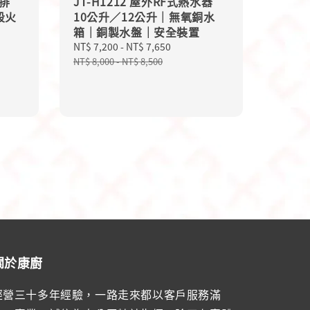
制排
JT-H1212 屋外RF式熱水器
段火
10公升／12公升｜無氧銅水
箱｜銅製水盤｜安全裝置
Sale
NT$ 7,200
-
NT$ 7,650
Regular
price
price
NT$ 8,000
-
NT$ 8,500
關於康廚
經營三十多年經驗，一路走來都以客戶服務滿