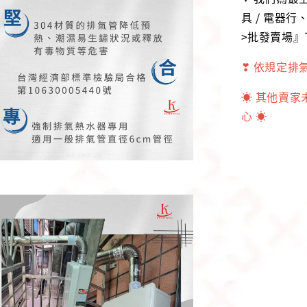
具 / 電器
>批發賣場
❣ 依規定排
☀ 其他賣
心 ☀