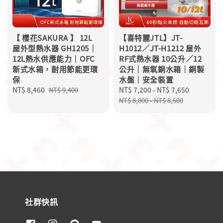
【 櫻花SAKURA 】 12L
【喜特麗JTL】JT-
屋外型熱水器 GH1205｜
H1012／JT-H1212 屋外
12L熱水供應能力｜OFC
RF式熱水器 10公升／12
新式水箱，耐用節能更環
公升｜無氧銅水箱｜銅製
保
水盤｜安全裝置
Sale
NT$ 8,460
Regular
Sale
NT$ 7,200
-
NT$ 7,650
Regular
NT$ 9,400
price
price
price
price
NT$ 8,000
-
NT$ 8,500
社群快訊