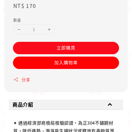
Regular
NT$ 170
price
數量
立即購買
加入購物車
分享
商品介紹
✦ 通過經濟部商檢局檢驗認證，為正304不鏽鋼材
質，降低遇熱、潮濕易生鏽狀況或釋放有毒物質等