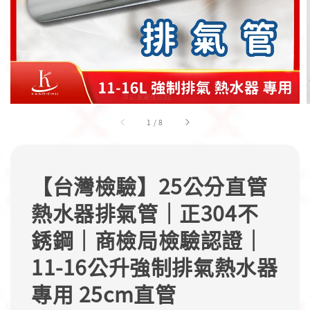
1
/
8
【台灣檢驗】25公分直管
熱水器排氣管｜正304不
銹鋼｜商檢局檢驗認證｜
11-16公升強制排氣熱水器
專用 25cm直管