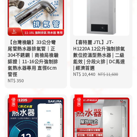
【台灣檢驗】33公分彎
【喜特麗 JTL】JT-
尾管熱水器排氣管｜正
H1220A 12公升強制排氣
304不銹鋼｜商檢局檢驗
數位控溫型熱水器 | 二級
認證｜11-16公升強制排
能效 | 分段火排 | DC馬達
氣熱水器專用 直徑6cm
| 經濟首選
管徑
Sale
NT$ 10,440
Regular
NT$ 11,600
Regular
NT$ 350
price
price
price
優惠
優惠