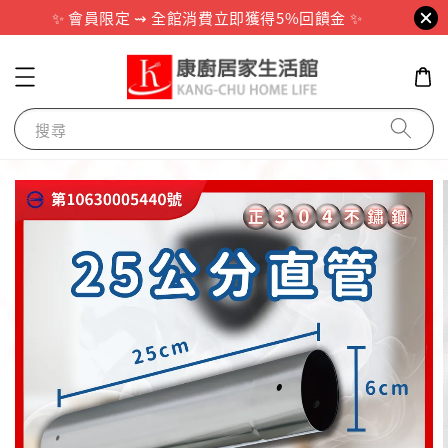
✨ 會員限定 ⇝ 全館消費立即獲得5%回饋金 ✨
搜尋