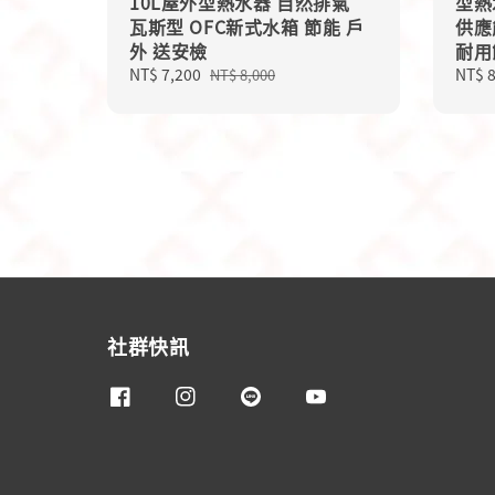
10L屋外型熱水器 自然排氣
型熱
瓦斯型 OFC新式水箱 節能 戶
供應
外 送安檢
耐用
Sale
NT$ 7,200
Regular
Sale
NT$ 
NT$ 8,000
price
price
price
社群快訊