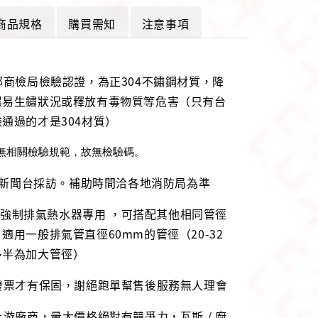
商品規格
購買需知
注意事項
部商檢局檢驗認證，為正304不鏽鋼材質，降
濕易生鏽狀況或釋放有毒物質等危害（只有台
通過的才是304材質）
無相關檢驗規範，故無檢驗碼。
BS新聞台採訪。補助時間洽各地消防局為準
6公升強制排氣熱水器專用 ，可搭配其他相同管徑
適用一般排氣管直徑60mm的管徑（20-32
多半為加大管徑）
發票才有保固，謝絕跑單幫售後服務無人理會
上游廠商，量大價格絕對有競爭力，瓦斯 / 廚