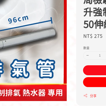
升強
50伸
Regular
NT$ 275
price
數量
分享