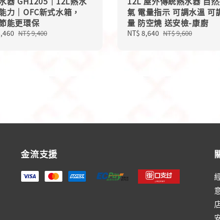
水器 GH1205｜12L熱水
12L 屋外傳統熱水器 自
能力｜OFC新式水箱，
氣 電量指示 可調水溫 可
節能更環保
量 防空燒 送安檢-康廚
8,460
Regular
Sale
NT$ 8,640
Regular
NT$ 9,400
NT$ 9,600
price
price
price
金流支援