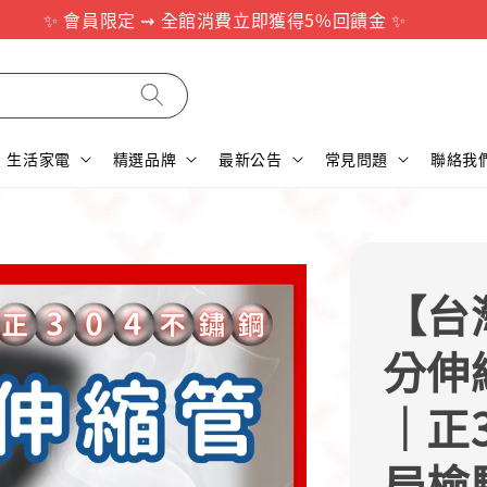
✨ 會員限定 ⇝ 全館消費立即獲得5%回饋金 ✨
生活家電
精選品牌
最新公告
常見問題
聯絡我
【台
分伸
｜正
局檢