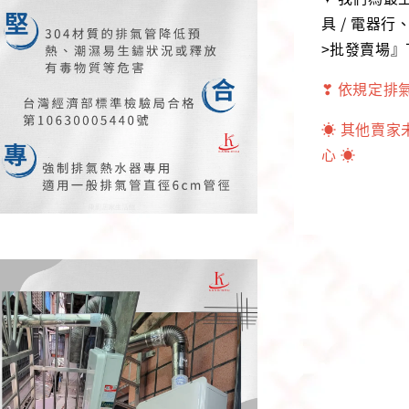
具 / 電器
>批發賣場
❣ 依規定排
☀ 其他賣
心 ☀