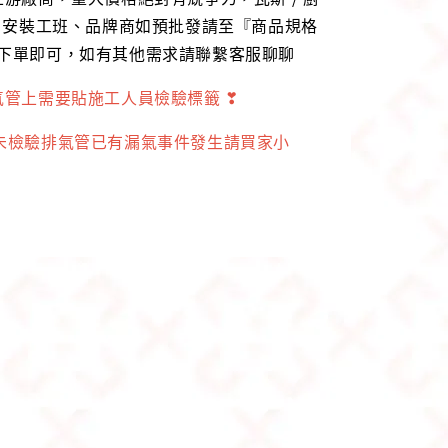
行、安裝工班、品牌商如預批發請至『商品規格
』下單即可，如有其他需求請聯繫客服聊聊
氣管上需要貼施工人員檢驗標籤 ❣
家未檢驗排氣管已有漏氣事件發生請買家小