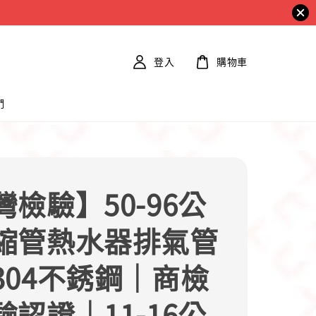
登入
購物車
們
灣檢驗】50-96公
縮管熱水器排氣管
304不銹鋼｜商檢
驗認證｜11-16公