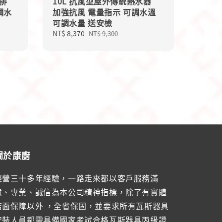
然排
10L 抗風型屋外傳統熱水器
調水
加強抗風 電量指示 可調水溫
可調水量 送安檢
Sale
NT$ 8,370
Regular
NT$ 9,300
price
price
關於康廚
經營三十多年經驗，一路走來都以客戶服務滿
意、專業、誠信為本公司精神指標，除了有實體
店面保障以外 ，全省保固，並要求所有瓦斯器具
安裝人員都需具備國家考試合格瓦斯器具丙級證