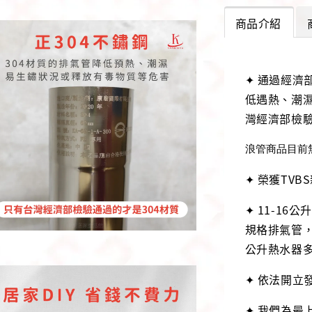
商品介紹
✦ 通過經濟
低遇熱、潮
灣經濟部檢驗
浪管商品目前
✦ 榮獲TV
✦ 11-1
規格排氣管，
公升熱水器
✦ 依法開立
✦ 我們為最