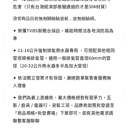
危害（只有台灣經濟部檢驗通過的才是304材質）
浪管商品目前無相關檢驗規範，故無檢驗碼。
✦ 榮獲TVBS新聞台採訪。補助時間洽各地消防局為
準
✦ 11-16公升強制排氣熱水器專用 ，可搭配其他相同
管徑規格排氣管，適用一般排氣管直徑60mm的管
徑（20-32公升熱水器多半為加大管徑）
✦ 依法開立發票才有保固，謝絕跑單幫售後服務無
人理會
✦ 我們為最上游廠商，量大價格絕對有競爭力，瓦
斯 / 廚具 / 電器行、安裝工班、品牌商如預批發請至
『商品規格>批發賣場』下單即可，如有其他需求請
聯繫客服聊聊