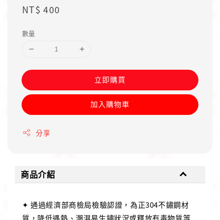
Regular
NT$ 400
price
數量
立即購買
加入購物車
分享
商品介紹
✦ 通過經濟部商檢局檢驗認證，為正304不鏽鋼材
質，降低遇熱、潮濕易生鏽狀況或釋放有毒物質等