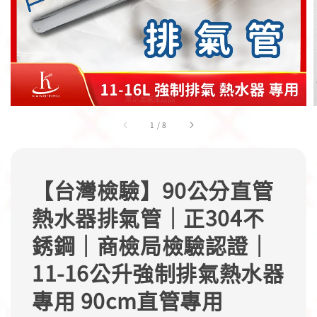
1
/
8
【台灣檢驗】90公分直管
熱水器排氣管｜正304不
銹鋼｜商檢局檢驗認證｜
11-16公升強制排氣熱水器
專用 90cm直管專用