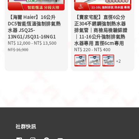
【海爾 Haier】16公升
【賣家宅配】直徑6公分
DC5智能恆溫強制排氣熱
正304不銹鋼強制熱水器
水器 JSQ25-
排氣管｜商檢局檢驗認證
13NG1/JSQ31-16NG1
｜11-16公升強制排氣熱
Sale
NT$ 12,000
-
NT$ 13,500
Regular
水器專用 直徑6cm專用
price
price
Regular
NT$ 220
-
NT$ 400
NT$ 16,900
price
+2
社群快訊