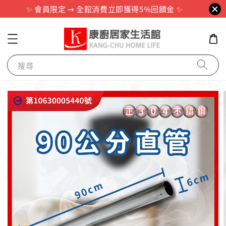
✨ 會員限定 ⇝ 全館消費立即獲得5%回饋金 ✨
搜尋