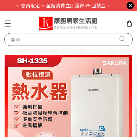
✨ 會員限定 ⇝ 全館消費立即獲得5%回饋金 ✨
搜尋