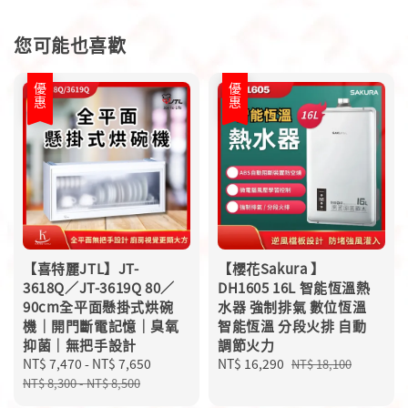
您可能也喜歡
優惠
優惠
【喜特麗JTL】JT-
【櫻花Sakura 】
3618Q／JT-3619Q 80／
DH1605 16L 智能恆溫熱
90cm全平面懸掛式烘碗
水器 強制排氣 數位恆溫
機｜開門斷電記憶｜臭氧
智能恆溫 分段火排 自動
抑菌｜無把手設計
調節火力
Sale
NT$ 7,470
-
NT$ 7,650
Regular
Sale
NT$ 16,290
Regular
NT$ 18,100
price
price
price
price
NT$ 8,300
-
NT$ 8,500