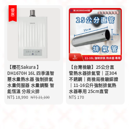
優惠
【櫻花Sakura 】
【台灣檢驗】25公分直
DH1670H 16L 四季溫智
管熱水器排氣管｜正304
慧水量熱水器 強制排氣
不銹鋼｜商檢局檢驗認證
水量伺服器 水量調整 智
｜11-16公升強制排氣熱
能恆溫 分段火排
水器專用 25cm直管
Sale
NT$ 18,990
Regular
Regular
NT$ 170
NT$ 21,100
price
price
price