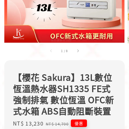
1
/
8
【櫻花 Sakura】13L數位
恆溫熱水器SH1335 FE式
強制排氣 數位恆溫 OFC新
式水箱 ABS自動阻斷裝置
Sale
NT$ 13,230
Regular
優惠
NT$ 14,700