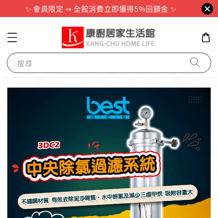
✨ 會員限定 ⇝ 全館消費立即獲得5%回饋金 ✨
搜尋