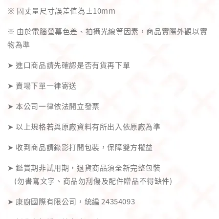
※ 固丈量尺寸誤差值為±10mm
※ 由於電腦螢幕色差、拍攝光線等因素，商品實際外觀以實
物為準
➤ 進口商品請先確認是否有貨再下單
➤ 賣場下單一律寄送
➤ 本公司一律依法開立發票
➤ 以上規格若與原廠資料有所出入依原廠為準
➤ 收到商品請錄影打開包裝，保障雙方權益
➤ 鑑賞期非試用期，退貨商品須全新完整包裝
(勿書寫文字、商品勿刮傷及配件贈品不得缺件)
➤ 康廚國際有限公司，統編 24354093