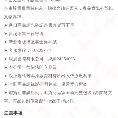
※由於電腦螢幕色差、拍攝光線等因素，商品實際外觀以
實物為準
➤
進口商品請先確認是否有貨再下單
➤
賣場下單一律寄送
➤
新北市板橋區英士路48號
➤
客服專線：02-82586199
➤
康廚國際有限公司，統編24354093
➤
本公司一律依法開立發票
➤
以上規格若與原廠資料有所出入依原廠為準
➤
收到商品請錄影打開包裝，保障雙方權益
➤
鑑賞期非試用期，退貨商品須全新完整包裝 (勿書寫文
字、商品勿刮傷及配件贈品不得缺件)
注意事項