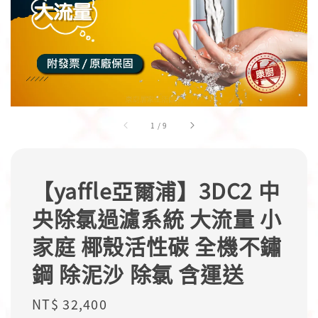
1
/
9
【yaffle亞爾浦】3DC2 中
央除氯過濾系統 大流量 小
家庭 椰殼活性碳 全機不鏽
鋼 除泥沙 除氯 含運送
Regular
NT$ 32,400