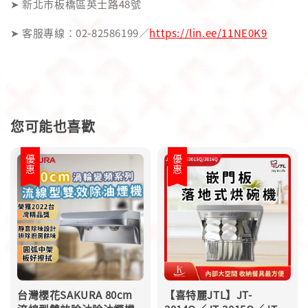
➤ 新北市板橋區英士路48號
➤ 客服專線：02-82586199／
https://lin.ee/11NE0K9
您可能也喜歡
優惠
優惠
台灣櫻花SAKURA 80cm
【喜特麗JTL】JT-