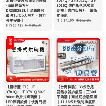
流線型雙效除油除油煙機
3014Q／JT-3015Q／JT-
-渦輪變頻系列
3016Q 嵌門板落地式烘
DR3882BSL｜渦輪變頻
碗機｜嵌門板設計｜緩衝
最強Turbo大吸力，效力
式滑軌
強更安靜｜
Sale
NT$ 17,190
Regular
NT$ 19,100
Sale
NT$ 16,425
Regular
price
price
NT$ 18,250
price
price
優惠
【喜特麗JTL】JT-
【台灣檢驗】33公分尾
3781Q／JT-3791Q 80／
管熱水器排氣管｜正304
90cm懸掛式烘碗機｜
不銹鋼｜商檢局檢驗認證
LED照明設備｜快拆門板
｜11-16公升強制排氣熱