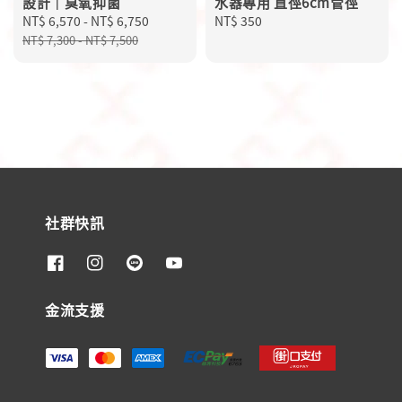
設計｜臭氧抑菌
水器專用 直徑6cm管徑
Sale
NT$ 6,570
-
NT$ 6,750
Regular
Regular
NT$ 350
price
price
price
NT$ 7,300
-
NT$ 7,500
社群快訊
金流支援