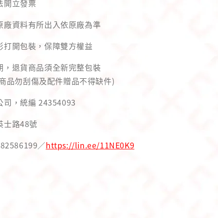
法開立發票
與原廠資料有所出入依原廠為準
錄影打開包裝，保障雙方權益
用期，退貨商品須全新完整包裝
商品勿刮傷及配件贈品不得缺件)
司，統編 24354093
英士路48號
82586199／
https://lin.ee/11NE0K9