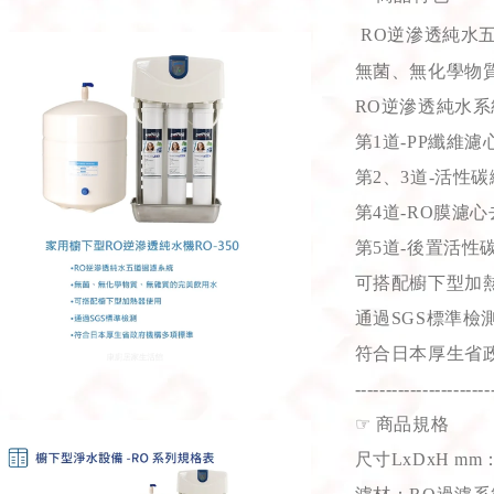
RO逆滲透純水
無菌、無化學物
RO逆滲透純水系
第1道-PP纖維濾
第2、3道-活性
第4道-RO膜濾心
第5道-後置活性
可搭配櫥下型加
通過SGS標準檢
符合日本厚生省
----------------------
☞
商品規格
尺寸LxDxH mm：25