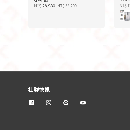
price
Sale
NT$ 28,980
Regular
NT$ 1
NT$ 32,200
price
price
社群快訊