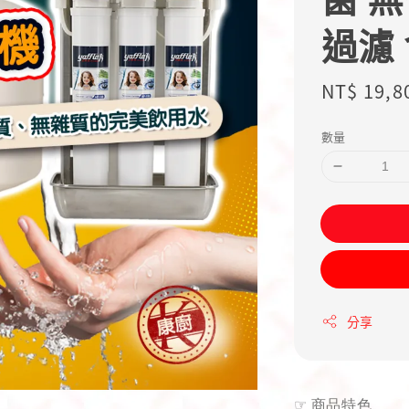
過濾
Regular
NT$ 19,8
price
數量
分享
☞
商品特色