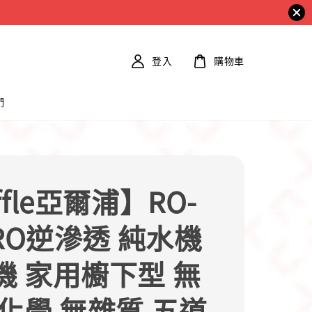
登入
購物車
們
ffle亞爾浦】RO-
 RO逆滲透 純水機
機 家用櫥下型 無
無化學 無雜質 五道