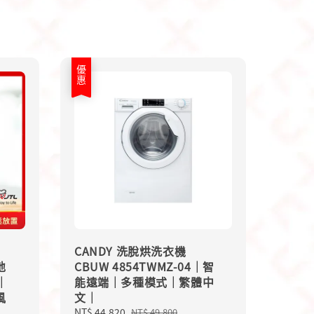
優惠
CANDY 洗脫烘洗衣機
地
CBUW 4854TWMZ-04｜智
｜
能遠端｜多種模式｜繁體中
風
文｜
Sale
NT$ 44,820
Regular
NT$ 49,800