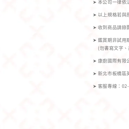
➤ 本公司一律依
➤ 以上規格若
➤ 收到商品請
➤ 鑑賞期非試
(勿書寫文字、
➤ 康廚國際有限公
➤ 新北市板橋區
➤ 客服專線：02-