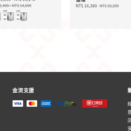
price
2,400
-
NT$ 14,600
Sale
NT$ 16,380
Regular
NT$ 18,200
price
price
金流支援