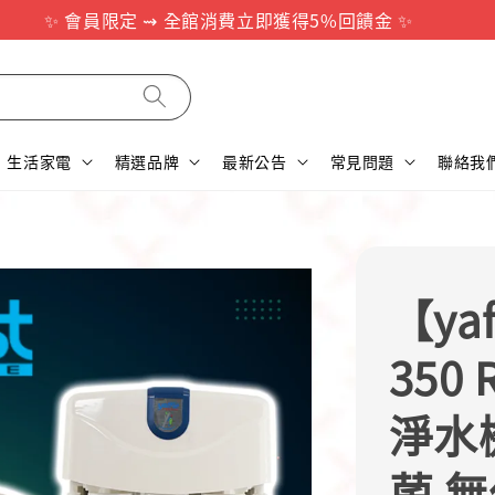
✨ 會員限定 ⇝ 全館消費立即獲得5%回饋金 ✨
生活家電
精選品牌
最新公告
常見問題
聯絡我
【ya
350
淨水
菌 