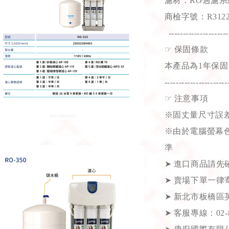
濾材：RO過濾系
商檢字號：R3122
---------------------
☞
保固條款
本產品為1年保固
----------------------
☞
注意事項
※固丈量尺寸誤差
※由於電腦螢幕
準
➤
進口商品請先
➤
賣場下單一律
➤
新北市板橋區英
➤
客服專線：02-82