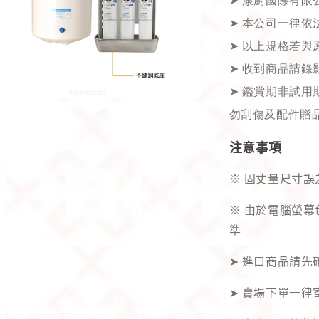
➤
康廚國際有限公司
➤
本公司一律依
➤
以上規格若與
➤
收到商品請錄
➤
鑑賞期非試用期
勿刮傷及配件贈品
注意事項
※ 固丈量尺寸誤
※ 由於電腦螢
準
➤ 進口商品請
➤ 賣場下單一律