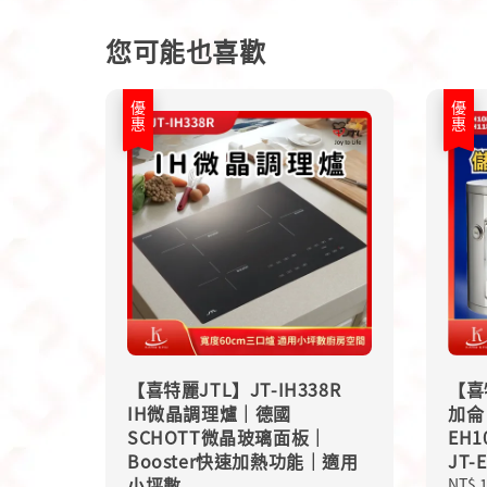
您可能也喜歡
優惠
優惠
【喜特麗JTL】JT-IH338R
【喜
IH微晶調理爐｜德國
加侖
SCHOTT微晶玻璃面板｜
EH1
Booster快速加熱功能｜適用
JT-
小坪數
Sale
NT$ 