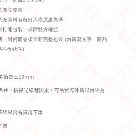
，統編24354093
法開立發票
原廠資料有所出入依原廠為準
影打開包裝，保障雙方權益
，退貨商品須全新完整包裝 (勿書寫文字、商品
不得缺件)
差值為±10mm
幕色差、拍攝光線等因素，商品實際外觀以實物為
先確認是否有貨再下單
寄送