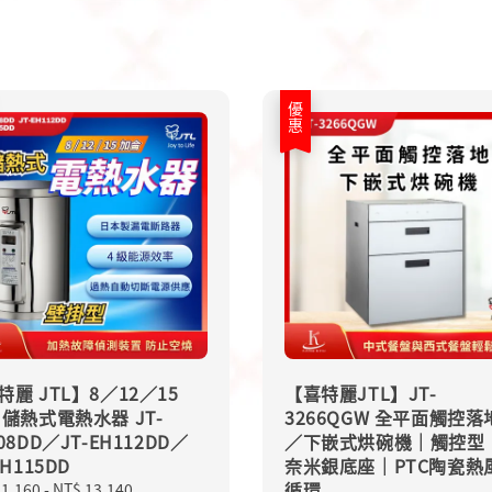
優惠
特麗 JTL】8／12／15
【喜特麗JTL】JT-
 儲熱式電熱水器 JT-
3266QGW 全平面觸控落
08DD／JT-EH112DD／
／下嵌式烘碗機｜觸控型
EH115DD
奈米銀底座｜PTC陶瓷熱
循環
11,160
-
NT$ 13,140
Regular