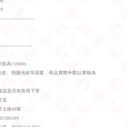
統
8
----------------------
---------------------
值為±10mm
色差、拍攝光線等因素，商品實際外觀以實物為
確認是否有貨再下單
寄送
士路48號
586199