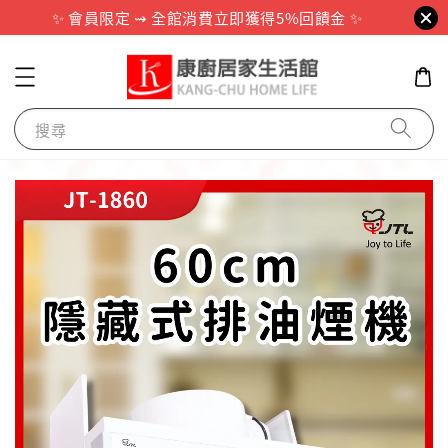
✨ 會員限定 ⇝ 全館消費立即獲得5%回饋金 ✨
搜尋