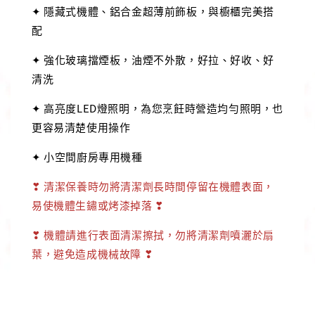
✦ 隱藏式機體、鋁合金超薄前飾板，與櫥櫃完美搭
配
✦ 強化玻璃擋煙板，油煙不外散，好拉、好收、好
清洗
✦ 高亮度LED燈照明，為您烹飪時營造均勻照明，也
更容易清楚使用操作
✦ 小空間廚房專用機種
❣ 清潔保養時勿將清潔劑長時間停留在機體表面，
易使機體生鏽或烤漆掉落 ❣
❣ 機體請進行表面清潔擦拭，勿將清潔劑噴灑於扇
葉，避免造成機械故障 ❣