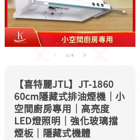
1
/
9
【喜特麗JTL】JT-1860
60cm隱藏式排油煙機｜小
空間廚房專用｜高亮度
LED燈照明｜強化玻璃擋
煙板｜隱藏式機體