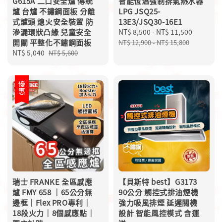
G615A 二口安全爐 傳統
智能恆溫強制排氣熱水器
爐 台爐 不鏽鋼面板 分離
LPG JSQ25-
式爐頭 熄火安全裝置 防
13E3/JSQ30-16E1
滲漏環狀凸緣 兒童安全
Sale
NT$ 8,500
-
NT$ 11,500
Regular
開關 平整化不鏽鋼面板
price
price
NT$ 12,900
-
NT$ 15,800
Sale
NT$ 5,040
Regular
NT$ 5,600
price
price
優惠
瑞士 FRANKE 全區感應
【貝斯特 best】G3173
爐 FMY 658 ｜65公分無
90公分 觸控式排油煙機
邊框｜Flex PRO專利｜
強力吸風排煙 延遲關機
18段火力｜8個感應點｜
設計 智能風控模式 含運