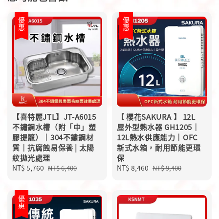
優惠
優惠
【喜特麗JTL】JT-A6015
【 櫻花SAKURA 】 12L
不鏽鋼水槽（附「中」塑
屋外型熱水器 GH1205｜
膠提籠）｜304不鏽鋼材
12L熱水供應能力｜OFC
質｜抗腐蝕易保養 | 太陽
新式水箱，耐用節能更環
紋拋光處理
保
Sale
NT$ 5,760
Regular
Sale
NT$ 8,460
Regular
NT$ 6,400
NT$ 9,400
price
price
price
price
優惠