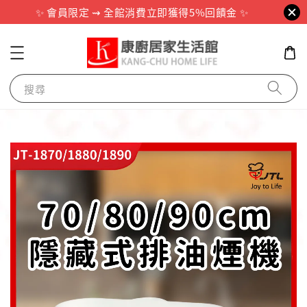
✨ 會員限定 ⇝ 全館消費立即獲得5%回饋金 ✨
搜尋