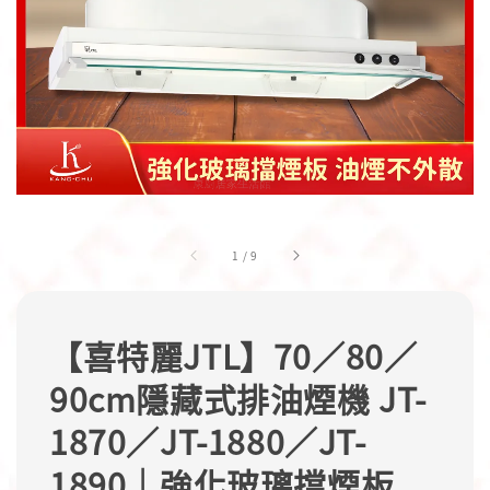
1
/
9
【喜特麗JTL】70／80／
90cm隱藏式排油煙機 JT-
1870／JT-1880／JT-
1890｜強化玻璃擋煙板