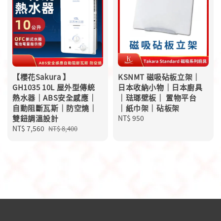
【櫻花Sakura 】
KSNMT 磁吸砧板立架｜
GH1035 10L 屋外型傳統
日本收納小物｜日本廚具
熱水器｜ABS安全感應｜
｜琺瑯壁板｜ 置物平台
自動阻斷瓦斯｜防空燒｜
｜紙巾架｜砧板架
雙鈕調溫設計
Regular
NT$ 950
Sale
NT$ 7,560
Regular
price
NT$ 8,400
price
price