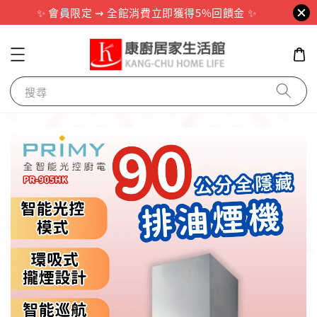
✨ 會員限定 ⇝ 全館消費立即獲得5%回饋金 ✨
搜尋