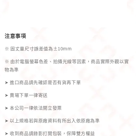
注意事項
※ 固丈量尺寸誤差值為±10mm
※ 由於電腦螢幕色差、拍攝光線等因素，商品實際外觀以實
物為準
➤ 進口商品請先確認是否有貨再下單
➤ 賣場下單一律寄送
➤ 本公司一律依法開立發票
➤ 以上規格若與原廠資料有所出入依原廠為準
➤ 收到商品請錄影打開包裝，保障雙方權益