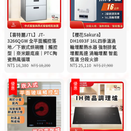
【喜特麗JTL】JT-
【櫻花Sakura】
3266QGW 全平面觸控落
DH1693F 16L四季溫渦
地／下嵌式烘碗機｜觸控
輪增壓熱水器 強制排氣
型｜奈米銀底座｜PTC陶
增壓馬達 渦輪增壓 智能
瓷熱風循環
恆溫 分段火排
Sale
NT$ 16,380
Regular
Sale
NT$ 25,110
Regular
NT$ 18,200
NT$ 27,900
price
price
price
price
優惠
優惠