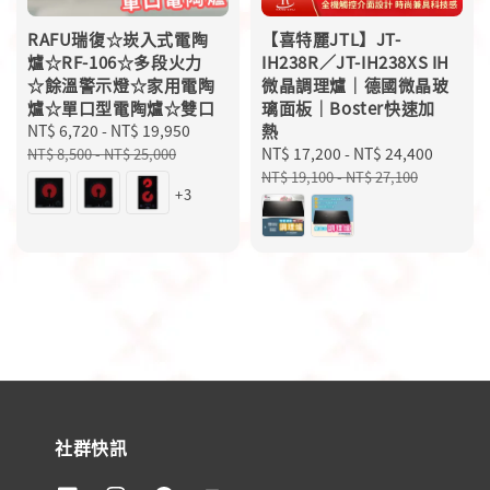
RAFU瑞復☆崁入式電陶
【喜特麗JTL】JT-
爐☆RF-106☆多段火力
IH238R／JT-IH238XS IH
☆餘溫警示燈☆家用電陶
微晶調理爐｜德國微晶玻
爐☆單口型電陶爐☆雙口
璃面板｜Boster快速加
Sale
NT$ 6,720
-
NT$ 19,950
Regular
熱
price
price
Sale
NT$ 17,200
-
NT$ 24,400
Regula
NT$ 8,500
-
NT$ 25,000
price
price
NT$ 19,100
-
NT$ 27,100
+3
社群快訊