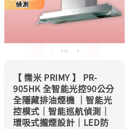
1
/
5
【 霈米 PRIMY 】 PR-
905HK 全智能光控90公分
全隱藏排油煙機 ｜智能光
控模式｜智能巡航偵測｜
環吸式攏煙設計｜LED防