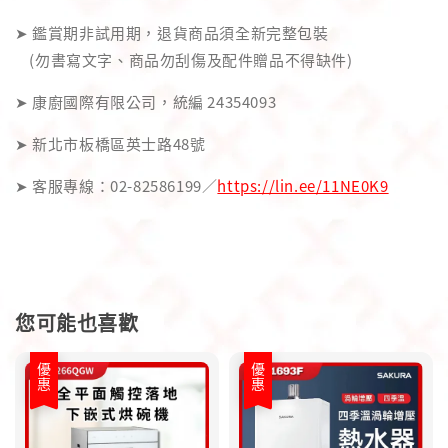
➤ 鑑賞期非試用期，退貨商品須全新完整包裝
(勿書寫文字、商品勿刮傷及配件贈品不得缺件)
➤ 康廚國際有限公司，統編 24354093
➤ 新北市板橋區英士路48號
➤ 客服專線：02-82586199／
https://lin.ee/11NE0K9
您可能也喜歡
優惠
優惠