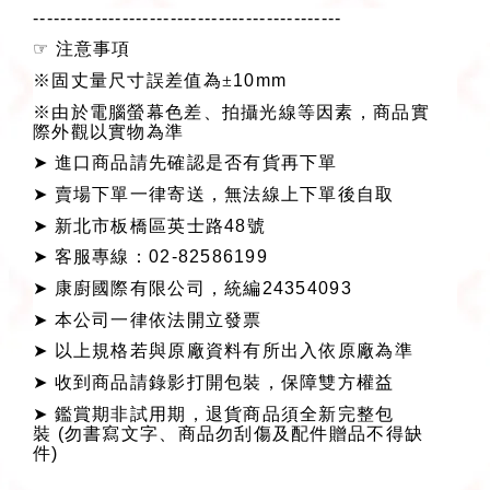
---------------------------------------------
☞
注意事項
※固丈量尺寸誤差值為±
10mm
※由於電腦螢幕色差、拍攝光線等因素，商品實
際外觀以實物為準
➤
進口商品請先確認是否有貨再下單
➤
賣場下單一律寄送，無法線上下單後自取
➤
新北市板橋區英士路
48
號
➤
客服專線：
02-82586199
➤
康廚國際有限公司，統編
24354093
➤
本公司一律依法開立發票
➤
以上規格若與原廠資料有所出入依原廠為準
➤
收到商品請錄影打開包裝，保障雙方權益
➤
鑑賞期非試用期，退貨商品須全新完整包
裝
(
勿書寫文字、商品勿刮傷及配件贈品不得缺
件
)