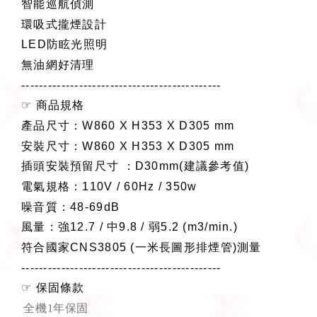
智能巡航偵測
環吸式攏煙設計
LED
防眩光照明
無油網好清理
---------------------------------------------
☞
商品規格
產品尺寸：
W860 X H353 X D305 mm
安裝尺寸：
W860 X H353 X D305 mm
插頭安裝預留尺寸
：
D30mm(
建議參考值
)
電氣規格：
110V / 60Hz / 350w
噪音質：
48-69dB
風量：強
12.7 /
中
9.8 /
弱
5.2 (m3/min.)
符合國家
CNS3805 (
一米長圖形排煙管
)
測量
---------------------------------------------
☞
保固條款
全機1
年保固