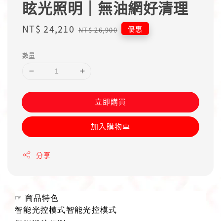
眩光照明｜無油網好清理
Sale
NT$ 24,210
Regular
優惠
NT$ 26,900
price
price
數量
立即購買
加入購物車
分享
☞
商品特色
智能光控模式智能光控模式