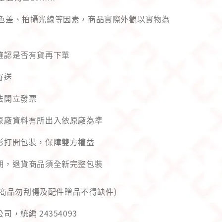
幕色差、拍攝光線等因素，商品實際外觀以實物為
確認是否有貨再下單 
寄送
法開立發票
原廠資料有所出入依原廠為準 
影打開包裝，保障雙方權益 
字、商品勿刮傷及配件贈品不得缺件)
，統編 24354093 