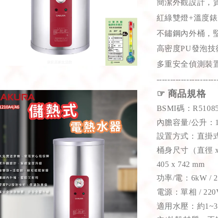
簡潔外觀設計，
紅綠雙燈
+
溫度錶
不鏽鋼內外桶，
高密度
PU
發泡技
多重安全偵測裝
----------------------
☞
商品規格
BSMI
碼：R5108
內膽容量/公升：12
設置方式：直掛
桶身尺寸（直徑 x
405 x 742 mm
功率/電：6kW / 2
電源：單相 / 220
適用水壓：約1~3