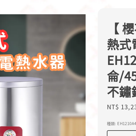
【 櫻
熱式
EH1
侖/
不鏽
Sale
NT$ 13,2
price
種類
: EH1210A