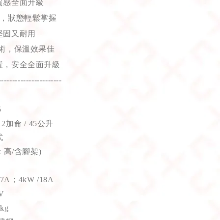
質感全面升級
，狀態輕鬆掌握
堅固又耐用
術，保溫效果佳
置，安全全面升級
-----------------------
5
加侖 / 45公升
式
 高/含腳架)
7A；4kW /18A
V
kg