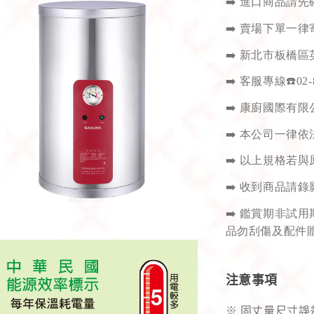
➡️
進口商品請先
➡️
賣場下單一律
➡️
新北市板橋區英
➡️
客服專線
☎️
02-
➡️
康廚國際有限公司
➡️
本公司一律依
➡️
以上規格若與
➡️
收到商品請錄
➡️
鑑賞期非試用
品勿刮傷及配件
注意事項
※ 固丈量尺寸誤