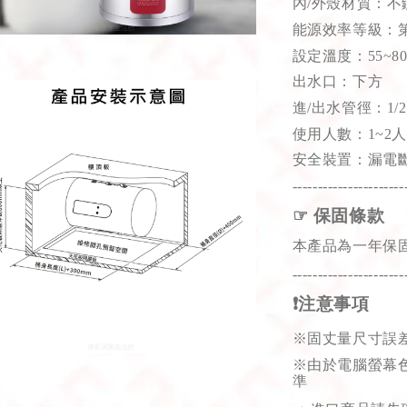
內/外殼材質：不
能源效率等級：第
設定溫度：55~80
出水口：下方
進/出水管徑：1/2
使用人數：1~2人
安全裝置：漏電
----------------------
☞
保固條款
本產品為一年保
----------------------
❗
注意事項
※
固丈量尺寸誤差
※
由於電腦螢幕
準