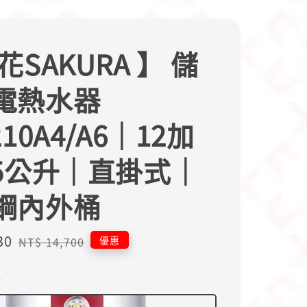
花SAKURA 】 儲
電熱水器
210A4/A6｜12加
45公升｜直掛式｜
鋼內外桶
30
Regular
優惠
NT$ 14,700
price
4