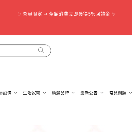
        ✨ 會員限定 ⇝ 全館消費立即獲得5%回饋金 ✨

房設備
生活家電
精選品牌
最新公告
常見問題