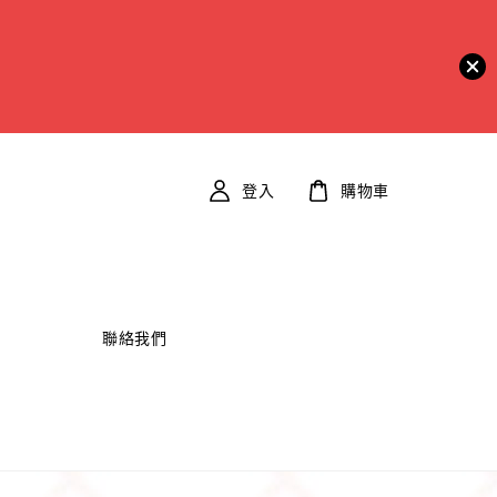
登入
購物車
                    聯絡我們
