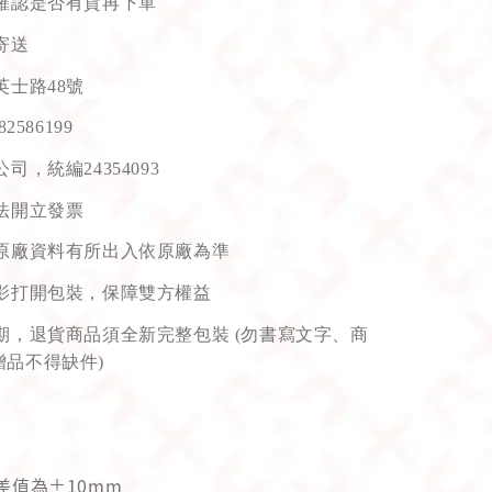
確認是否有貨再下單 
寄送
士路48號 
82586199
，統編24354093 
法開立發票 
原廠資料有所出入依原廠為準 
影打開包裝，保障雙方權益 
期，退貨商品須全新完整包裝 (勿書寫文字、商
贈品不得缺件)
差值為±10mm