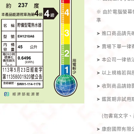
※ 由於電腦螢
準
➤ 進口商品請先
➤ 賣場下單一律
➤ 本公司一律依
➤ 以上規格若與
➤ 收到商品請錄
    (勿書寫文
➤ 康廚國際有限公司