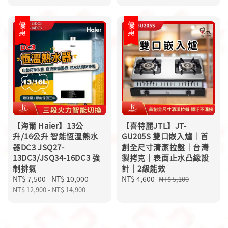
優惠
優惠
【海爾 Haier】13公
【喜特麗JTL】JT-
升/16公升 智能恆溫熱水
GU205S 雙口嵌入爐｜首
器DC3 JSQ27-
創全尺寸清潔拉盤｜台灣
13DC3/JSQ34-16DC3 強
製拷克｜表面止水凸緣設
制排氣
計｜2級能效
Sale
NT$ 7,500
-
NT$ 10,000
Regular
Sale
NT$ 4,600
Regular
NT$ 5,100
price
price
price
price
NT$ 12,900
-
NT$ 14,900