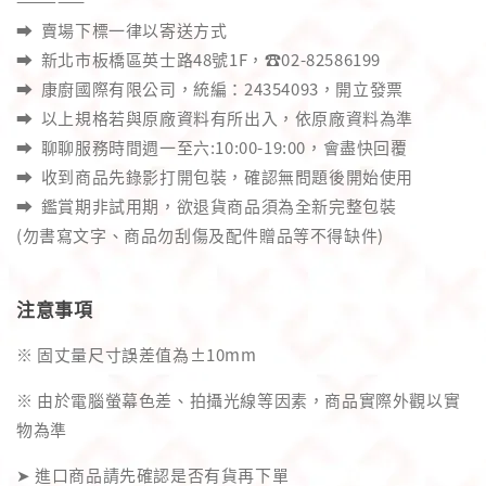
—————
➡️ 賣場下標一律以寄送方式
➡️ 新北市板橋區英士路48號1F，☎️02-82586199
➡️ 康廚國際有限公司，統編：24354093，開立發票
➡️ 以上規格若與原廠資料有所出入，依原廠資料為準
➡️ 聊聊服務時間週一至六:10:00-19:00，會盡快回覆
➡️ 收到商品先錄影打開包裝，確認無問題後開始使用
➡️ 鑑賞期非試用期，欲退貨商品須為全新完整包裝
(勿書寫文字、商品勿刮傷及配件贈品等不得缺件)
注意事項
※ 固丈量尺寸誤差值為±10mm
※ 由於電腦螢幕色差、拍攝光線等因素，商品實際外觀以實
物為準
➤ 進口商品請先確認是否有貨再下單