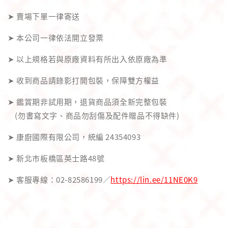
➤ 賣場下單一律寄送
➤ 本公司一律依法開立發票
➤ 以上規格若與原廠資料有所出入依原廠為準
➤ 收到商品請錄影打開包裝，保障雙方權益
➤ 鑑賞期非試用期，退貨商品須全新完整包裝
(勿書寫文字、商品勿刮傷及配件贈品不得缺件)
➤ 康廚國際有限公司，統編 24354093
➤ 新北市板橋區英士路48號
➤ 客服專線：02-82586199／
https://lin.ee/11NE0K9