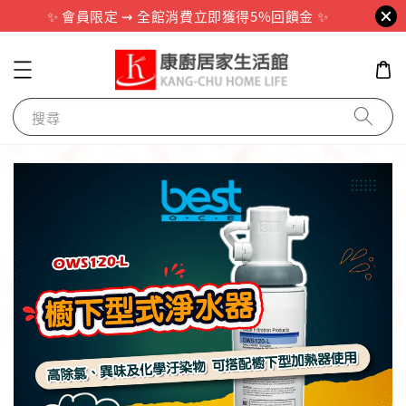
✨ 會員限定 ⇝ 全館消費立即獲得5%回饋金 ✨
搜尋