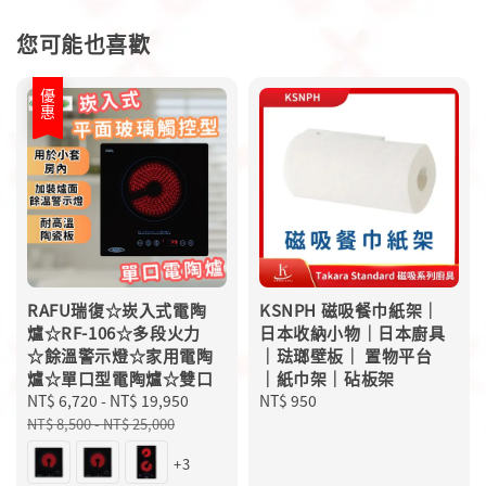
您可能也喜歡
優惠
RAFU瑞復☆崁入式電陶
KSNPH 磁吸餐巾紙架｜
爐☆RF-106☆多段火力
日本收納小物｜日本廚具
☆餘溫警示燈☆家用電陶
｜琺瑯壁板｜ 置物平台
爐☆單口型電陶爐☆雙口
｜紙巾架｜砧板架
Sale
NT$ 6,720
-
NT$ 19,950
Regular
Regular
NT$ 950
price
price
price
NT$ 8,500
-
NT$ 25,000
+3