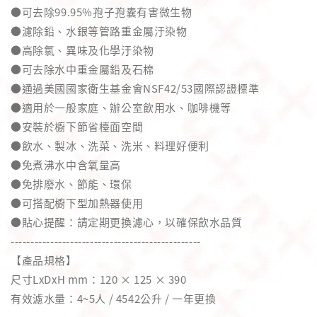
●可去除99.95%孢子孢囊有害微生物
●濾除鉛、水銀等管路重金屬汙染物
●高除氯、異味及化學汙染物
●可去除水中重金屬鉛及石棉
●通過美國國家衛生基金會NSF42/53國際認證標準
●適用於一般家庭、辦公室飲用水、咖啡機等
●安裝於櫥下節省檯面空間
●飲水、製冰、洗菜、洗米、料理好便利
●免煮沸水中含氧量高
●免排廢水、節能、環保
●可搭配櫥下型加熱器使用
●貼心提醒：請定期更換濾心，以確保飲水品質
------------------------------------------------
【產品規格】
尺寸LxDxH mm：120 × 125 × 390
有效濾水量：4~5人 / 4542公升 / 一年更換