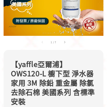
1
/
7
【yaffle亞爾浦】
OWS120-L 櫥下型 淨水器
家用 3M 除鉛 重金屬 除氯
去除石棉 美國系列 含標準
安裝