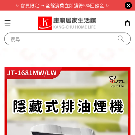
✨ 會員限定 ⇝ 全館消費立即獲得5%回饋金 ✨
搜尋