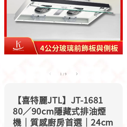
1
/
9
【喜特麗JTL】JT-1681
80／90cm隱藏式排油煙
機｜質感廚房首選｜24cm