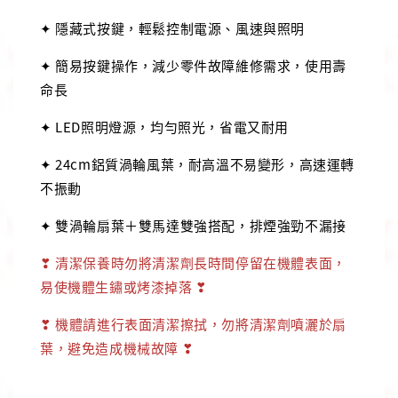
✦ 隱藏式按鍵，輕鬆控制電源、風速與照明
✦ 簡易按鍵操作，減少零件故障維修需求，使用壽
命長
✦ LED照明燈源，均勻照光，省電又耐用
✦ 24cm鋁質渦輪風葉，耐高溫不易變形，高速運轉
不振動
✦ 雙渦輪扇葉＋雙馬達雙強搭配，排煙強勁不漏接
❣ 清潔保養時勿將清潔劑長時間停留在機體表面，
易使機體生鏽或烤漆掉落 ❣
❣ 機體請進行表面清潔擦拭，勿將清潔劑噴灑於扇
葉，避免造成機械故障 ❣