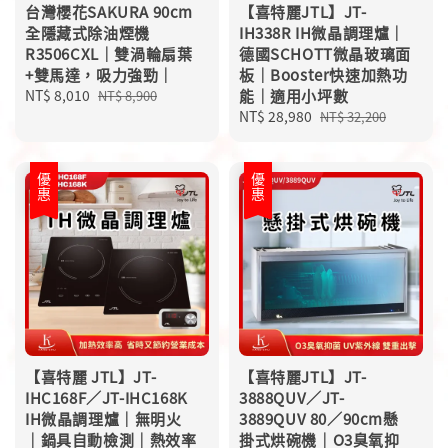
台灣櫻花SAKURA 90cm
【喜特麗JTL】JT-
全隱藏式除油煙機
IH338R IH微晶調理爐｜
R3506CXL｜雙渦輪扇葉
德國SCHOTT微晶玻璃面
+雙馬達，吸力強勁｜
板｜Booster快速加熱功
Sale
NT$ 8,010
Regular
能｜適用小坪數
NT$ 8,900
price
price
Sale
NT$ 28,980
Regular
NT$ 32,200
price
price
優惠
優惠
【喜特麗 JTL】JT-
【喜特麗JTL】JT-
IHC168F／JT-IHC168K
3888QUV／JT-
IH微晶調理爐｜無明火
3889QUV 80／90cm懸
｜鍋具自動檢測｜熱效率
掛式烘碗機｜O3臭氧抑