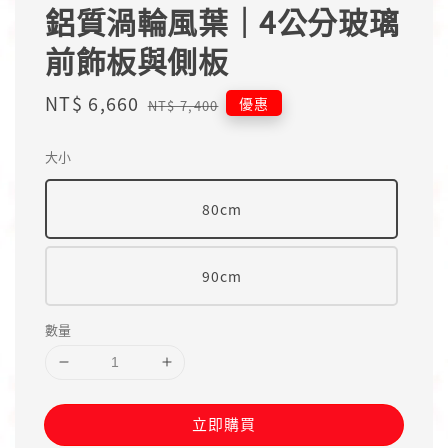
鋁質渦輪風葉｜4公分玻璃
前飾板與側板
Sale
NT$ 6,660
Regular
優惠
NT$ 7,400
price
price
大小
80cm
90cm
數量
立即購買