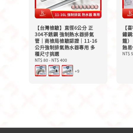
【台灣檢驗】直徑6公分 正
【喜特
304不銹鋼 強制熱水器排氣
鏽鋼
管｜商檢局檢驗認證｜11-16
籠）
公升強制排氣熱水器專用 多
蝕易
種尺寸挑選
Sale
NT$ 
price
Regular
NT$ 80
-
NT$ 400
price
+9