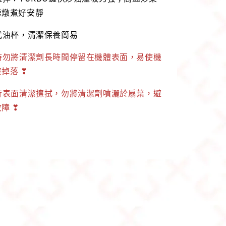
速燉煮好安靜
式油杯，清潔保養簡易
時勿將清潔劑長時間停留在機體表面，易使機
掉落 ❣
行表面清潔擦拭，勿將清潔劑噴灑於扇葉，避
障 ❣