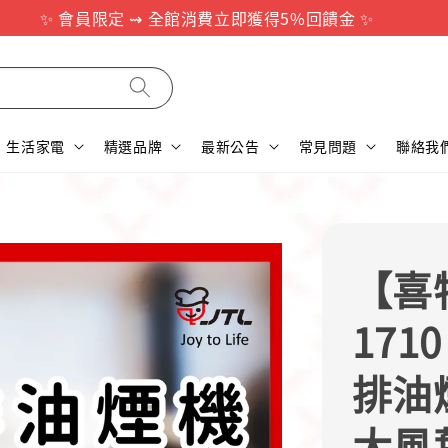
✨ 會員限定 ⇝ 全館消費立即獲得5%回饋金 ✨
生活家電
精選品牌
最新公告
常見問題
聯絡我
【喜特
171
排油
大風