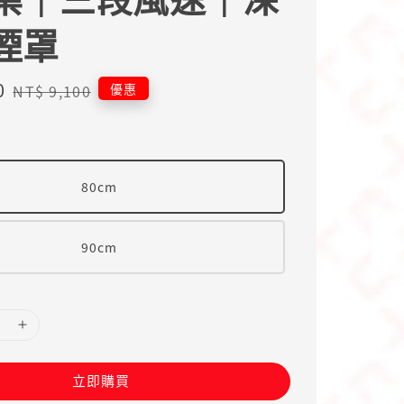
煙罩
0
Regular
優惠
NT$ 9,100
price
80cm
90cm
立即購買