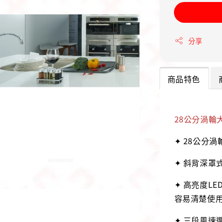
分享
商品特色
28公分渦輪
✦ 28公分
✦ 斜背深罩
✦ 高亮度L
容易清楚使
✦ 三段風速