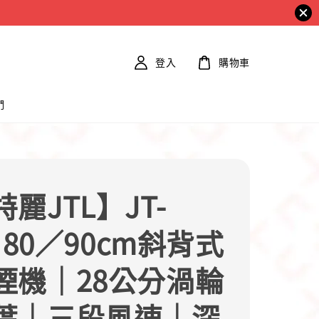
登入
購物車
們
麗JTL】JT-
0 80／90cm斜背式
煙機｜28公分渦輪
葉｜三段風速｜深