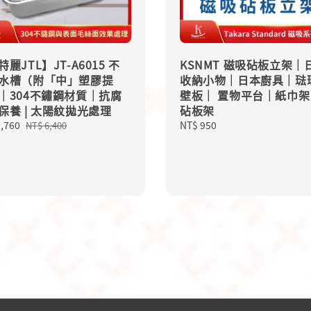
麗JTL】JT-A6015 不
KSNMT 磁吸砧板立架｜
水槽（附「中」塑膠提
收納小物｜日本廚具｜琺
｜304不鏽鋼材質｜抗腐
壁板｜ 置物平台｜紙巾架
保養 | 太陽紋拋光處理
砧板架
5,760
Regular
Regular
NT$ 950
NT$ 6,400
price
price