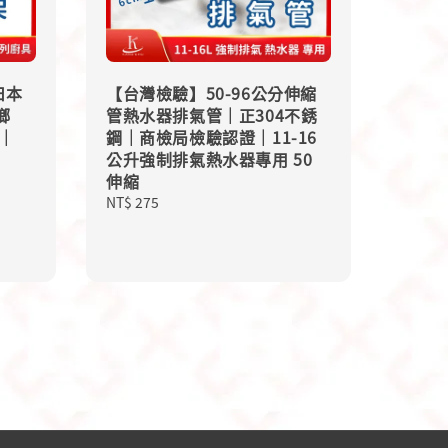
日本
【台灣檢驗】50-96公分伸縮
瑯
管熱水器排氣管｜正304不銹
｜
鋼｜商檢局檢驗認證｜11-16
公升強制排氣熱水器專用 50
伸縮
Regular
NT$ 275
price