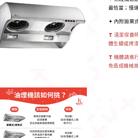
最恰當；慢
✦ 內附拋棄
❣ 清潔保養
體生鏽或烤漆
❣ 機體請進
免造成機械故