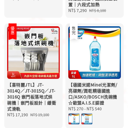
price
price
置｜六段式加熱
Sale
NT$ 7,290
Regular
NT$ 8,100
price
price
優惠
售完
【喜特麗JTL】JT-
【德國米諾Minel光潔劑/
3014Q／JT-3015Q／JT-
亮碟劑/潤乾精德國進
3016Q 嵌門板落地式烘
口/ASKO/BOSCH洗碗機
碗機｜嵌門板設計｜緩衝
☆歐盟A.I.S.E認證
式滑軌
Regular
NT$ 270
-
NT$ 540
Sale
NT$ 17,190
Regular
price
NT$ 19,100
price
price