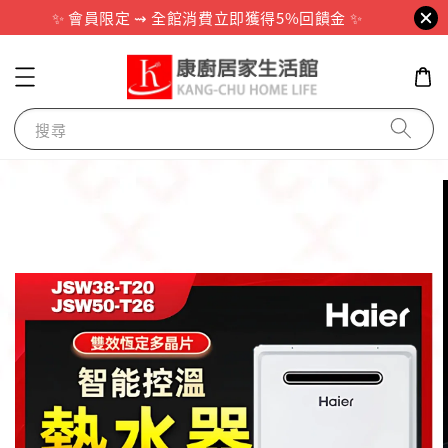
✨ 會員限定 ⇝ 全館消費立即獲得5%回饋金 ✨
搜尋