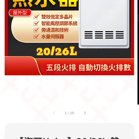
1
/
10