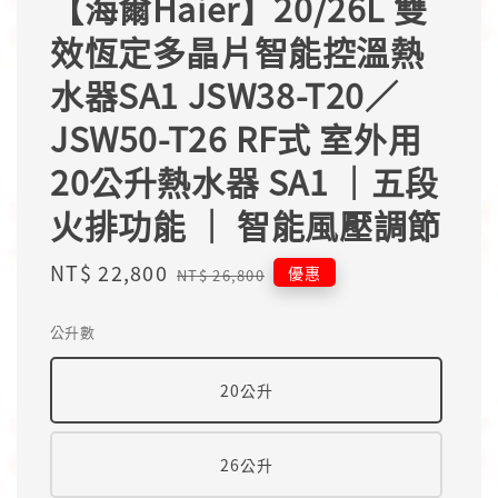
【海爾Haier】20/26L 雙
效恆定多晶片智能控溫熱
水器SA1 JSW38-T20／
JSW50-T26 RF式 室外用
20公升熱水器 SA1 ｜五段
火排功能 ｜ 智能風壓調節
Sale
NT$ 22,800
Regular
優惠
NT$ 26,800
price
price
公升數
20公升
26公升