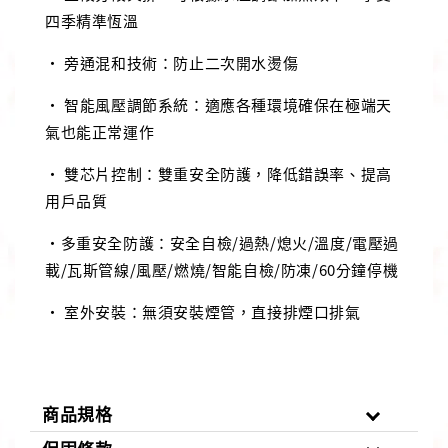
四季精準恆溫
• 旁通混和技術：防止二次開水燙傷
• 智能風壓調節系統：適應各種環境確保在極端天
氣也能正常運作
• 雙芯片控制：雙重安全防護，降低錯誤率、提高
用戶品質
•多重安全防護：安全自檢/過熱/熄火/溫度/電壓過
載/瓦斯管線/風壓/燃燒/智能自檢/防凍/60分鐘停機
• 室外安裝：無須安裝煙管，直接排煙口排氣
商品規格