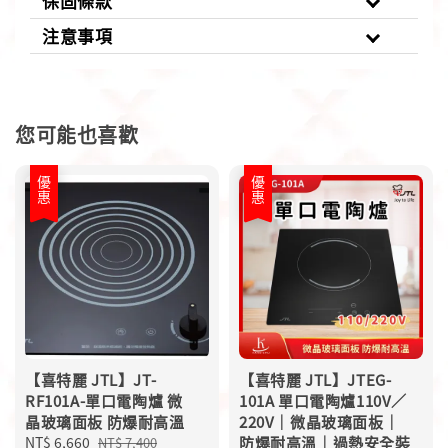
保固條款
注意事項
您可能也喜歡
優惠
優惠
【喜特麗 JTL】JT-
【喜特麗 JTL】JTEG-
RF101A-單口電陶爐 微
101A 單口電陶爐110V／
晶玻璃面板 防爆耐高溫
220V｜微晶玻璃面板｜
Sale
NT$ 6,660
Regular
防爆耐高溫｜過熱安全裝
NT$ 7,400